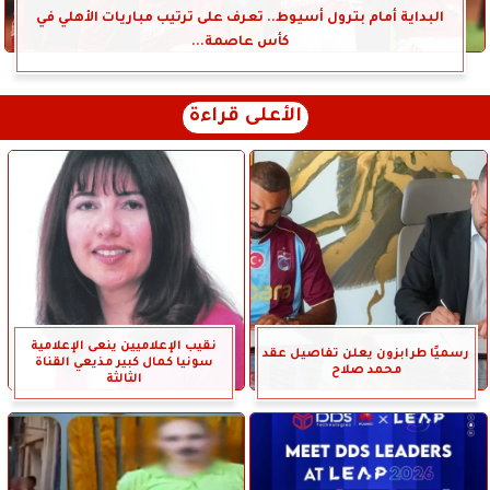
البداية أمام بترول أسيوط.. تعرف على ترتيب مباريات الأهلي في
كأس عاصمة...
الأعلى قراءة
نقيب الإعلاميين ينعى الإعلامية
رسميًا طرابزون يعلن تفاصيل عقد
سونيا كمال كبير مذيعي القناة
محمد صلاح
الثالثة