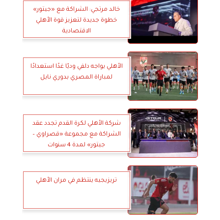
خالد مرتجي: الشراكة مع «جيتور»
خطوة جديدة لتعزيز قوة الأهلي
الاقتصادية
الأهلي يواجه دلفي وديّا غدًا استعدادًا
لمباراة المصري بدوري نايل
شركة الأهلي لكرة القدم تجدد عقد
الشراكة مع مجموعة «قصراوي –
جيتور» لمدة 4 سنوات
تريزيجيه ينتظم في مران الأهلي