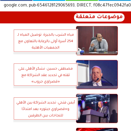
google.com, pub-6546128129065693, DIRECT, f08c47fec0942fa0
موضوعات متعلقة
مياه الشرب بالجيزة: توصيل المياه لـ
254 أسرة أولى بالرعاية بالتعاون مع
الجمعيات الأهلية
مصطفى حسين: نشكر الأهلي على
ثقته في تجديد عقد الشراكة مع
«قصراوي جروب»
أيمن فتحي: تجديد الشراكة بين الأهلي
و«قصراوي جيتور» يعد امتدادًا
للنجاحات بين الطرفين