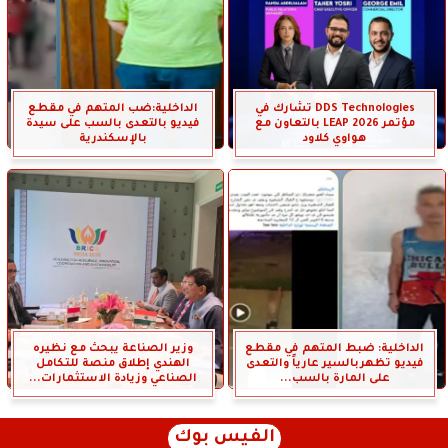
DDS Technologies تشارك في
الداخلية:ضب المتهم في مقطع
مؤتمر LEAP 2026 بالتعاون مع
فيديو بالتعدى بالسب على سيدة
هواوي كلاود
بالإسكندرية
الداخلية: ضبط المتهم في مقطع
وزير الصناعة يبحث مع نظيره
فيديو تظهربالسير عارياً والتعدى
الهندي إطلاق منصة للتكامل
على المارة بالسب...
الصناعي وزيادة الاستثمارات...
الفيس بوك