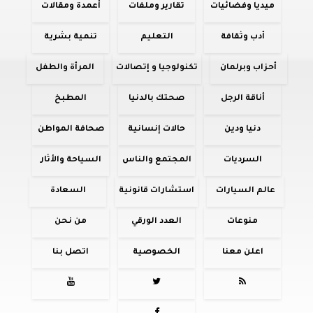
ميديا وفضائيات
تقارير وملفات
أعمدة ومقالات
أدب وثقافة
التعليم
تنمية بشرية
أحزاب وبرلمان
تكنولوجيا و إتصالات
المرأة والطفل
أناقة الرجل
صحتك بالدنيا
المطبخ
دنيا ودين
حالات إنسانية
صحافة المواطن
السرديات
المجتمع والناس
السياحة والأثار
عالم السيارات
استشارات قانونية
السعادة
منوعات
العدد الورقي
من نحن
اعلن معنا
الخصوصية
اتصل بنا


