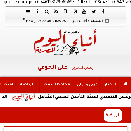
google.com, pub-6546128129065693, DIRECT, f08c47fec0942fa0
هـ
السبت
8 أغسطس 2026
01:29 صـ
22 صفر 1448
على الحوفي
رئيس التحرير
الأخبار
عربي ودولي
محافظات مصر
الرياضة
اقتصاد
فيذي لهيئة التأمين الصحي الشامل
الداخلية: ضب
الرياضة