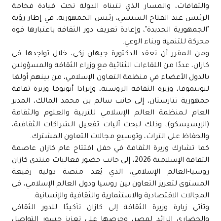
والثقافات، والمسار الذي تتبناه الدولة تحت قيادة فخامة
الرئيس عبد الفتاح السيسي، رئيس الجمهورية، في إطار رؤية
"الجمهورية الجديدة"، وإعادة تعريف دور الثقافة باعتبارها قوة
محركة للتنمية وبناء الوعي.
ومن المقرر أن تعقد الدكتورة جيهان زكي، خلال تواجدها في
كازان، عددًا من اللقاءات الثنائية مع وزراء الثقافة والمسؤولين
بالدول الأعضاء في منظمة التعاون الإسلامي، من بينهم أولغا
ليوبيموفا، وزيرة الثقافة الروسية، وإيرادا أيوبوفا وزيرة ثقافة
جمهورية تتارستان، إلى جانب سالم بن محمد المالك، المدير
العام لـمنظمة العالم الإسلامي للتربية والعلوم والثقافة
(الإيسيسكو)، وذلك لبحث آليات تفعيل الشراكات الثقافية،
والحفاظ على التراث، وتوسيع مجالات التعاون المشترك.
كما تشارك وزيرة الثقافة في حفل افتتاح عام كازان عاصمة
الثقافة الإسلامية 2026، إلى جانب حضور فعاليات منتدى كازان
روسيا-العالم الإسلامي، الذي يُعد منصة دولية رفيعة
المستوى لتعزيز التعاون بين روسيا ودول العالم الإسلامي، في
المجالات الاقتصادية والاستثمارية والثقافية والإنسانية.
وتأتي زيارة وزيرة الثقافة إلى كازان تأكيدًا للدور الثقافي
والحضاري الرائد لمصر، وحرصها على تعزيز جسور التواصل