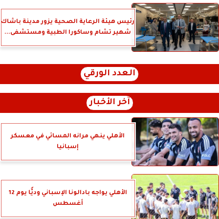
رئيس هيئة الرعاية الصحية يزور مدينة باشاك
شهير تشام وساكورا الطبية ومستشفى...
العدد الورقي
آخر الأخبار
الأهلي ينهي مرانه المسائي في معسكر
إسبانيا
الأهلي يواجه بادالونا الإسباني وديًّا يوم 12
أغسطس