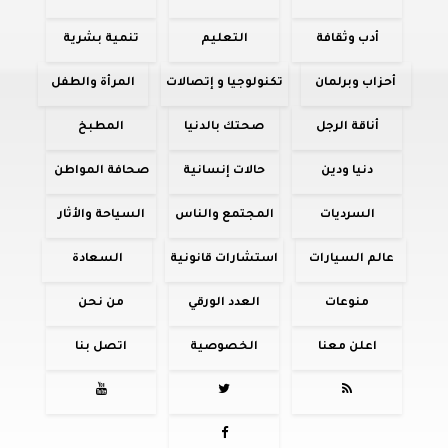
أدب وثقافة
التعليم
تنمية بشرية
أحزاب وبرلمان
تكنولوجيا و إتصالات
المرأة والطفل
أناقة الرجل
صحتك بالدنيا
المطبخ
دنيا ودين
حالات إنسانية
صحافة المواطن
السرديات
المجتمع والناس
السياحة والأثار
عالم السيارات
استشارات قانونية
السعادة
منوعات
العدد الورقي
من نحن
اعلن معنا
الخصوصية
اتصل بنا



