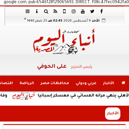
google.com, pub-6546128129065693, DIRECT, f08c47fec0942fa0
هـ
الأحد
9 أغسطس 2026
02:45 صـ
23 صفر 1448
على الحوفي
رئيس التحرير
الأخبار
عربي ودولي
محافظات مصر
الرياضة
اقتصاد
هي مرانه المسائي في معسكر إسبانيا
وفاة والد ليوني
الأخبار