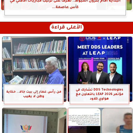
البداية أمام بترول أسيوط.. تعرف على ترتيب مباريات الأهلي في
كأس عاصمة...
الأعلى قراءة
DDS Technologies تشارك في
من رأس عمار إلى بيت جالا.. حكاية
مؤتمر LEAP 2026 بالتعاون مع
وطن لا يغيب
هواوي كلاود