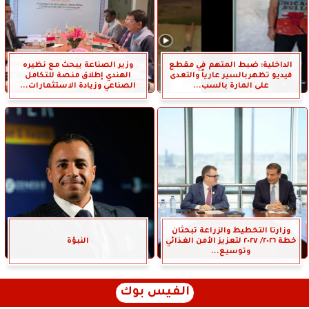
الداخلية: ضبط المتهم في مقطع
وزير الصناعة يبحث مع نظيره
فيديو تظهربالسير عارياً والتعدى
الهندي إطلاق منصة للتكامل
على المارة بالسب...
الصناعي وزيادة الاستثمارات...
وزارتا التخطيط والزراعة تبحثان
خطة ٢٠٢٦/ ٢٠٢٧ لتعزيز الأمن الغذائي
النبؤة
وتوسيع...
الفيس بوك