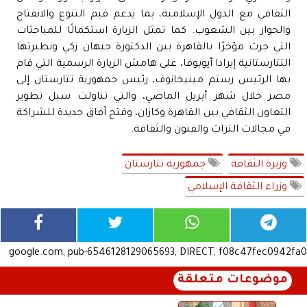
الثقافي مع الدول الإسلامية، بما يدعم قيم التنوع والانفتاح
والحوار بين الشعوب. كما تمثل الزيارة استكمالًا للمباحثات
التي جرت مؤخرًا بالقاهرة بين الدكتورة جيهان زكي ونظيرتها
التتارستانية إيرادا أيوبوفا، على هامش الزيارة الرسمية التي قام
بها الرئيس رستم مينيخانوف، رئيس جمهورية تتارستان إلى
مصر خلال شهر أبريل الماضي، والتي تناولت سبل تطوير
التعاون الثقافي بين القاهرة وكازان، وفتح آفاق جديدة للشراكة
في مجالات التراث والفنون والثقافة.
وزيرة الثقافة
جمهورية تتارستان
وزراء الثقافة الإسلامي
google.com, pub-6546128129065693, DIRECT, f08c47fec0942fa0
موضوعات متعلقة