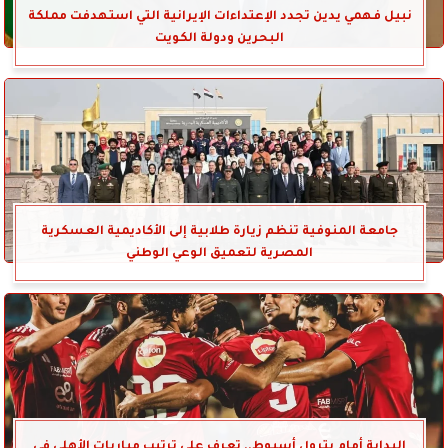
نبيل فهمي يدين تجدد الإعتداءات الإيرانية التي استهدفت مملكة
البحرين ودولة الكويت
جامعة المنوفية تنظم زيارة طلابية إلى الأكاديمية العسكرية
المصرية لتعميق الوعي الوطني
البداية أمام بترول أسيوط.. تعرف على ترتيب مباريات الأهلي في