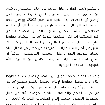
واستمع رئيس الوزراء، خلال جولته فى أرجاء المصنع، إلى شرح
من الدكتور محمد فوزى، المدير الإقليمي لشركة "مارس"، الذي
أوضح أن المصنع بدأ إنتاجه منذ عام 2005، ووصل حجم
استثماراته الآن إلى نصف مليار دولار، مشيراً إلى أن ما تم
ضخه من استثمارات خلال السنوات العشر الماضية يعد من
أكبر الاستثمارات التي ضختها شركة "مارس" لإنشاء خطوط
إنتاج جديدة علي مستوي العالم خلال العقد الماضي، كما أنها
تعتبر من أكبر الاستثمارات الأمريكية في مصر في مجال إنتاج
السلع سريعة الدوران خلال السنتين الماضيتين، مؤكداً أن
جميع هذه الاستثمارات ممولة بالكامل من الشركة الأم
بالولايات المتحدة الأمريكية.
وأضاف الدكتور محمد فوزى، أن المصنع يضم عدد 8 خطوط
إنتاج، وأنه بفضل خطوط الإنتاج الجديدة، ينضم مصنع "مارس
ايجيبت" إلي أكبر 5 مصانع علي مستوي شركة "مارس" عالميا
من حيث الحجم والطاقة الانتاجية، موضحاً أنه من خلال
الخطوط الجديدة، سيتم إنتاج العلامات التجارية "باونتي" و
"مارس" و "سنيكرز" محليا، ولأول مرة ليس فقط في مصر