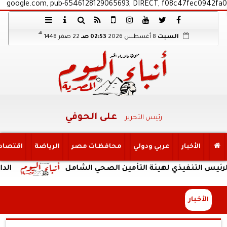
google.com, pub-6546128129065693, DIRECT, f08c47fec0942fa0
هـ
السبت
8 أغسطس 2026
02:53 صـ
22 صفر 1448
على الحوفي
رئيس التحرير
الأخبار
عربي ودولي
محافظات مصر
الرياضة
اقتصاد
ذي لهيئة التأمين الصحي الشامل
الداخلية: ضبط 
الأخبار