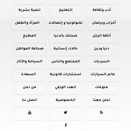
أدب وثقافة
التعليم
تنمية بشرية
أحزاب وبرلمان
تكنولوجيا و إتصالات
المرأة والطفل
أناقة الرجل
صحتك بالدنيا
المطبخ
دنيا ودين
حالات إنسانية
صحافة المواطن
السرديات
المجتمع والناس
السياحة والأثار
عالم السيارات
استشارات قانونية
السعادة
منوعات
العدد الورقي
من نحن
اعلن معنا
الخصوصية
اتصل بنا



