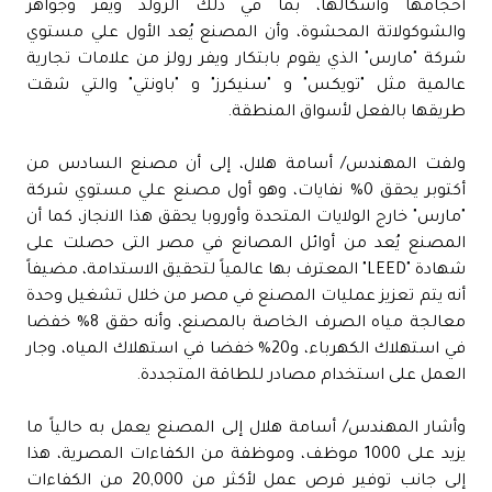
أحجامها وأشكالها، بما في ذلك الرولد ويفر وجواهر
والشوكولاتة المحشوة، وأن المصنع يُعد الأول علي مستوي
شركة "مارس" الذي يقوم بابتكار ويفر رولز من علامات تجارية
عالمية مثل "تويكس" و "سنيكرز" و "باونتي" والتي شقت
طريقها بالفعل لأسواق المنطقة.
ولفت المهندس/ أسامة هلال، إلى أن مصنع السادس من
أكتوبر يحقق 0% نفايات، وهو أول مصنع علي مستوي شركة
"مارس" خارج الولايات المتحدة وأوروبا يحقق هذا الانجاز، كما أن
المصنع يُعد من أوائل المصانع في مصر التى حصلت على
شهادة "LEED" المعترف بها عالمياً لتحقيق الاستدامة، مضيفاً
أنه يتم تعزيز عمليات المصنع في مصر من خلال تشغيل وحدة
معالجة مياه الصرف الخاصة بالمصنع، وأنه حقق 8% خفضا
في استهلاك الكهرباء، و20% خفضا في استهلاك المياه، وجار
العمل على استخدام مصادر للطاقة المتجددة.
وأشار المهندس/ أسامة هلال إلى المصنع يعمل به حالياً ما
يزيد على 1000 موظف، وموظفة من الكفاءات المصرية، هذا
إلى جانب توفير فرص عمل لأكثر من 20,000 من الكفاءات