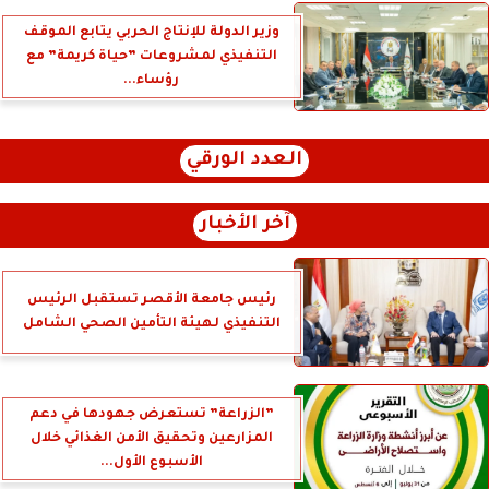
وزير الدولة للإنتاج الحربي يتابع الموقف
التنفيذي لمشروعات ”حياة كريمة” مع
رؤساء...
العدد الورقي
آخر الأخبار
رئيس جامعة الأقصر تستقبل الرئيس
التنفيذي لهيئة التأمين الصحي الشامل
”الزراعة” تستعرض جهودها في دعم
المزارعين وتحقيق الأمن الغذائي خلال
الأسبوع الأول...