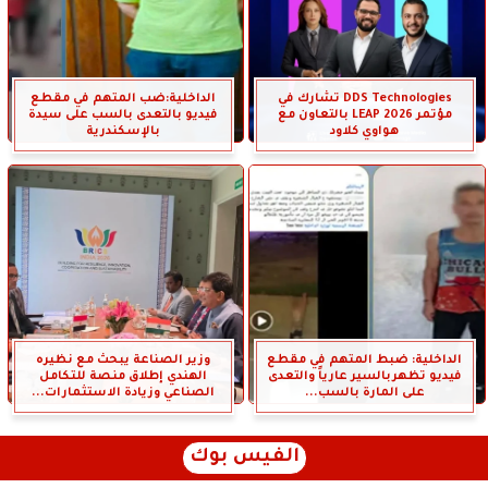
DDS Technologies تشارك في
الداخلية:ضب المتهم في مقطع
مؤتمر LEAP 2026 بالتعاون مع
فيديو بالتعدى بالسب على سيدة
هواوي كلاود
بالإسكندرية
الداخلية: ضبط المتهم في مقطع
وزير الصناعة يبحث مع نظيره
فيديو تظهربالسير عارياً والتعدى
الهندي إطلاق منصة للتكامل
على المارة بالسب...
الصناعي وزيادة الاستثمارات...
الفيس بوك