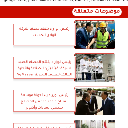
google.com, pub-6546128129065693, DIRECT, f08c47fec0942fa0
موضوعات متعلقة
رئيس الوزراء يتفقد مصنع شركة
”الوادي للكابلات”
رئيس الوزراء يفتتح المصنع الجديد
لشركة ”ڤيتاليتي” للصناعة والتجارة
المالكة للعلامة التجارية V seven وV
cola
رئيس الوزراء يبدأ جولة موسعة
لافتتاح وتفقد عدد من المصانع
بمدينتي السادات وأكتوبر