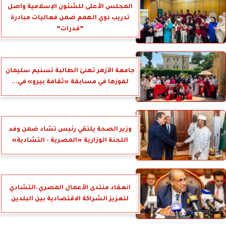
المجلس الأعلى للشئون الإسلامية واصل
تدريب ذوي الهمم ضمن فعاليات مبادرة
”قدرات”
جامعة الأزهر تهنئ الطالبة تسنيم سليمان
لفوزها في مسابقة «ثقافة بيرو» في...
وزير الصحة يلتقي رئيس تشاد ضمن وفد
اللجنة الوزارية «المصرية – التشادية»
انعقاد منتدى الأعمال المصري–التشادي
لتعزيز الشراكة الاقتصادية بين البلدين