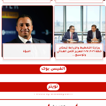
وزارتا التخطيط والزراعة تبحثان
خطة ٢٠٢٦/ ٢٠٢٧ لتعزيز الأمن الغذائي
النبؤة
وتوسيع...
الفيس بوك
تويتر
Tweets by anbaaalyoum1