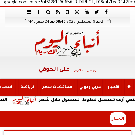
google.com, pub-6546128129065693, DIRECT, f08c47fec0942fa0
هـ
الأحد
9 أغسطس 2026
08:40 صـ
24 صفر 1448
على الحوفي
رئيس التحرير
الأخبار
عربي ودولي
محافظات مصر
الرياضة
اقتصاد
أزمة تسجيل خطوط المحمول خلال شهر
النبؤة
الأخبار