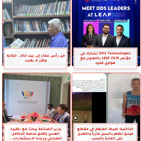
DDS Technologies تشارك في
من رأس عمار إلى بيت جالا.. حكاية
مؤتمر LEAP 2026 بالتعاون مع
وطن لا يغيب
هواوي كلاود
الداخلية: ضبط المتهم في مقطع
وزير الصناعة يبحث مع نظيره
فيديو تظهربالسير عارياً والتعدى
الهندي إطلاق منصة للتكامل
على المارة بالسب...
الصناعي وزيادة الاستثمارات...