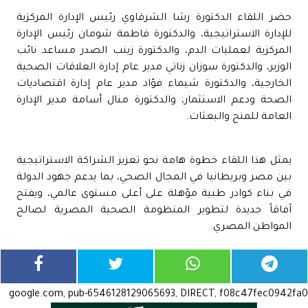
حضر اللقاء الدكتورة رشا الشرقاوي رئيس الإدارة المركزية
للإدارة الاستراتيجية، والدكتورة فاطمة شومان رئيس الإدارة
المركزية لعمليات الدم، والدكتورة زينب الصدر مساعد نائب
الوزير، والدكتورة سوزان زناتي مدير عام إدارة العلاقات الصحية
الخارجية، والدكتورة شيماء فؤاد مدير عام إدارة اقتصاديات
الصحة ودعم الاستثمار، والدكتورة منال أسامة مدير الإدارة
العامة للمنح والبعثات.
يمثل هذا اللقاء خطوة هامة نحو تعزيز الشراكة الاستراتيجية
بين مصر وبريطانيا في المجال الصحي، بما يدعم جهود الدولة
في بناء كوادر طبية مؤهلة على أعلى مستوى عالمي، ويفتح
آفاقاً جديدة لتطوير المنظومة الصحية المصرية لصالح
المواطن المصري.
google.com, pub-6546128129065693, DIRECT, f08c47fec0942fa0