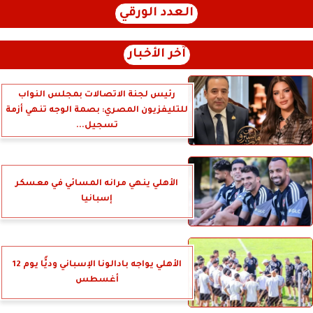
العدد الورقي
آخر الأخبار
رئيس لجنة الاتصالات بمجلس النواب
للتليفزيون المصري: بصمة الوجه تنهي أزمة
تسجيل...
الأهلي ينهي مرانه المسائي في معسكر
إسبانيا
الأهلي يواجه بادالونا الإسباني وديًّا يوم 12
أغسطس