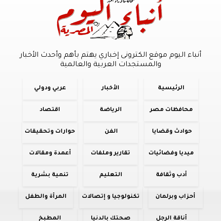
أنباء اليوم موقع الكترونى إخباري يهتم بأهم وأحدث الأخبار
والمستجدات العربية والعالمية
الرئيسية
الأخبار
عربي ودولي
محافظات مصر
الرياضة
اقتصاد
حوادث وقضايا
الفن
حوارات وتحقيقات
ميديا وفضائيات
تقارير وملفات
أعمدة ومقالات
أدب وثقافة
التعليم
تنمية بشرية
أحزاب وبرلمان
تكنولوجيا و إتصالات
المرأة والطفل
أناقة الرجل
صحتك بالدنيا
المطبخ