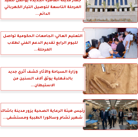
جهاز مدينة القاهرة الجديدة يواصل تنفيذ
المرحلة التاسعة لتوصيل التيار الكهربائي
الدائم...
التعليم العالي: الجامعات الحكومية تواصل
لليوم الرابع تقديم الدعم الفني لطلاب
المرحلة...
وزارة السياحة والآثار: كشف أثري جديد
بالدقهلية يوثق آلاف السنين من
الاستيطان...
رئيس هيئة الرعاية الصحية يزور مدينة باشاك
شهير تشام وساكورا الطبية ومستشفى...