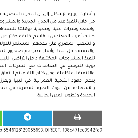
وأشارت وزيرة الإسكان إلى أن التجربة المصرية 
من خلال تنفيذ عدد من المدن الجديدة والمشروع
واسعة وقدرات فنية وتنفيذية تؤهلها للمساهمة
جانبه، أعرب المهندس بلقاسم خليفة حفتر عن تق
والشعب المصري على دعمهم المستمر للدولة اللي
والتنمية داخل ليبيا. وأشار مدير عام صندوق التن
تنفيذ المشروعات المختلفة داخل الأراضي الليبية
توجه للتوسع في التعاقدات مع الشركات المص
والتنمية المتكاملة. وفي ختام اللقاء، تم الاتف
يدعم جهود التنمية العمرانية في ليبيا ويعز
والاستفادة من بيوت الخبرة المصرية في مجا
الجديدة وتطوير المدن الحالية.
ub-6546128129065693, DIRECT, f08c47fec0942fa0