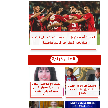
البداية أمام بترول أسيوط.. تعرف على ترتيب
مباريات الأهلي في كأس عاصمة...
الأعلى قراءة
نقيب الإعلاميين ينعى
رسميًا طرابزون يعلن
الإعلامية سونيا كمال
تفاصيل عقد محمد
كبير مذيعي القناة
صلاح
الثالثة