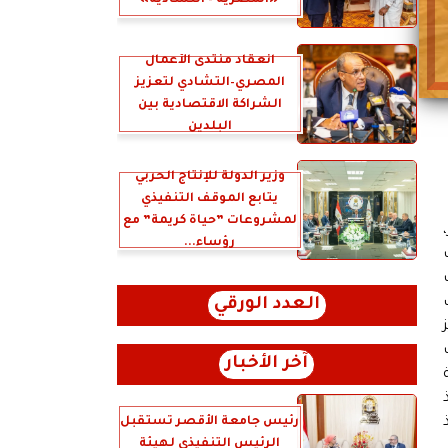
«المصرية – التشادية»
انعقاد منتدى الأعمال
المصري–التشادي لتعزيز
الشراكة الاقتصادية بين
البلدين
وزير الدولة للإنتاج الحربي
يتابع الموقف التنفيذي
لمشروعات ”حياة كريمة” مع
رؤساء...
العدد الورقي
آخر الأخبار
رئيس جامعة الأقصر تستقبل
الرئيس التنفيذي لهيئة