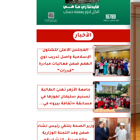
الأخبار
المجلس الأعلى للشئون
الإسلامية واصل تدريب ذوي
الهمم ضمن فعاليات مبادرة
”قدرات”
جامعة الأزهر تهنئ الطالبة
تسنيم سليمان لفوزها في
مسابقة «ثقافة بيرو» في...
وزير الصحة يلتقي رئيس تشاد
ضمن وفد اللجنة الوزارية