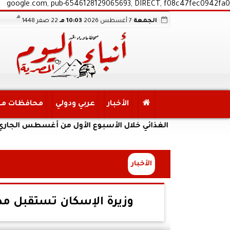
google.com, pub-6546128129065693, DIRECT, f08c47fec0942fa0
هـ
الجمعة
7 أغسطس 2026
10:03 مـ
22 صفر 1448
الأخبار
عربي ودولي
محافظات م
 الأمن الغذائي خلال الأسبوع الأول من أغسطس الجاري
الأخبار
وزيرة الإسكان تستقبل مدير