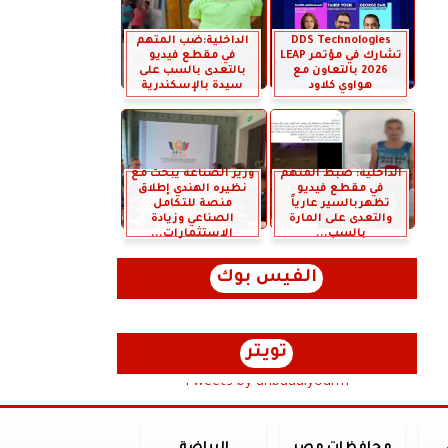
DDS Technologies
الداخلية:ضب المتهم
تشارك في مؤتمر LEAP
في مقطع فيديو
2026 بالتعاون مع
بالتعدى بالسب على
هواوي كلاود
سيدة بالإسكندرية
الداخلية: ضبط المتهم
وزير الصناعة يبحث مع
في مقطع فيديو
نظيره الهندي إطلاق
تظهربالسير عارياً
منصة للتكامل
والتعدى على المارة
الصناعي وزيادة
بالسب...
الاستثمارات...
الفيس بوك
تويتر
Tweets by anbaaalyoum1