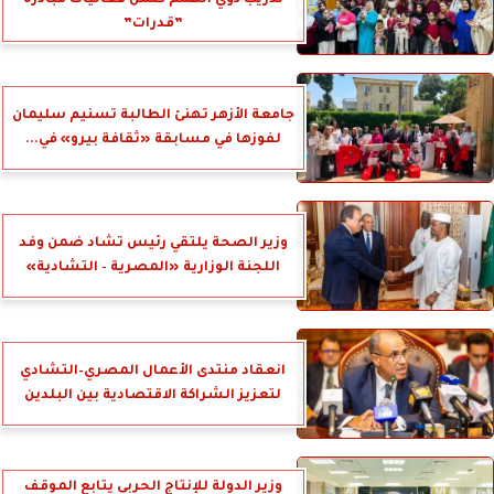
تدريب ذوي الهمم ضمن فعاليات مبادرة
”قدرات”
جامعة الأزهر تهنئ الطالبة تسنيم سليمان
لفوزها في مسابقة «ثقافة بيرو» في...
وزير الصحة يلتقي رئيس تشاد ضمن وفد
اللجنة الوزارية «المصرية – التشادية»
انعقاد منتدى الأعمال المصري–التشادي
لتعزيز الشراكة الاقتصادية بين البلدين
وزير الدولة للإنتاج الحربي يتابع الموقف