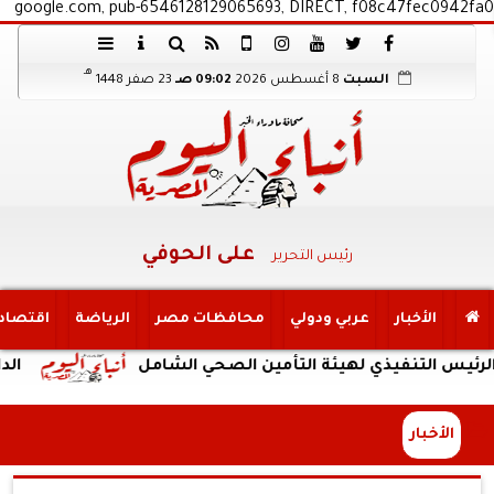
google.com, pub-6546128129065693, DIRECT, f08c47fec0942fa0
هـ
السبت
8 أغسطس 2026
09:02 صـ
23 صفر 1448
على الحوفي
رئيس التحرير
الأخبار
عربي ودولي
محافظات مصر
الرياضة
اقتصاد
نفيذي لهيئة التأمين الصحي الشامل
الداخلية: ضب
الأخبار