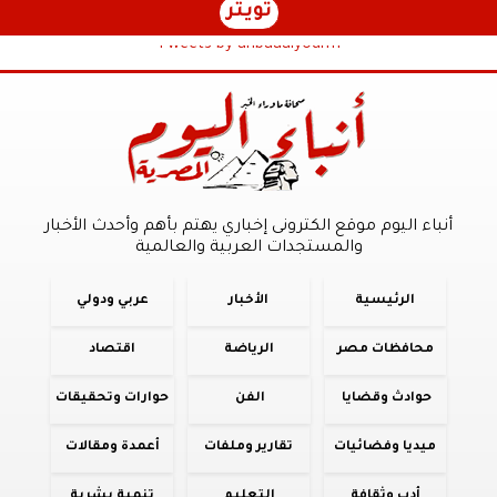
تويتر
Tweets by anbaaalyoum1
أنباء اليوم موقع الكترونى إخباري يهتم بأهم وأحدث الأخبار
والمستجدات العربية والعالمية
الرئيسية
الأخبار
عربي ودولي
محافظات مصر
الرياضة
اقتصاد
حوادث وقضايا
الفن
حوارات وتحقيقات
ميديا وفضائيات
تقارير وملفات
أعمدة ومقالات
أدب وثقافة
التعليم
تنمية بشرية