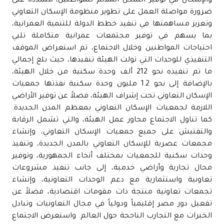
والإسكان في توفير السكن الملائم للمواطنين، مشددة على
ضرورة مواصلة العمل على تطوير منظومة الإسكان التعاوني
وتعزيز مساهمتها في تنفيذ خطط الدولة للتنمية العمرانية،
بما يسهم في توفير مجتمعات عمرانية متكاملة تلبي
احتياجات المواطنين وخلال الاجتماع، تم استعراض الموقف
التنفيذي للوحدات التي تولت الهيئة تنفيذها، حيث بلغ إجمالي
ما تم تنفيذه نحو 212 ألف وحدة سكنية من خلال الهيئة،
بالإضافة إلى نحو 1.2 مليون وحدة سكنية نفذتها جمعيات
الإسكان التعاوني تحت إشراف الهيئة، فضلاً عن توفير الأراضي
اللازمة لجمعيات الإسكان التعاوني بمعظم المدن الجديدة.
كما تناول الاجتماع محاور عمل الهيئة، والتي تشمل الرقابة
والتفتيش على جميع جمعيات الإسكان التعاوني، وإنشاء
مجمعات عصرية للإسكان التعاوني بالمدن الجديدة، وتنفيذ
وحدات سكنية للجمعيات بمختلف أنحاء الجمهورية، وتوفير
محال تجارية وأراضي خدمية، إلى جانب تنفيذ مشروعات
تعاونية واستثمارية مع دعم الوحدات التعاونية، وإنشاء
تجمعات تعاونية منتجة ذات مقومات اقتصادية، فضلاً عن
تفعيل دور مصر إقليمياً ودولياً في مجال التعاونيات وتبادل
الخبرات مع التجارب الناجحة حول العالم. واستعرض الاجتماع