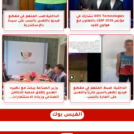
DDS Technologies تشارك في
الداخلية:ضب المتهم في مقطع
مؤتمر LEAP 2026 بالتعاون مع
فيديو بالتعدى بالسب على سيدة
هواوي كلاود
بالإسكندرية
الداخلية: ضبط المتهم في مقطع
وزير الصناعة يبحث مع نظيره
فيديو تظهربالسير عارياً والتعدى
الهندي إطلاق منصة للتكامل
على المارة بالسب...
الصناعي وزيادة الاستثمارات...
الفيس بوك