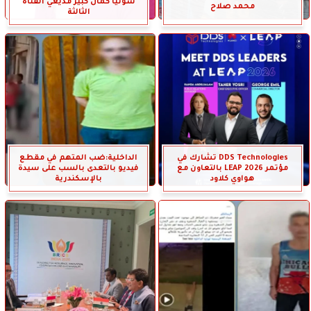
سونيا كمال كبير مذيعي القناة
محمد صلاح
الثالثة
DDS Technologies تشارك في
الداخلية:ضب المتهم في مقطع
مؤتمر LEAP 2026 بالتعاون مع
فيديو بالتعدى بالسب على سيدة
هواوي كلاود
بالإسكندرية