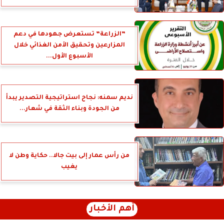
”الزراعة” تستعرض جهودها في دعم
المزارعين وتحقيق الأمن الغذائي خلال
الأسبوع الأول...
نديم سمنه: نجاح استراتيجية التصدير يبدأ
من الجودة وبناء الثقة في شعار...
من رأس عمار إلى بيت جالا.. حكاية وطن لا
يغيب
أهم الأخبار