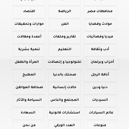
محافظات مصر
الرياضة
اقتصاد
حوادث وقضايا
الفن
حوارات وتحقيقات
ميديا وفضائيات
تقارير وملفات
أعمدة ومقالات
أدب وثقافة
التعليم
تنمية بشرية
أحزاب وبرلمان
تكنولوجيا و إتصالات
المرأة والطفل
أناقة الرجل
صحتك بالدنيا
المطبخ
دنيا ودين
حالات إنسانية
صحافة المواطن
السرديات
المجتمع والناس
السياحة والأثار
عالم السيارات
استشارات قانونية
السعادة
منوعات
العدد الورقي
من نحن