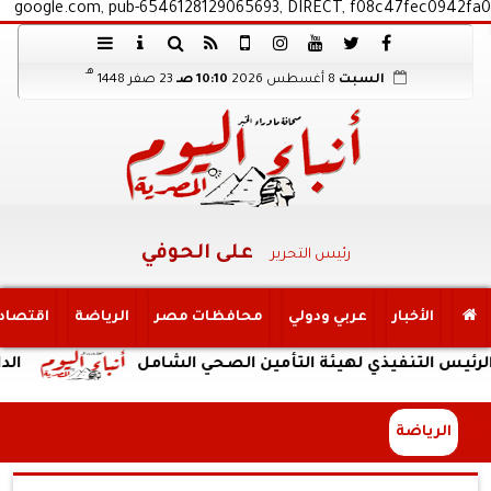
google.com, pub-6546128129065693, DIRECT, f08c47fec0942fa0
هـ
السبت
8 أغسطس 2026
10:10 صـ
23 صفر 1448
على الحوفي
رئيس التحرير
الأخبار
عربي ودولي
محافظات مصر
الرياضة
اقتصاد
نفيذي لهيئة التأمين الصحي الشامل
الداخلية: ض
الرياضة