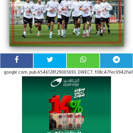
google.com, pub-6546128129065693, DIRECT, f08c47fec0942fa0