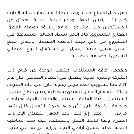
ومن خلال اجتماع عقدته وحدة قضايا الاستثمار بالنيابة الإدارية
ضم نائب رئيس الجهاز، ومدير الإدارة المالية، وممثل عن
المستثمرين في المشروع المزمع إنشاؤه بصفته المطوِّر
العقاري للمشروع، قام الأخير بسداد المبالغ المستحقة على
المشروع من باقي قيمة الدفعة المقدمة، بإجمالي مبلغ
"ستين مليون جنيه"، وتنازل عن استكمال النزاع القضائي
لتنقضي الخصومة القضائية.
وبفحص كافة المستندات كشفت الوحدة عن قيام ذات
الشركة -وللمرة الثانية- بتعديل على النظام الأساسي خلال عام
٢٠٢٢، مما يستوجب معه فرض رسوم تنازل على تلك الشركة،
وبناءً عليه قام الجهاز التنفيذي بمخاطبة رئيس قطاع خدمات
الاستثمار بالهيئة العامة للاستثمار والمناطق الحرة، ومراجعة
صحيفة الشركة، التي تبيَّن منها حدوث التعديل خلال شهر
مارس ٢٠٢٢، وعلى إثر ذلك اتخذ الجهاز التنفيذي الإجراءات
المقررة وفقًا للائحة العمل بالمنطقة، حيث تمت مخاطبة
اللجنة العليا لتثمين أراضي الدولة بوزارة الزراعة، التي قدَّرت