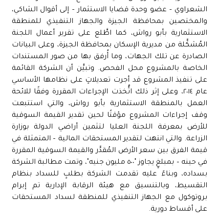
الشعراوي – عضو وحدة قضايا الاستثمار – إلى أقوال الشاكي،
والمختصين بمحافظة الجيزة والجهاز التنفيذي للمنطقة
الاستثمارية بأبو رواش، كما اطَّلع على تقرير أعمال اللجنة
المُشكَّلة من مديرية الإسكان بمحافظة الجيزة، وعلى البيانات
الصادرة عن تلك الجهات، وما أُرفق بها من صور المستندات
الخاصة بالمشروع محل الفحص. وتبيَّن أن الشركة القائمة
على تنفيذ المشروع قد أجرت تعديلاتٍ على نظامها الأساسي
عام ٢٠١٤، وعلى إثر ذلك اتُّخذت الإجراءات المقررة وفقًا للائحة
العمل بالمنطقة الاستثمارية بأبو رواش، والتي استتبعت
وقف إجراءات المشروع مؤقتًا لحين تقدير القيمة السوقية
للأرض بمعرفة اللجنة العليا لتثمين أراضي الدولة بوزارة
الزراعة. والتي انتهت لتقدير المستحقات المالية – المتمثلة في
قيمة الفرق بين سعر الأرض المُقدَّر والقيمة السوقية المقررة
في حينه – بمبلغٍ يجاوز "٥٠٠ مليون جنيه"، وتمت مطالبة الشركة
بسداده، وبناءً عليه تقدمت الشركة بطلبٍ للسداد بنظام
التقسيط، وبالتنسيق مع هيئة الرقابة الإدارية تم إبرام
بروتوكول مع الجهاز التنفيذي للمنطقة لسداد المستحقات
على أقساط دورية.