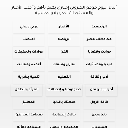
أنباء اليوم موقع الكترونى إخباري يهتم بأهم وأحدث الأخبار
والمستجدات العربية والعالمية
الرئيسية
الأخبار
عربي ودولي
محافظات مصر
الرياضة
اقتصاد
حوادث وقضايا
الفن
حوارات وتحقيقات
ميديا وفضائيات
تقارير وملفات
أعمدة ومقالات
أدب وثقافة
التعليم
تنمية بشرية
أحزاب وبرلمان
تكنولوجيا و إتصالات
المرأة والطفل
أناقة الرجل
صحتك بالدنيا
المطبخ
دنيا ودين
حالات إنسانية
صحافة المواطن
السرديات
المجتمع والناس
السياحة والأثار