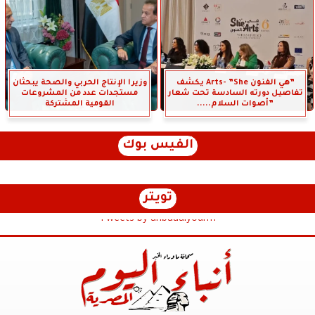
”هي الفنون Arts- ”She يكشف
وزيرا الإنتاج الحربي والصحة يبحثان
تفاصيل دورته السادسة تحت شعار
مستجدات عدد من المشروعات
”أصوات السلام.....
القومية المشتركة
الفيس بوك
تويتر
Tweets by anbaaalyoum1