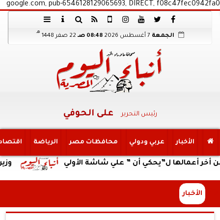
google.com, pub-6546128129065693, DIRECT, f08c47fec0942fa0
هـ
الجمعة
7 أغسطس 2026
08:48 صـ
22 صفر 1448
على الحوفي
رئيس التحرير
الأخبار
عربي ودولي
محافظات مصر
الرياضة
اقتصاد
الها ل”يحكي أن ” علي شاشة الأولي
وزير العمل يت
الأخبار