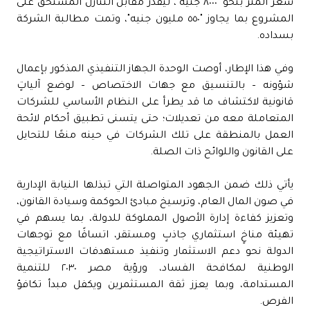
سعر المتر بنحو "٨٠٠٠ جنيه"، ليُقدَّر مقابل التنازل المستحق على
المشروع بما يجاوز "٥٥٠ مليون جنيه"، وتمت مطالبة الشركة
بسداده.
وفي هذا الإطار، أوصت الوحدة الجهاز التنفيذي المذكور بإعمال
شؤونه – بالتنسيق مع جهات الاختصاص – لوضع آلياتٍ
قانونية لاكتشاف ما قد يطرأ على النظام الأساسي للشركات
المتعاملة معه من تعديلات؛ حتى يتسنى تطبيق أحكام لائحة
العمل بالمنطقة على تلك الشركات في حينه منعًا للتحايل
على القانون واللوائح ذات الصلة.
يأتي ذلك ضمن الجهود المتواصلة التي تبذلها النيابة الإدارية
في صون المال العام، وترسيخ مبادئ الحوكمة وسيادة القانون،
وتعزيز كفاءة إدارة الأصول المملوكة للدولة، بما يسهم في
تهيئة مناخٍ استثماري جاذبٍ ومستقر، اتساقًا مع توجهات
الدولة نحو دعم الاستثمار وتنفيذ مستهدفات الاستراتيجية
الوطنية لمكافحة الفساد، ورؤية مصر ٢٠٣٠ للتنمية
المستدامة، وبما يعزز ثقة المستثمرين ويكفل مبدأ تكافؤ
الفرص.