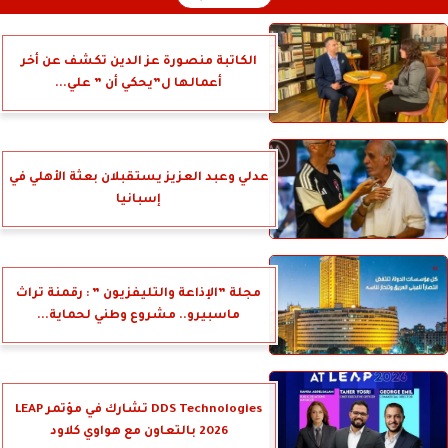
الكاتبة منصورة عز الدين تكشف عن أخر
أعمالها ل”يحكي أن ” علي...
عدلي وعبد العزيز يستقبلان بعثة الأهلي في
إسبانيا
مجلة ”الإذاعة والتليفزيون ” : رقمنة تراث
ماسبيرو.. مشروع وطني لحماية...
DDS Technologies تشارك في مؤتمر LEAP
2026 بالتعاون مع هواوي كلاود