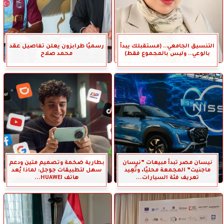
التنسيق الجامعي.. (مستقبلك يبدأ
رسميًا طرابزون يعلن تفاصيل عقد
بالوعي.. وليس بالمجموع فقط)
محمد صلاح
نيسان مصر تبدأ مبيعات ”نيسان
بطارية ضخمة وتصميم متين ودعم
ماجنيت” المجمعة محليًا، وتُعِيد
سهل لتطبيقات جوجل: لماذا يُعد
تعريف فئة السيارات...
هاتف HUAWEI...