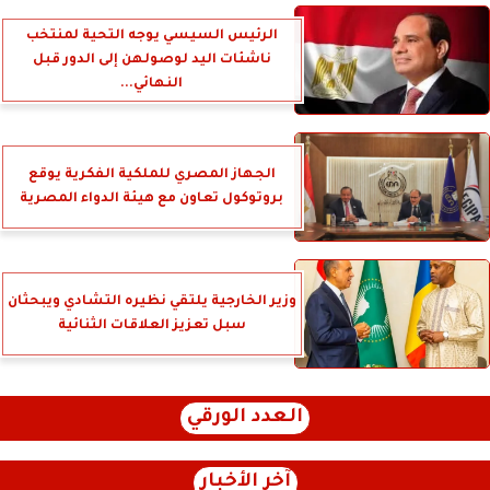
الرئيس السيسي يوجه التحية لمنتخب
ناشئات اليد لوصولهن إلى الدور قبل
النهائي...
الجهاز المصري للملكية الفكرية يوقع
بروتوكول تعاون مع هيئة الدواء المصرية
وزير الخارجية يلتقي نظيره التشادي ويبحثان
سبل تعزيز العلاقات الثنائية
العدد الورقي
آخر الأخبار