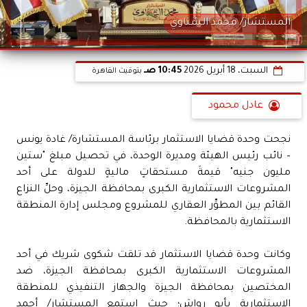
المستشار/ محمد الشناوي
السبت، 18 أبريل 2026
10:45 صـ
بتوقيت القاهرة
عادل محمود
نجحت وحدة قضايا الاستثمار برئاسة المستشارة/ غادة يونس
– نائب رئيس الهيئة ومديرة الوحدة، في تحصيل مبلغ "ستين
مليون جنيه" قيمةَ مستحقاتٍ ماليةٍ للدولة على أحد
المشروعات الاستثمارية الكبرى بمحافظة الجيزة، وحلِّ النزاع
القائم بين المطوِّر العقاري للمشروع ومجلس إدارة المنطقة
الاستثمارية بالمحافظة.
وكانت وحدة قضايا الاستثمار قد تلقت شكوى شريك في أحد
المشروعات الاستثمارية الكبرى بمحافظة الجيزة، ضد
المختصين بمحافظة الجيزة والجهاز التنفيذي للمنطقة
الاستثمارية بأبو رواش؛ حيث استمع المستشار/ أحمد