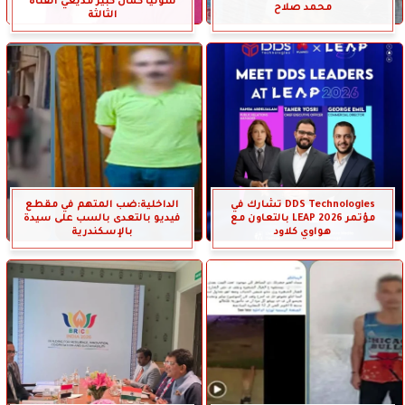
سونيا كمال كبير مذيعي القناة
محمد صلاح
الثالثة
DDS Technologies تشارك في
الداخلية:ضب المتهم في مقطع
مؤتمر LEAP 2026 بالتعاون مع
فيديو بالتعدى بالسب على سيدة
هواوي كلاود
بالإسكندرية