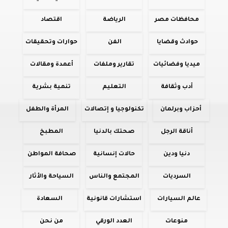
محافظات مصر
الرياضة
اقتصاد
حوادث وقضايا
الفن
حوارات وتحقيقات
ميديا وفضائيات
تقارير وملفات
أعمدة ومقالات
أدب وثقافة
التعليم
تنمية بشرية
أحزاب وبرلمان
تكنولوجيا و إتصالات
المرأة والطفل
أناقة الرجل
صحتك بالدنيا
المطبخ
دنيا ودين
حالات إنسانية
صحافة المواطن
السرديات
المجتمع والناس
السياحة والأثار
عالم السيارات
استشارات قانونية
السعادة
منوعات
العدد الورقي
من نحن