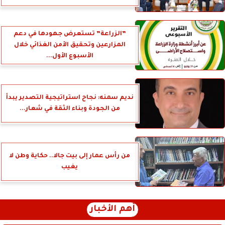
”الزراعة” تستعرض جهودها في دعم
المزارعين وتحقيق الأمن الغذائي خلال
الأسبوع الأول...
نديم سمنه: نجاح استراتيجية التصدير يبدأ
من الجودة وبناء الثقة في شعار...
من رأس عمار إلى بيت جالا.. حكاية وطن لا
يغيب
أهم الأخبار