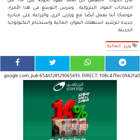
قال كجوك: «بنعمل كل سنة عقود تحوط على ٥٠٪؜ من
احتياجات المواد البترولية.. وندرس التوسع في هذا الأمر»،
موضحًا أننا نعمل أيضًا مع وزارتى الري، والزراعة على مبادرة
جديدة لترشيد استهلاك الموارد المائية واستخدام التكنولوجيا
الحديثة.
وزير ـ المالية
google.com, pub-6546128129065693, DIRECT, f08c47fec0942fa0