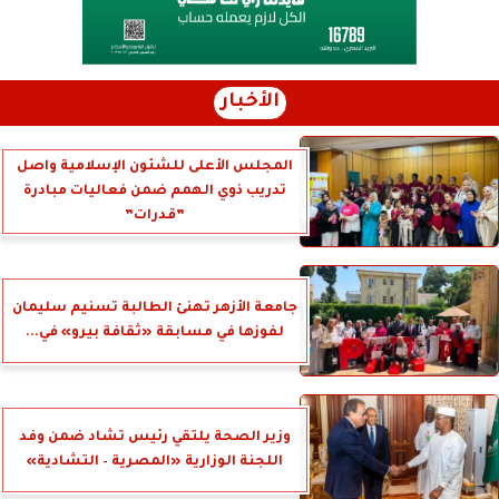
الأخبار
المجلس الأعلى للشئون الإسلامية واصل
تدريب ذوي الهمم ضمن فعاليات مبادرة
”قدرات”
جامعة الأزهر تهنئ الطالبة تسنيم سليمان
لفوزها في مسابقة «ثقافة بيرو» في...
وزير الصحة يلتقي رئيس تشاد ضمن وفد
اللجنة الوزارية «المصرية – التشادية»