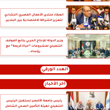
انعقاد منتدى الأعمال المصري–التشادي
لتعزيز الشراكة الاقتصادية بين البلدين
وزير الدولة للإنتاج الحربي يتابع الموقف
التنفيذي لمشروعات ”حياة كريمة” مع
رؤساء...
العدد الورقي
آخر الأخبار
رئيس جامعة الأقصر تستقبل الرئيس
التنفيذي لهيئة التأمين الصحي الشامل