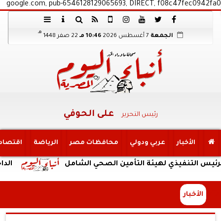
google.com, pub-6546128129065693, DIRECT, f08c47fec0942fa0
هـ
الجمعة
7 أغسطس 2026
10:46 مـ
22 صفر 1448
على الحوفي
رئيس التحرير
الأخبار
عربي ودولي
محافظات مصر
الرياضة
اقتصاد
نفيذي لهيئة التأمين الصحي الشامل
الداخلية: ضب
الأخبار