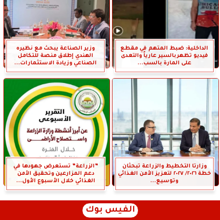
الداخلية: ضبط المتهم في مقطع
وزير الصناعة يبحث مع نظيره
فيديو تظهربالسير عارياً والتعدى
الهندي إطلاق منصة للتكامل
على المارة بالسب...
الصناعي وزيادة الاستثمارات...
وزارتا التخطيط والزراعة تبحثان
”الزراعة” تستعرض جهودها في
خطة ٢٠٢٦/ ٢٠٢٧ لتعزيز الأمن الغذائي
دعم المزارعين وتحقيق الأمن
وتوسيع...
الغذائي خلال الأسبوع الأول...
الفيس بوك