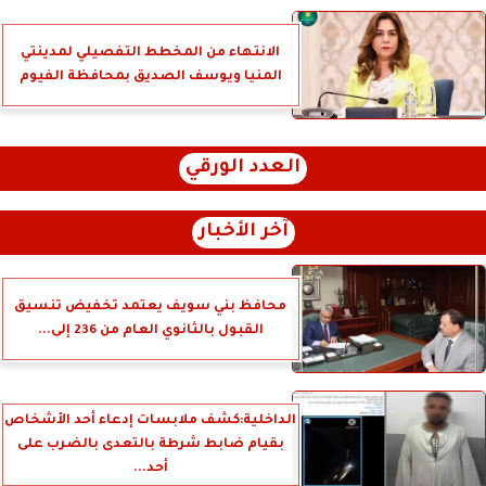
الانتهاء من المخطط التفصيلي لمدينتي
المنيا ويوسف الصديق بمحافظة الفيوم
العدد الورقي
آخر الأخبار
محافظ بني سويف يعتمد تخفيض تنسيق
القبول بالثانوي العام من 236 إلى...
الداخلية:كشف ملابسات إدعاء أحد الأشخاص
بقيام ضابط شرطة بالتعدى بالضرب على
أحد...