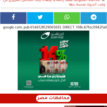
محافظ القليوبية يعقد إجتماعاً لإنهاء أزمة التكدس المروري في
وقت الذروة بمدينة بنها
google.com, pub-6546128129065693, DIRECT, f08c47fec0942fa0
محافظات مصر