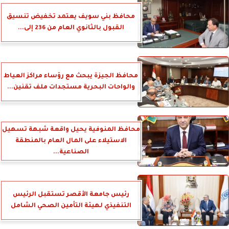
محافظ بني سويف يعتمد تخفيض تنسيق
القبول بالثانوي العام من 236 إلى...
محافظ الجيزة يبحث مع رؤساء مراكز العياط
والواحات البحرية مستجدات ملف تقنين...
محافظ المنوفية يحيل واقعة شبهة تسهيل
الاستيلاء على المال العام بالمنطقة
الصناعية...
رئيس جامعة الأقصر تستقبل الرئيس
التنفيذي لهيئة التأمين الصحي الشامل