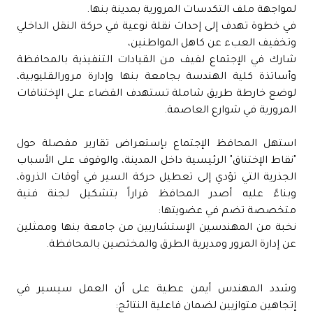
لمواجهة ملف التكدسات المرورية بمدينة بنها.
في خطوة تهدف إلى إحداث نقلة نوعية في حركة النقل الداخلي
وتخفيف العبء عن كاهل المواطنين،
شارك في الإجتماع لفيف من القيادات التنفيذية بالمحافظة
وأساتذة كلية الهندسة بجامعة بنها وإدارة مرورالقليوبية،
لوضع خارطة طريق شاملة تستهدف القضاء على الإختناقات
المرورية في شوارع العاصمة.
​استهل المحافظ الإجتماع بإستعراض تقارير مفصلة حول
"نقاط الإختناق" الرئيسية داخل المدينة، والوقوف على الأسباب
الجذرية التي تؤدي إلى تعطيل حركة السير في أوقات الذروة،
وبناءً عليه أصدر المحافظ قراراً بتشكيل لجنة فنية
متخصصة تضم في عضويتها:
​نخبة من المهندسين الإستشاريين من جامعة بنها و​ممثلين
عن إدارة المرور ومديرية الطرق والمختصين بالمحافظة.
و​شدد المهندس أيمن عطية على أن العمل سيسير في
إتجاهين متوازيين لضمان فاعلية النتائج: