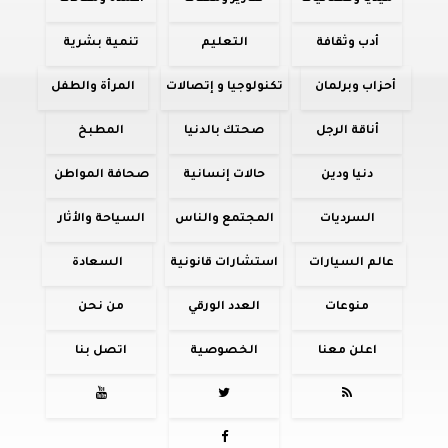
أدب وثقافة
التعليم
تنمية بشرية
أحزاب وبرلمان
تكنولوجيا و إتصالات
المرأة والطفل
أناقة الرجل
صحتك بالدنيا
المطبخ
دنيا ودين
حالات إنسانية
صحافة المواطن
السرديات
المجتمع والناس
السياحة والأثار
عالم السيارات
استشارات قانونية
السعادة
منوعات
العدد الورقي
من نحن
اعلن معنا
الخصوصية
اتصل بنا



