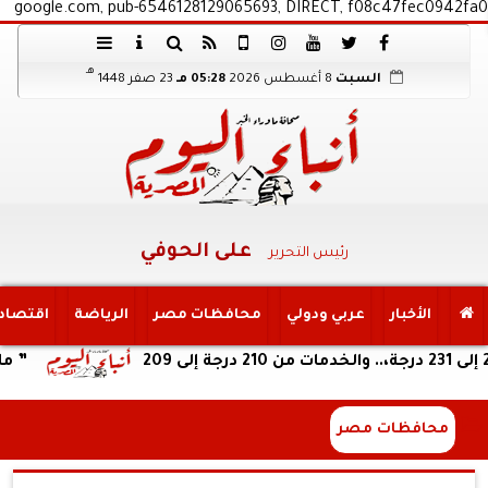
google.com, pub-6546128129065693, DIRECT, f08c47fec0942fa0
هـ
السبت
8 أغسطس 2026
05:28 مـ
23 صفر 1448
على الحوفي
رئيس التحرير
الأخبار
عربي ودولي
محافظات مصر
الرياضة
اقتصاد
” ماسبيرو تري
محافظات مصر