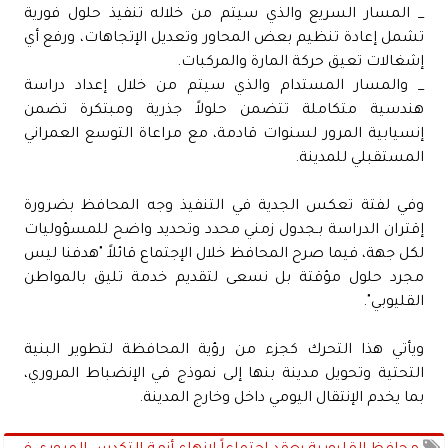
_ ​المسار السريع والذي سيتم من خلاله تنفيذ حلول فورية
تشمل إعادة تنظيم بعض المحاور وتعديل الإتجاهات، ورفع أي
إشغالات تعيق حركة المارة والمركبات.
_ و​المسار المستدام والذي سيتم من خلال إعداد دراسة
هندسية متكاملة تتضمن حلولاً جذرية ومبتكرة تضمن
إنسيابية المرور لسنوات قادمة، مع مراعاة التوسع العمراني
المستقبلي للمدينة​.
​وفي لفتة تعكس الجدية في التنفيذ وجه المحافظ بضرورة
إقتران الدراسة بـجدول زمني محدد وتحديد واضح للمسؤوليات
لكل جهة، فيما صرح المحافظ خلال الإجتماع قائلاً ​"هدفنا ليس
مجرد حلول مؤقتة بل نسعى لتقديم خدمة تليق بالمواطن
القليوبي".
ويأتي هذا التحرك كجزء من رؤية المحافظة لتطوير البنية
التحتية وتحويل مدينة بنها إلى نموذج في الإنضباط المروري،
بما يخدم الإنتقال اليومي داخل وخارج المدينة.