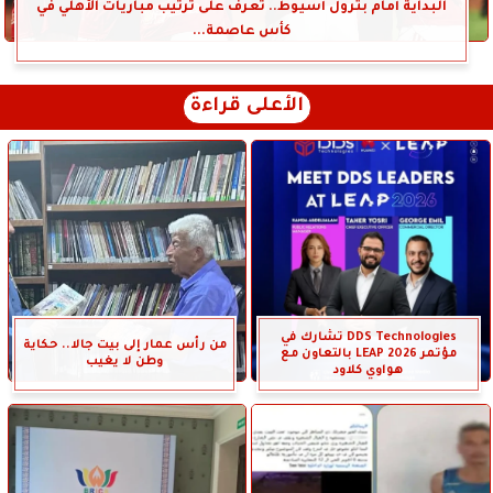
البداية أمام بترول أسيوط.. تعرف على ترتيب مباريات الأهلي في
كأس عاصمة...
الأعلى قراءة
DDS Technologies تشارك في
من رأس عمار إلى بيت جالا.. حكاية
مؤتمر LEAP 2026 بالتعاون مع
وطن لا يغيب
هواوي كلاود