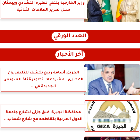
وزير الخارجية يلتقي نظيره التشادي ويبحثان
سبل تعزيز العلاقات الثنائية
العدد الورقي
آخر الأخبار
الفريق أسامة ربيع يكشف للتليفزيون
المصري.. مشروعات تطوير قناة السويس
الجديدة في...
محافظة الجيزة: غلق جزئى لشارع جامعة
الدول العربية بتقاطعه مع شارع شهاب...