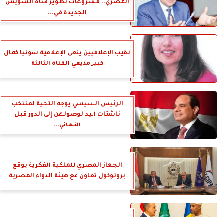
المصري.. مشروعات تطوير قناة السويس
الجديدة في...
نقيب الإعلاميين ينعى الإعلامية سونيا كمال
كبير مذيعي القناة الثالثة
الرئيس السيسي يوجه التحية لمنتخب
ناشئات اليد لوصولهن إلى الدور قبل
النهائي...
الجهاز المصري للملكية الفكرية يوقع
بروتوكول تعاون مع هيئة الدواء المصرية