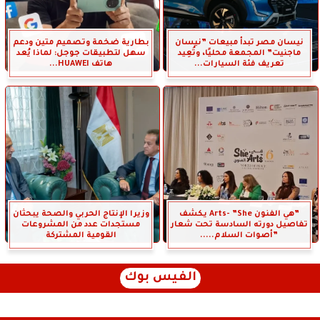
نيسان مصر تبدأ مبيعات ”نيسان
بطارية ضخمة وتصميم متين ودعم
ماجنيت” المجمعة محليًا، وتُعِيد
سهل لتطبيقات جوجل: لماذا يُعد
تعريف فئة السيارات...
هاتف HUAWEI...
”هي الفنون Arts- ”She يكشف
وزيرا الإنتاج الحربي والصحة يبحثان
تفاصيل دورته السادسة تحت شعار
مستجدات عدد من المشروعات
”أصوات السلام.....
القومية المشتركة
الفيس بوك