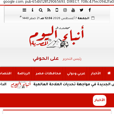
google.com, pub-6546128129065693, DIRECT, f08c47fec0942fa0
هـ
الجمعة
7 أغسطس 2026
12:56 صـ
21 صفر 1448
على الحوفي
رئيس التحرير
الأخبار
عربي ودولي
محافظات مصر
الرياضة
اقتصاد
ي مواجهة تحديات الملاحة العالمية
الداخلية:ضب
الأخبار