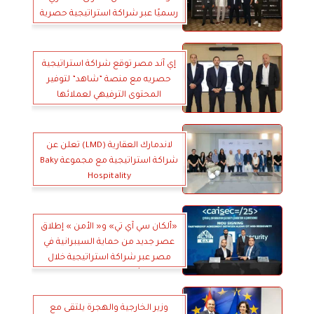
رسميًا عبر شراكة استراتيجية حصرية
مع ”راية للتوزيع”
إي آند مصر توقع شراكة استراتيجية
حصريه مع منصة ”شاهد” لتوفير
المحتوى الترفيهي لعملائها
لاندمارك العقارية (LMD) تعلن عن
شراكة استراتيجية مع مجموعة Baky
Hospitality
«ألكان سي آي تي» و« الأمن » إطلاق
عصر جديد من حماية السيبرانية في
مصر عبر شراكة استراتيجية خلال
مؤتمر CAISEC 2025
وزير الخارجية والهجرة يلتقى مع