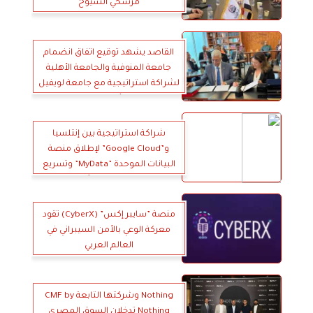
مرشحي الشيوخ
القاصد يشهد توقيع اتفاق انضمام
جامعة المنوفية والجامعة الأهلية
لشراكة استراتيجية مع جامعة لويفيل
الأمريكية
شراكة استراتيجية بين إنتلسيا
و”Google Cloud” لإطلاق منصة
البيانات الموحدة ”MyData” وتسريع
التحول الرقمي للأعمال
منصة ”سايبر إكس” (CyberX) تقود
معركة الوعي بالأمن السيبراني في
العالم العربي
Nothing وشركتها التابعة CMF by
Nothing تدخلان السوق المصري