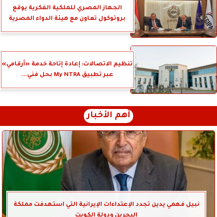
الجهاز المصري للملكية الفكرية يوقع
بروتوكول تعاون مع هيئة الدواء المصرية
تنظيم الاتصالات: إعادة إتاحة خدمة «أرقامي»
عبر تطبيق My NTRA بحل فني...
أهم الأخبار
نبيل فهمي يدين تجدد الإعتداءات الإيرانية التي استهدفت مملكة
البحرين ودولة الكويت