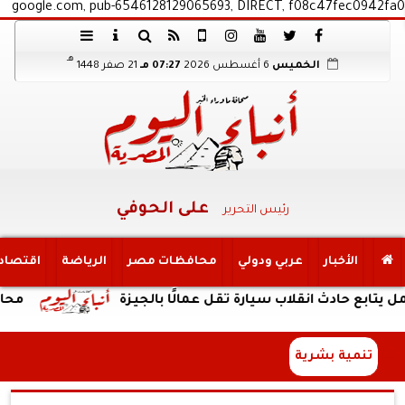
google.com, pub-6546128129065693, DIRECT, f08c47fec0942fa0
هـ
الخميس
6 أغسطس 2026
07:27 مـ
21 صفر 1448
على الحوفي
رئيس التحرير
الأخبار
عربي ودولي
محافظات مصر
الرياضة
اقتصاد
ادث انقلاب سيارة تقل عمالًا بالجيزة
محافظة الجيز
تنمية بشرية