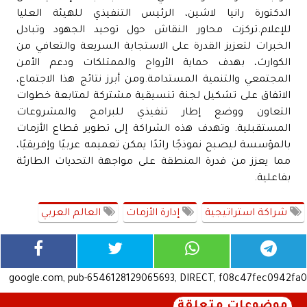
الدكتورة رانيا لاشين، الرئيس التنفيذي للهيئة العليا
للإعلام.تركزت محاور النقاش حول توحيد الجهود وتبادل
الخبرات لتعزيز القدرة على الاستجابة السريعة والتعافي من
الكوارث، بهدف حماية الأرواح والممتلكات ودعم الأمن
المجتمعي والتنمية المستدامة.ومن أبرز نتائج هذا الاجتماع،
الاتفاق على تشكيل لجنة تنسيقية مشتركة لمتابعة خطوات
التعاون ووضع إطار تنفيذي للبرامج والمشروعات
المستقبلية. وتهدف هذه الشراكة إلى تطوير قطاع الأزمات
بالمؤسسة ليصبح نموذجًا رائدًا يمكن تعميمه عربيًا وإفريقيًا،
مما يعزز من قدرة المنطقة على مواجهة التحديات الطارئة
بفاعلية.
شراكة استراتيجية
إدارة الأزمات
العالم العربي
google.com, pub-6546128129065693, DIRECT, f08c47fec0942fa0
موضوعات متعلقة