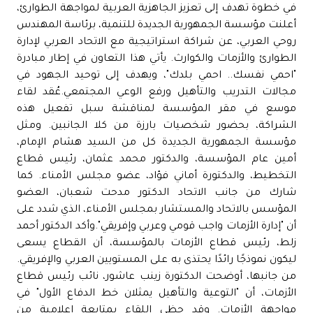
في خطوة تهدف إلى تعزيز الجاهزية العربية لمواجهة الطوارئ،
أعلنت مؤسسة الجمهورية الجديدة للتنمية، برئاسة المهندس
روحي العربي، عن شراكة استراتيجية مع الاتحاد العربي لإدارة
الطوارئ والأزمات والكوارث. يأتي هذا التعاون في إطار مبادرة
"احمي نفسك.. احمي بلدك"، ويهدف إلى توحيد الجهود في
مجالات التدريب والتأهيل ورفع الوعي المجتمعي.عُقد لقاء
موسع في مقر المؤسسة لمناقشة سبل تفعيل هذه
الشراكة، بحضور شخصيات بارزة من كلا الجانبين. ومثل
مؤسسة الجمهورية الجديدة كل من السيد هشام الإمام،
أمين عام المؤسسة، والدكتور محمد عثمان، رئيس قطاع
التخطيط، والدكتورة أماني فؤاد، عضو مجلس الأمناء. كما
شارك من جانب الاتحاد الدكتور مدحت شعبان، العضو
المؤسس بالاتحاد والمستشار بمجلس الأمناء، الذي شدد على
أن "إدارة الأزمات واجب قومي وعربي وإفريقي".وأكد الدكتور أحمد
زلط، رئيس قطاع الأزمات بالمؤسسة، أن القطاع يسعى
ليكون نموذجًا رائدًا يحتذى به على المستويين العربي والإفريقي.
من جانبها، أوضحت الدكتورة زينب عاشور، نائب رئيس قطاع
الأزمات، أن "التوعية والتأهيل يمثلان خط الدفاع الأول" في
مواجهة الأزمات. وقد حظي اللقاء بمتابعة إعلامية من