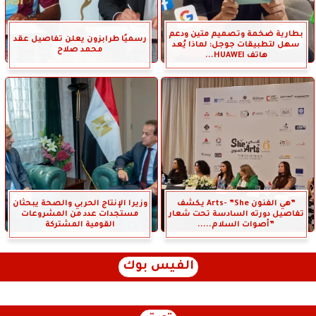
بطارية ضخمة وتصميم متين ودعم
رسميًا طرابزون يعلن تفاصيل عقد
سهل لتطبيقات جوجل: لماذا يُعد
محمد صلاح
هاتف HUAWEI...
”هي الفنون Arts- ”She يكشف
وزيرا الإنتاج الحربي والصحة يبحثان
تفاصيل دورته السادسة تحت شعار
مستجدات عدد من المشروعات
”أصوات السلام.....
القومية المشتركة
الفيس بوك