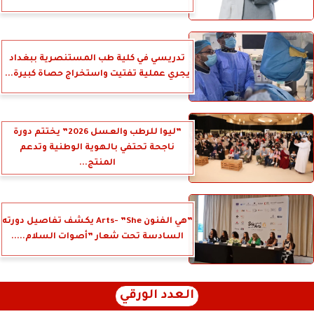
تدريسي في كلية طب المستنصرية ببغداد
يجري عملية تفتيت واستخراج حصاة كبيرة...
”ليوا للرطب والعسل 2026” يختتم دورة
ناجحة تحتفي بالهوية الوطنية وتدعم
المنتج...
”هي الفنون Arts- ”She يكشف تفاصيل دورته
السادسة تحت شعار ”أصوات السلام.....
العدد الورقي