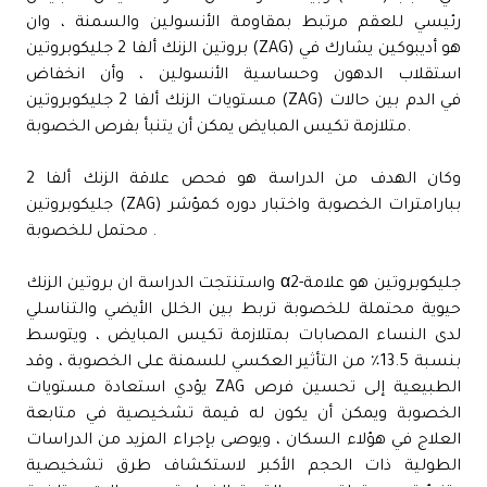
رئيسي للعقم مرتبط بمقاومة الأنسولين والسمنة ، وان
بروتين الزنك ألفا 2 جليكوبروتين (ZAG) هو أديبوكين يشارك في
استقلاب الدهون وحساسية الأنسولين ، وأن انخفاض
مستويات الزنك ألفا 2 جليكوبروتين (ZAG) في الدم بين حالات
متلازمة تكيس المبايض يمكن أن يتنبأ بفرص الخصوبة.
وكان الهدف من الدراسة هو فحص علاقة الزنك ألفا 2
جليكوبروتين (ZAG) ببارامترات الخصوبة واختبار دوره كمؤشر
محتمل للخصوبة .
واستنتجت الدراسة ان بروتين الزنك α2-جليكوبروتين هو علامة
حيوية محتملة للخصوبة تربط بين الخلل الأيضي والتناسلي
لدى النساء المصابات بمتلازمة تكيس المبايض ، ويتوسط
بنسبة 13.5٪ من التأثير العكسي للسمنة على الخصوبة ، وقد
يؤدي استعادة مستويات ZAG الطبيعية إلى تحسين فرص
الخصوبة ويمكن أن يكون له قيمة تشخيصية في متابعة
العلاج في هؤلاء السكان ، ويوصى بإجراء المزيد من الدراسات
الطولية ذات الحجم الأكبر لاستكشاف طرق تشخيصية