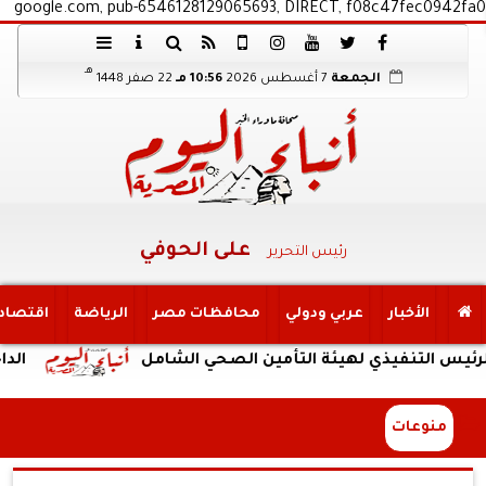
google.com, pub-6546128129065693, DIRECT, f08c47fec0942fa0
هـ
الجمعة
7 أغسطس 2026
10:56 مـ
22 صفر 1448
على الحوفي
رئيس التحرير
الأخبار
عربي ودولي
محافظات مصر
الرياضة
اقتصاد
تنفيذي لهيئة التأمين الصحي الشامل
الداخلية: ض
منوعات