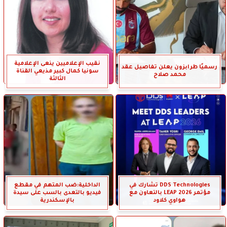
نقيب الإعلاميين ينعى الإعلامية
رسميًا طرابزون يعلن تفاصيل عقد
سونيا كمال كبير مذيعي القناة
محمد صلاح
الثالثة
DDS Technologies تشارك في
الداخلية:ضب المتهم في مقطع
مؤتمر LEAP 2026 بالتعاون مع
فيديو بالتعدى بالسب على سيدة
هواوي كلاود
بالإسكندرية