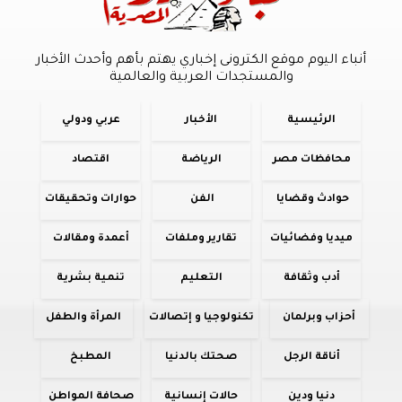
أنباء اليوم موقع الكترونى إخباري يهتم بأهم وأحدث الأخبار
والمستجدات العربية والعالمية
الرئيسية
الأخبار
عربي ودولي
محافظات مصر
الرياضة
اقتصاد
حوادث وقضايا
الفن
حوارات وتحقيقات
ميديا وفضائيات
تقارير وملفات
أعمدة ومقالات
أدب وثقافة
التعليم
تنمية بشرية
أحزاب وبرلمان
تكنولوجيا و إتصالات
المرأة والطفل
أناقة الرجل
صحتك بالدنيا
المطبخ
دنيا ودين
حالات إنسانية
صحافة المواطن