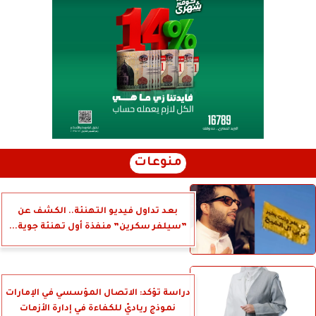
منوعات
بعد تداول فيديو التهنئة.. الكشف عن
”سيلفر سكرين” منفذة أول تهنئة جوية...
دراسة تؤكد: الاتصال المؤسسي في الإمارات
نموذج رياديّ للكفاءة في إدارة الأزمات