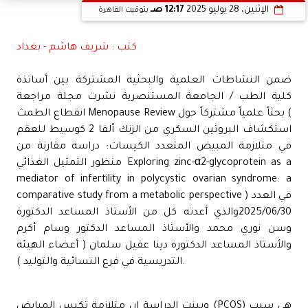
الإثنين، 28 يوليو 2025
12:17 صـ
بتوقيت القاهرة
كتب : شريف هاشم - بغداد
ضمن النشاطات العلمية والبحثية المشتركة بين أساتذة
كلية الطب / الجامعة المستنصرية نشرت مجلة مراجعة
انقطاع الطمث Menopause Review بحثاً علمياً مشتركاً حول (
استكشاف البروتين السكري من الزنك ألفا 2 كوسيط للعقم
في متلازمة المبيض المتعدد الكيسات: دراسة مقارنة من
منظور التمثيل الغذائي Exploring zinc-α2-glycoprotein as a
mediator of infertility in polycystic ovarian syndrome: a
comparative study from a metabolic perspective ) في العدد
2025/06/30والذي أعدته كل من الأستاذ المساعد الدكتورة
وسن نوري محمد والأستاذ المساعد الدكتور وسام أكرم
والأستاذ المساعد الدكتورة دينا عقيل سلمان ( أعضاء الهيئة
التدريسية في فرع النسائية والتوليد ).
وبينت الدراسة ان متلازمة تكيس المبايض (PCOS) هي سبب