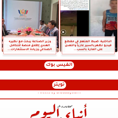
الداخلية: ضبط المتهم في مقطع
وزير الصناعة يبحث مع نظيره
فيديو تظهربالسير عارياً والتعدى
الهندي إطلاق منصة للتكامل
على المارة بالسب...
الصناعي وزيادة الاستثمارات...
الفيس بوك
تويتر
Tweets by anbaaalyoum1