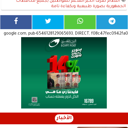
انتظام صرف الخبز المدعم للمواطنين بجميع محافظات
الجمهورية بصورة طبيعية وبكفاءة تامة
google.com, pub-6546128129065693, DIRECT, f08c47fec0942fa0
الأخبار