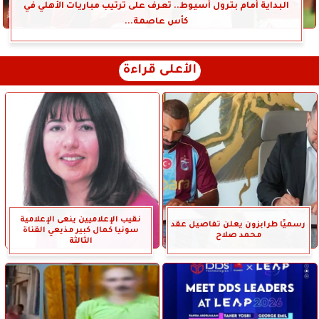
البداية أمام بترول أسيوط.. تعرف على ترتيب مباريات الأهلي في
كأس عاصمة...
الأعلى قراءة
نقيب الإعلاميين ينعى الإعلامية
رسميًا طرابزون يعلن تفاصيل عقد
سونيا كمال كبير مذيعي القناة
محمد صلاح
الثالثة