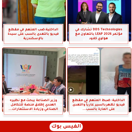
DDS Technologies تشارك في
الداخلية:ضب المتهم في مقطع
مؤتمر LEAP 2026 بالتعاون مع
فيديو بالتعدى بالسب على سيدة
هواوي كلاود
بالإسكندرية
الداخلية: ضبط المتهم في مقطع
وزير الصناعة يبحث مع نظيره
فيديو تظهربالسير عارياً والتعدى
الهندي إطلاق منصة للتكامل
على المارة بالسب...
الصناعي وزيادة الاستثمارات...
الفيس بوك