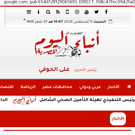
google.com, pub-6546128129065693, DIRECT, f08c47fec0942fa0
هـ
السبت
8 أغسطس 2026
10:07 صـ
23 صفر 1448
على الحوفي
رئيس التحرير
الأخبار
عربي ودولي
محافظات مصر
الرياضة
اقتصاد
نفيذي لهيئة التأمين الصحي الشامل
الداخلية: ض
الأخبار