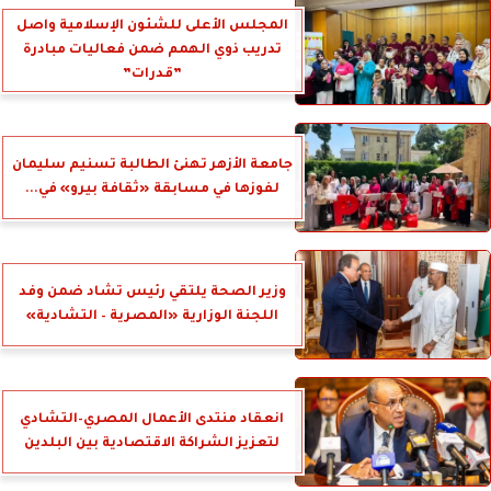
المجلس الأعلى للشئون الإسلامية واصل
تدريب ذوي الهمم ضمن فعاليات مبادرة
”قدرات”
جامعة الأزهر تهنئ الطالبة تسنيم سليمان
لفوزها في مسابقة «ثقافة بيرو» في...
وزير الصحة يلتقي رئيس تشاد ضمن وفد
اللجنة الوزارية «المصرية – التشادية»
انعقاد منتدى الأعمال المصري–التشادي
لتعزيز الشراكة الاقتصادية بين البلدين