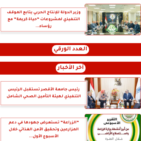
وزير الدولة للإنتاج الحربي يتابع الموقف
التنفيذي لمشروعات ”حياة كريمة” مع
رؤساء...
العدد الورقي
آخر الأخبار
رئيس جامعة الأقصر تستقبل الرئيس
التنفيذي لهيئة التأمين الصحي الشامل
”الزراعة” تستعرض جهودها في دعم
المزارعين وتحقيق الأمن الغذائي خلال
الأسبوع الأول...