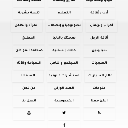
ميديا وفضائيات
تقارير وملفات
أعمدة ومقالات
أدب وثقافة
التعليم
تنمية بشرية
أحزاب وبرلمان
تكنولوجيا و إتصالات
المرأة والطفل
أناقة الرجل
صحتك بالدنيا
المطبخ
دنيا ودين
حالات إنسانية
صحافة المواطن
السرديات
المجتمع والناس
السياحة والأثار
عالم السيارات
استشارات قانونية
السعادة
منوعات
العدد الورقي
من نحن
اعلن معنا
الخصوصية
اتصل بنا



