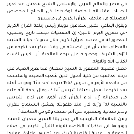
في مصر والعالم العربي والإسلامي الشيخ شعبان عبدالعزيز
الصياد، مقتنياته الخاصة لوضعها في الجناح المخصص
لفضيلته في متحف القرآن الكريم في ماسبيرو.
ويقول الإذاعي الكبير إسماعيل دويدار رئيس إذاعة القرآن الكريم
-في تصريح اليوم الاثنين- إن المقتنيات تجسد تاريخ ومسيرة
المغفور له في خدمة القرآن الكريم خلال سنوات حياته المليئة
بالعطاء، عقب أن قرر فضيلته في وقت مبكر بعد تخرجه من
الأزهر الشريف وحصوله على درجه العالمية، أن يكرس نفسه
لكتاب الله وتلاوته.
حصل فضيلة المغفور له الشيخ شعبان عبدالعزيز الصياد على
درجة العالمية من كلية أصول الدين شعبة العقيدة والفلسفة
من جامعة الأزهر في مارس 1967 بدرجة "جيد جدًا" وهو ما أهله
بعد تخرجه للعمل بهيئة التدريس آنذاك، وقال رحمة الله عليه
في مذكراته "إن نداء القرآن كان أقوى من نداء التدريس
بالنسبه له" و"إنه كان منذ طفولته يعشق الاستماع للقرآن
وتدبر معانيه وتفسيره حتى أتم حفظه وهو في السابعة".
ومن العلامات التاريخية التي يعتز بها الشيخ شعبان الصياد
وودونها في مذكراته الخاصه تلاوته للقرآن الكريم في صلاه
الجمعة في مدينة القنطرة شرق بعد تحريرها وإعادة إعمارها