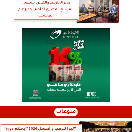
وزير الخارجية والهجرة يستقبل
المرشح المصري لمنصب مدير عام
اليونسكو
منوعات
”ليوا للرطب والعسل 2026” يختتم دورة