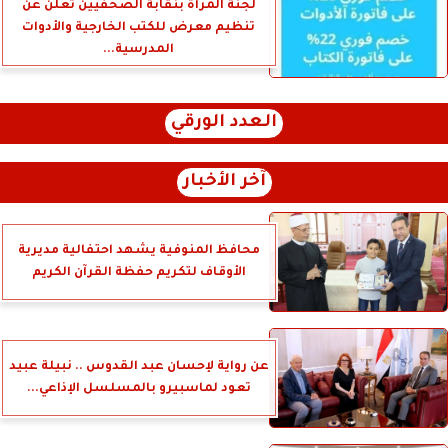
لجنة المرأة بنقابة الصحفيين تعلن عن
تنظيم معرض للكتب الخارجية والأدوات
المدرسية...
العدد الورقي
آخر الأخبار
محافظ المنوفية يشهد احتفالية مديرية
الأوقاف لتكريم حفظة القرآن الكريم
عن رواية لإحسان عبد القدوس .. نبيلة عبيد
تعود لماسبيرو بالمسلسل الإذاعي...