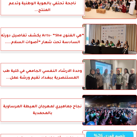
ناجحة تحتفي بالهوية الوطنية وتدعم
المنتج...
”هي الفنون Arts- ”She يكشف تفاصيل دورته
السادسة تحت شعار ”أصوات السلام.....
وحدة الارشاد النفسي الجامعي في كلية طب
المستنصرية ببغداد تقيم ورشة عمل...
نجاح جماهيري لمهرجان العيطة المرساوية
بالمحمدية