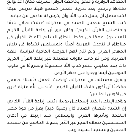
المعاهد الأزهرية والتحق بجامعة الأزهر الشريف فكان أحد نوابغ
طلابها وترشح بعد تخرجه للعمل كعضو هيئة تدريس فيها
لكنه فضل أن يحمل كتاب الله وأن يكرس له ما بقى من حياته.
كتب الشيخ شعبان الصياد في مذكراته "عشت حياتي يتيمًا
واحتضنني القرآن الكريم"، وكان يرى أن إذاعة القرآن الكريم
تلعب دورًا مهمًا في حفظ النطق السليم لألفاظ القرآن في
مناطق لا تتحدث العربية أصلًا ولمسلمين نشؤوا في بلدان
المهجر الغربي ولم تتح لهم الفرصة الكافية لدراسة اللغة
العربية، ومن ثم كانت تلاوات فضيلته عبر إذاعة القرآن الكريم
ذات بعد تعليمي لنشر كتاب الله مسموعًا ومقروءًا في قلوب
المؤمنين أينما وجدوا على ظهر الأرض.
ويقول فضيلته، في مذكراته، "رفضت العمل كأستاذ جامعي
مفضلًا أن أكون خادمًا للقرآن الكريم.. فأبدلني الله منزلة كبرى
في نفوس الملايين".
ويؤكد الإذاعي الكبير إسماعيل دويدار رئيس إذاعة القرآن الكريم،
إن الشيخ شعبان الصياد كان رصيدًا كبيرًا يعزز من قوة مصر
الناعمة وتأثيرها العربي والإسلامي منذ ارتبط في أذهان
المستمعين بصلاه الفجر عبر الأثير بصوته الخاشع من مسجد
الحسين ومسجد السيدة زينب.