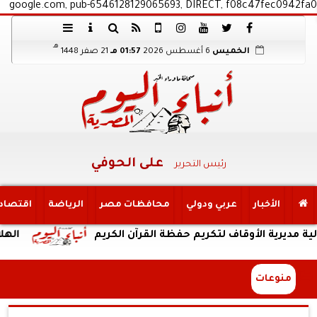
google.com, pub-6546128129065693, DIRECT, f08c47fec0942fa0
هـ
الخميس
6 أغسطس 2026
01:57 مـ
21 صفر 1448
على الحوفي
رئيس التحرير
الأخبار
عربي ودولي
محافظات مصر
الرياضة
اقتصاد
أوقاف لتكريم حفظة القرآن الكريم
الهلال الأحمر المصري يمد أهالي غزة بن
منوعات