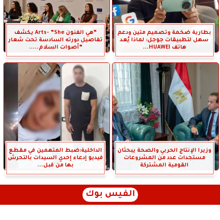
بطارية ضخمة وتصميم متين ودعم
”هي الفنون Arts- ”She يكشف
سهل لتطبيقات جوجل: لماذا يُعد
تفاصيل دورته السادسة تحت شعار
هاتف HUAWEI...
”أصوات السلام.....
وزيرا الإنتاج الحربي والصحة يبحثان
الداخلية:ضبط المتهمين في مقطع
مستجدات عدد من المشروعات
فيديو إدعاء إحدي السيدات بالتحرش
القومية المشتركة
بها من قبل...
الفيس بوك