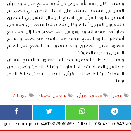
ويضيف "كان رحمه الله يحرص كل ثلاثة أسابيع على تلاوة قرآن
الفجر في مسجد مختلف على امتداد الوطن في مصر، ثم
اشتهر بتلاوة القرآن في افتتاح الإرسال التلفزيوني المصري
(التلفزيون العربي) آنذاك وكان ذلك تقليدًا متبعًا في حينه حتى
صار أحد أعمدة التلاوة وهو في عمر صغير جنبًا إلى جنب مع
أساطير التلاوة الشيخ محمد عبدالباسط عبدالصمد والشيخ
محمود خليل الحصري وقد شهدوا له بالجمع بين العلم
الشرعي وعذوبة الصوت".
ولقبت الصحافة المصرية فضيلة المغفور له الشيخ شعبان
عبدالعزيز الصياد بـ"صياد القلوب" و"ملك الفجر" و"صوت من
السماء" لارتباط صوته القرآنى العذب بشعائر صلاة الفجر
يوميًا.
مصر
متحف القرآن
شعبان الصياد
منوعات
google.com, pub-6546128129065693, DIRECT, f08c47fec0942fa0