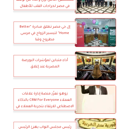
في مصر لجراحات القلب للأطفال
حديثي الولادة
إل جي مصر تطلق مبادرة “Better
Home” لتيسير الزواج في مرسى
مطروح وقنا
أداء متباين لمؤشرات البورصة
المصرية عند إغلاق
زوهـو تعزّز منصة إدارة علاقات
العملاء CRM For Everyone بالذكاء
الاصطناعي للارتقاء بتجربة العملاء في
مصر
رئيس مجلس النواب يهنئ الرئيس