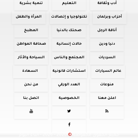
أدب وثقافة
التعليم
تنمية بشرية
أحزاب وبرلمان
تكنولوجيا و إتصالات
المرأة والطفل
أناقة الرجل
صحتك بالدنيا
المطبخ
دنيا ودين
حالات إنسانية
صحافة المواطن
السرديات
المجتمع والناس
السياحة والأثار
عالم السيارات
استشارات قانونية
السعادة
منوعات
العدد الورقي
من نحن
اعلن معنا
الخصوصية
اتصل بنا




جميع الحقوق محفوظة
©
2020 - 2026 - أنباء اليوم