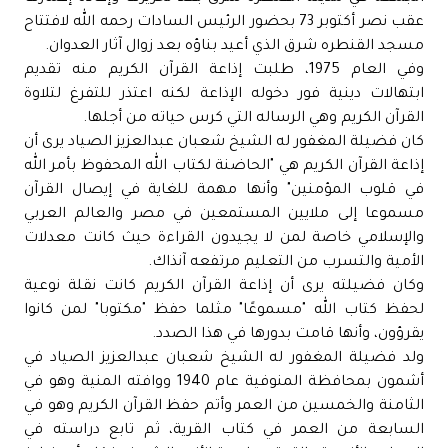
عقب نصر أكتوبر 73 بحضور الرئيس السادات رحمه الله لافتتاح
مسجد القنطره شرق الذي أعيد بناؤه بعد زوال آثار العدوان.
وفي العام 1975، طلبت إذاعة القرآن الكريم منه تقديم
ابتهالات دينية فور دخوله الإذاعة لكنه اعتذر للتفرغ لتلاوة
القرآن الكريم وهي الرساله التي كرس حياته من أجلها.
كان فضيلة المغفور له الشيخ شعبان عبدالعزيز الصياد يرى أن
إذاعة القرآن الكريم هي "الحاضنة لكتاب الله المحفوظ بأمر الله
في قلوب المؤمنين" وأنها مهمة للغاية في إيصال القرآن
مسموعا إلى ملايين المستمعين في مصر والعالم العربي
والإسلامي خاصة لمن لا يجيدون القراءة حيث كانت معدلات
الأمية والتسرب من التعليم مرتفعه آنذاك.
وكان فضيلته يرى أن إذاعة القرآن الكريم كانت نقلة نوعية
لحفظ كتاب الله "مسموعًا" مثلما حفظ "مكتوبا" لمن كانوا
يقرؤون، وأنها قامت بدورها في هذا الصدد.
ولد فضيلة المغفور له الشيخ شعبان عبدالعزيز الصياد في
أشمون بمحافظة المنوفية عام 1940 ووافته المنية وهو في
الثامنة والخمسين من العمر وأتم حفظ القرآن الكريم وهو في
السابعة من العمر في كتاب القرية، ثم تابع دراسته في