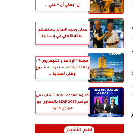
ل”يحكي أن ” علي...
عدلي وعبد العزيز يستقبلان
بعثة الأهلي في إسبانيا
مجلة ”الإذاعة والتليفزيون ” :
رقمنة تراث ماسبيرو.. مشروع
وطني لحماية...
DDS Technologies تشارك في
مؤتمر LEAP 2026 بالتعاون مع
هواوي كلاود
أهم الأخبار