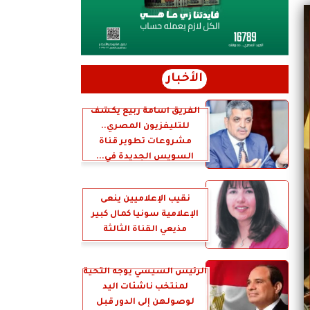
الأخبار
الفريق أسامة ربيع يكشف
للتليفزيون المصري..
مشروعات تطوير قناة
السويس الجديدة في...
نقيب الإعلاميين ينعى
الإعلامية سونيا كمال كبير
مذيعي القناة الثالثة
الرئيس السيسي يوجه التحية
لمنتخب ناشئات اليد
لوصولهن إلى الدور قبل