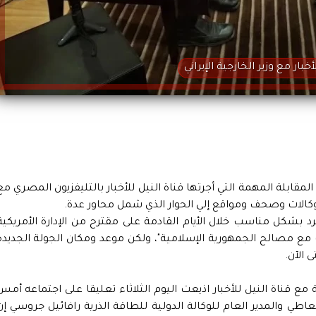
خبار مع وزير الخارجية الإيراني
الثلاثاء 3 يونيو تقريراً حول المقابلة المهمة التي أجرتها قناة النيل للأخبار بالتليفزيون المصري م
ت وكالات وصحف ومواقع إلي الحوار الذي شمل محاور عدة.
 بشكل مناسب خلال الأيام القادمة على مقترح من الإدارة الأمريكية
ب مع مصالح الجمهورية الإسلامية"، ولكن موعد ومكان الجولة الجديدة
 الآن.
ع قناة النيل للأخبار اذيعت اليوم الثلاثاء تعليقا على اجتماعه أمس
عاطي والمدير العام للوكالة الدولية للطاقة الذرية رافائيل جروسي إن