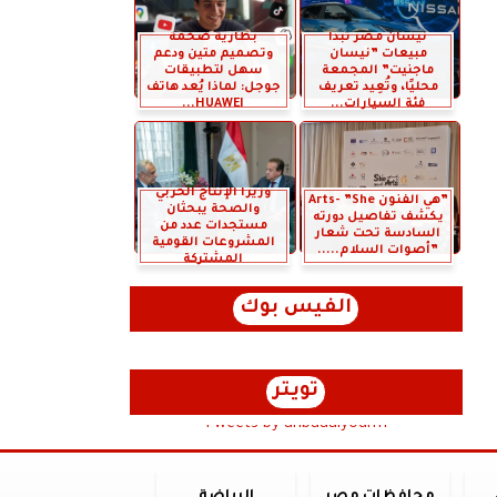
نيسان مصر تبدأ
بطارية ضخمة
مبيعات ”نيسان
وتصميم متين ودعم
ماجنيت” المجمعة
سهل لتطبيقات
محليًا، وتُعِيد تعريف
جوجل: لماذا يُعد هاتف
فئة السيارات...
HUAWEI...
وزيرا الإنتاج الحربي
”هي الفنون Arts- ”She
والصحة يبحثان
يكشف تفاصيل دورته
مستجدات عدد من
السادسة تحت شعار
المشروعات القومية
”أصوات السلام.....
المشتركة
الفيس بوك
تويتر
Tweets by anbaaalyoum1