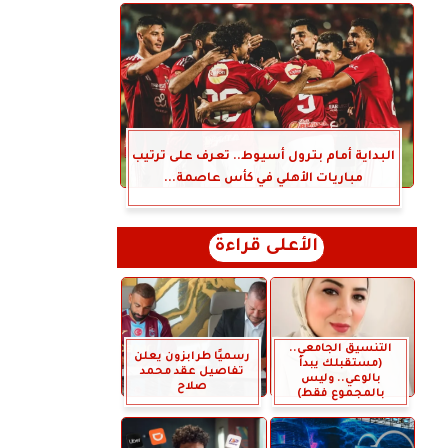
البداية أمام بترول أسيوط.. تعرف على ترتيب
مباريات الأهلي في كأس عاصمة...
الأعلى قراءة
التنسيق الجامعي..
رسميًا طرابزون يعلن
(مستقبلك يبدأ
تفاصيل عقد محمد
بالوعي.. وليس
صلاح
بالمجموع فقط)