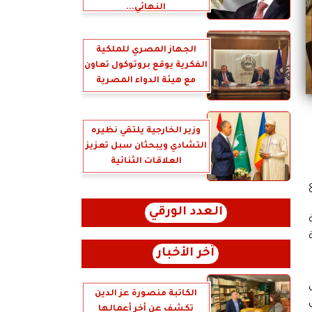
النهائي...
الجهاز المصري للملكية
الفكرية يوقع بروتوكول تعاون
مع هيئة الدواء المصرية
وزير الخارجية يلتقي نظيره
التشادي ويبحثان سبل تعزيز
العلاقات الثنائية
ع
العدد الورقي
آخر الأخبار
الكاتبة منصورة عز الدين
تكشف عن أخر أعمالها