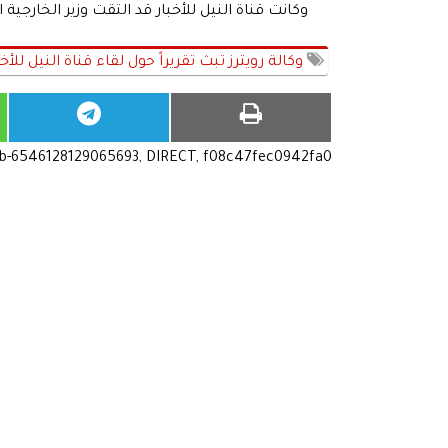
وكانت قناة النيل للأخبار قد التقت وزير الخارجية ا
وكالة رويترز تبث تقريراً حول لقاء قناة النيل للأخبا
ub-6546128129065693, DIRECT, f08c47fec0942fa0