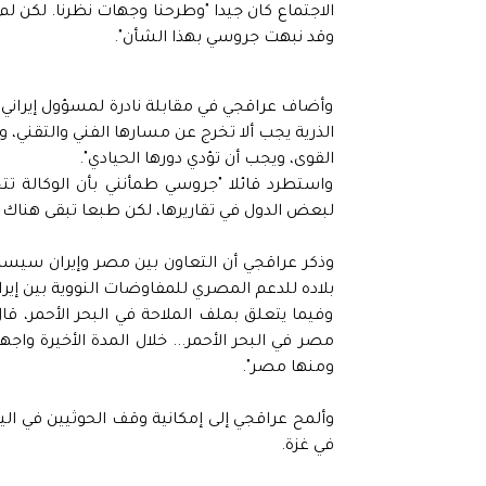
الاجتماع كان جيدا "وطرحنا وجهات نظرنا. لكن ل
وقد نبهت جروسي بهذا الشأن".
وأضاف عراقجي في مقابلة نادرة لمسؤول إيراني ك
الذرية يجب ألا تخرج عن مسارها الفني والتقني
القوى، ويجب أن تؤدي دورها الحيادي".
واستطرد قائلا "جروسي طمأنني بأن الوكالة تتج
لبعض الدول في تقاريرها، لكن طبعا تبقى هناك 
وذكر عراقجي أن التعاون بين مصر وإيران سيسا
بلاده للدعم المصري للمفاوضات النووية بين إيران
وفيما يتعلق بملف الملاحة في البحر الأحمر، قال
مصر في البحر الأحمر... خلال المدة الأخيرة 
ومنها مصر".
وألمح عراقجي إلى إمكانية وقف الحوثيين في اليم
في غزة.