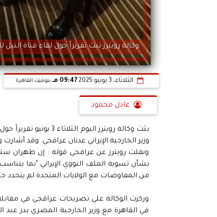
وكالة رويترز تبث تقريراً حول لقاء قناة النيل للأ
الثلاثاء، 3 يونيو 2025
09:47 مـ
بتوقيت القاهرة
عادل محمود
بثت وكالة رويترز اليوم 
وزير الخارجية الإيراني عدنان عراقحي. وقد أشار
ونقلت رويترز عن عراقجي قوله : إن طهران سترد
بشأن تسوية الملف النووي الإيراني "بما يتناس
من المفاوضات مع الولايات المتحدة لم يتحدد حتى
وركزت الوكالة علي تصريحات عراقجي في مقابلة م
في القاهرة مع وزير الخارجية المصري بدر عبد ال