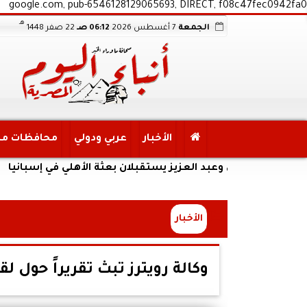
google.com, pub-6546128129065693, DIRECT, f08c47fec0942fa0
هـ
الجمعة
7 أغسطس 2026
06:12 صـ
22 صفر 1448
الأخبار
عربي ودولي
محافظات م
عدلي وعبد العزيز يستقبلان بعثة الأهلي في إسبانيا
الأخبار
وكالة رويترز تبث تقريراً حول لقا