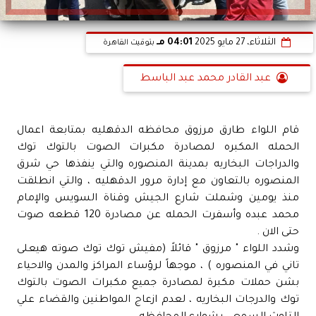
الثلاثاء، 27 مايو 2025
04:01 مـ
بتوقيت القاهرة
عبد القادر محمد عبد الباسط
قام اللواء طارق مرزوق محافظه الدقهليه بمتابعة اعمال
الحمله المكبره لمصادرة مكبرات الصوت بالتوك توك
والدراجات البخاريه بمدينة المنصوره والتي ينفذها حي شرق
المنصوره بالتعاون مع إدارة مرور الدقهليه ، والتي انطلقت
منذ يومين وشملت شارع الجيش وقناة السويس والإمام
محمد عبده وأسفرت الحمله عن مصادرة 120 قطعه صوت
حتى الان .
وشدد اللواء " مرزوق " قائلاً (مفيش توك توك صوته هيعلى
تاني في المنصوره ) ، موجهاً لرؤساء المراكز والمدن والاحياء
بشن حملات مكبرة لمصادرة جميع مكبرات الصوت بالتوك
توك والدرجات البخاريه ، لعدم ازعاج المواطنين والقضاء علي