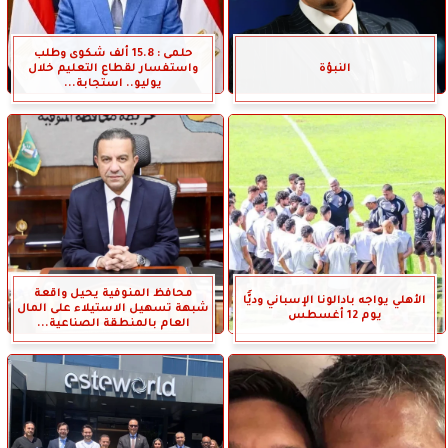
حلمى : 15.8 ألف شكوى وطلب
النبؤة
واستفسار لقطاع التعليم خلال
يوليو.. استجابة...
محافظ المنوفية يحيل واقعة
الأهلي يواجه بادالونا الإسباني وديًّا
شبهة تسهيل الاستيلاء على المال
يوم 12 أغسطس
العام بالمنطقة الصناعية...