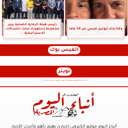
رئيس هيئة الرعاية الصحية يزور
وفاة والد ليونيل ميسي عن 68 عاما
مجموعة إستوورلد لبحث الشراكات
الاستراتيجية ...
الفيس بوك
تويتر
Tweets by anbaaalyoum1
أنباء اليوم موقع الكترونى إخباري يهتم بأهم وأحدث الأخبار