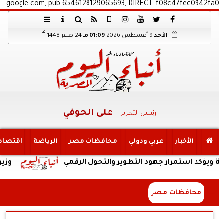
google.com, pub-6546128129065693, DIRECT, f08c47fec0942fa0
هـ
الأحد
9 أغسطس 2026
01:09 مـ
24 صفر 1448
على الحوفي
رئيس التحرير
الأخبار
عربي ودولي
محافظات مصر
الرياضة
اقتصاد
ستمرار جهود التطوير والتحول الرقمي
وزير التربية والتعليم
محافظات مصر