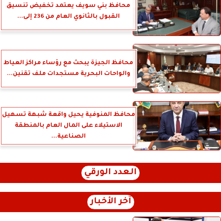
محافظ بني سويف يعتمد تخفيض تنسيق
القبول بالثانوي العام من 236 إلى...
محافظ الجيزة يبحث مع رؤساء مراكز العياط
والواحات البحرية مستجدات ملف تقنين...
محافظ المنوفية يحيل واقعة شبهة تسهيل
الاستيلاء على المال العام بالمنطقة
الصناعية...
العدد الورقي
آخر الأخبار