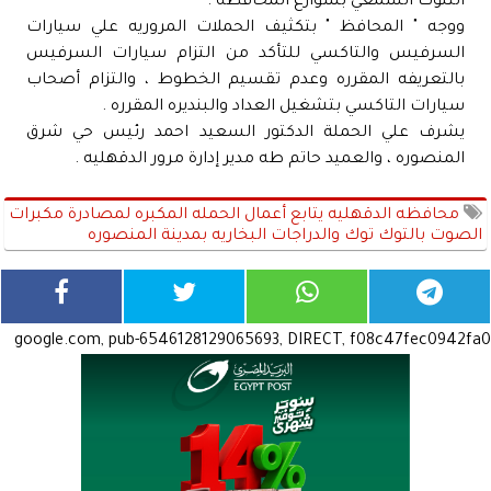
التلوث السمعي بشوارع المحافظه .
ووجه " المحافظ " بتكثيف الحملات المروريه علي سيارات
السرفيس والتاكسي للتأكد من التزام سيارات السرفيس
بالتعريفه المقرره وعدم تقسيم الخطوط ، والتزام أصحاب
سيارات التاكسي بتشغيل العداد والبنديره المقرره .
يشرف علي الحملة الدكتور السعيد احمد رئيس حي شرق
المنصوره ، والعميد حاتم طه مدير إدارة مرور الدقهليه .
محافظه الدقهليه يتابع أعمال الحمله المكبره لمصادرة مكبرات
الصوت بالتوك توك والدراجات البخاريه بمدينة المنصوره
google.com, pub-6546128129065693, DIRECT, f08c47fec0942fa0