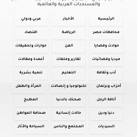
والمستجدات العربية والعالمية
الرئيسية
الأخبار
عربي ودولي
محافظات مصر
الرياضة
اقتصاد
حوادث وقضايا
الفن
حوارات وتحقيقات
ميديا وفضائيات
تقارير وملفات
أعمدة ومقالات
أدب وثقافة
التعليم
تنمية بشرية
أحزاب وبرلمان
تكنولوجيا و إتصالات
المرأة والطفل
أناقة الرجل
صحتك بالدنيا
المطبخ
دنيا ودين
حالات إنسانية
صحافة المواطن
السرديات
المجتمع والناس
السياحة والأثار