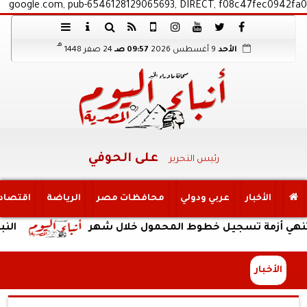
google.com, pub-6546128129065693, DIRECT, f08c47fec0942fa0
هـ
الأحد
9 أغسطس 2026
09:57 صـ
24 صفر 1448
على الحوفي
رئيس التحرير
الأخبار
عربي ودولي
محافظات مصر
الرياضة
اقتصاد
مة تسجيل خطوط المحمول خلال شهر
النبؤة
الأخبار