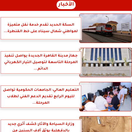
الأخبار
السكة الحديد تقدم خدمة نقل متميزة
لمواطني شمال سيناء على خط القنطرة...
جهاز مدينة القاهرة الجديدة يواصل تنفيذ
المرحلة التاسعة لتوصيل التيار الكهربائي
الدائم...
التعليم العالي: الجامعات الحكومية تواصل
لليوم الرابع تقديم الدعم الفني لطلاب
المرحلة...
وزارة السياحة والآثار: كشف أثري جديد
بالدقهلية يوثق آلاف السنين من