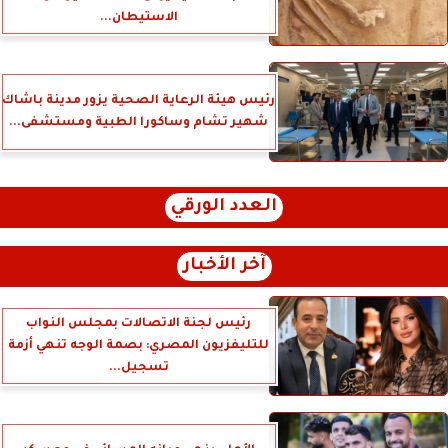
الاستيطان...
رئيس هيئة الرعاية الصحية يزور مدينة باشاك
شهير تشام وساكورا الطبية ومستشفى...
العدد الورقي
آخر الأخبار
رئيس لجنة الاتصالات بمجلس النواب
للتليفزيون المصري: بصمة الوجه تنهي أزمة
تسجيل...