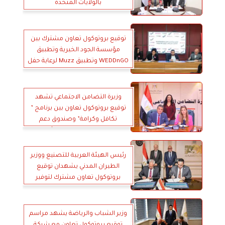
بالولايات المتحدة
توقيع بروتوكول تعاون مشترك بين
مؤسسة الجود الخيرية وتطبيق
WEDDnGO وتطبيق Muzz لرعاية حفل
زفاف خيري لـ50 عروسة
وزيرة التضامن الاجتماعي تشهد
توقيع بروتوكول تعاون بين برنامج ”
تكافل وكرامة” وصندوق دعم
الصناعات الريفية والبيئية
رئيس الهيئة العربية للتصنيع ووزير
الطيران المدني يشهدان توقيع
بروتوكول تعاون مشترك لتوفير
محاكيات علوم الطيران
وزير الشباب والرياضة يشهد مراسم
توقيع بروتوكول تعاون مع شركة