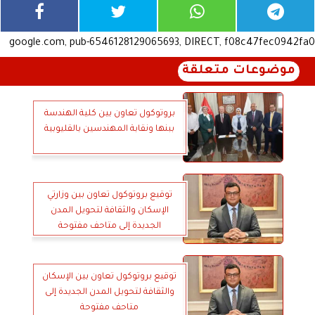
google.com, pub-6546128129065693, DIRECT, f08c47fec0942fa0
موضوعات متعلقة
بروتوكول تعاون بين كلية الهندسة
ببنها ونقابة المهندسين بالقليوبية
توقيع بروتوكول تعاون بين وزارتي
الإسكان والثقافة لتحويل المدن
الجديدة إلى متاحف مفتوحة
توقيع بروتوكول تعاون بين الإسكان
والثقافة لتحويل المدن الجديدة إلى
متاحف مفتوحة