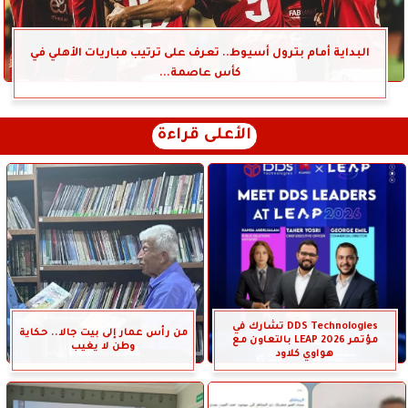
البداية أمام بترول أسيوط.. تعرف على ترتيب مباريات الأهلي في
كأس عاصمة...
الأعلى قراءة
DDS Technologies تشارك في
من رأس عمار إلى بيت جالا.. حكاية
مؤتمر LEAP 2026 بالتعاون مع
وطن لا يغيب
هواوي كلاود