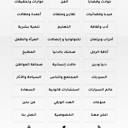
حوادث وقضايا
الفن
حوارات وتحقيقات
ميديا وفضائيات
تقارير وملفات
أعمدة ومقالات
أدب وثقافة
التعليم
تنمية بشرية
أحزاب وبرلمان
تكنولوجيا و إتصالات
المرأة والطفل
أناقة الرجل
صحتك بالدنيا
المطبخ
دنيا ودين
حالات إنسانية
صحافة المواطن
السرديات
المجتمع والناس
السياحة والأثار
عالم السيارات
استشارات قانونية
السعادة
منوعات
العدد الورقي
من نحن
اعلن معنا
الخصوصية
اتصل بنا


