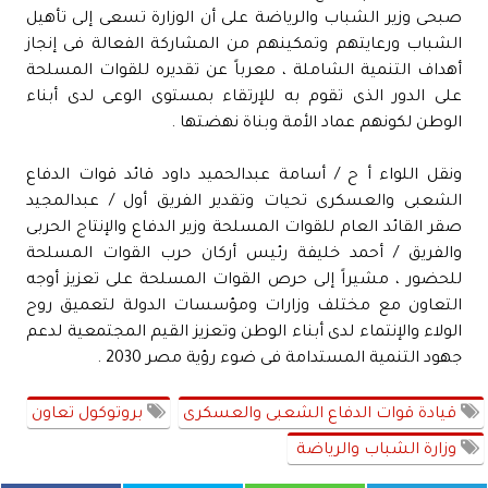
صبحى وزير الشباب والرياضة على أن الوزارة تسعى إلى تأهيل
الشباب ورعايتهم وتمكينهم من المشاركة الفعالة فى إنجاز
أهداف التنمية الشاملة ، معرباً عن تقديره للقوات المسلحة
على الدور الذى تقوم به للإرتقاء بمستوى الوعى لدى أبناء
الوطن لكونهم عماد الأمة وبناة نهضتها .
ونقل اللواء أ ح / أسامة عبدالحميد داود قائد قوات الدفاع
الشعبى والعسكرى تحيات وتقدير الفريق أول / عبدالمجيد
صقر القائد العام للقوات المسلحة وزير الدفاع والإنتاج الحربى
والفريق / أحمد خليفة رئيس أركان حرب القوات المسلحة
للحضور ، مشيراً إلى حرص القوات المسلحة على تعزيز أوجه
التعاون مع مختلف وزارات ومؤسسات الدولة لتعميق روح
الولاء والإنتماء لدى أبناء الوطن وتعزيز القيم المجتمعية لدعم
جهود التنمية المستدامة فى ضوء رؤية مصر 2030 .
قيادة قوات الدفاع الشعبى والعسكرى
بروتوكول تعاون
وزارة الشباب والرياضة