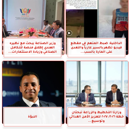
الداخلية: ضبط المتهم في مقطع
وزير الصناعة يبحث مع نظيره
فيديو تظهربالسير عارياً والتعدى
الهندي إطلاق منصة للتكامل
على المارة بالسب...
الصناعي وزيادة الاستثمارات...
وزارتا التخطيط والزراعة تبحثان
خطة ٢٠٢٦/ ٢٠٢٧ لتعزيز الأمن الغذائي
النبؤة
وتوسيع...