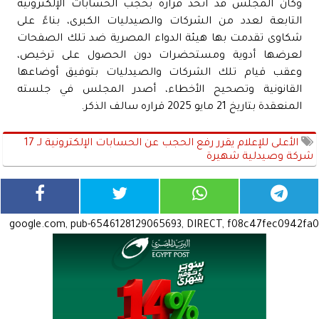
وكان المجلس قد اتخذ قراره بحجب الحسابات الإلكترونية
التابعة لعدد من الشركات والصيدليات الكبرى، بناءً على
شكاوى تقدمت بها هيئة الدواء المصرية ضد تلك الصفحات
لعرضها أدوية ومستحضرات دون الحصول على ترخيص،
وعقب قيام تلك الشركات والصيدليات بتوفيق أوضاعها
القانونية وتصحيح الأخطاء، أصدر المجلس في جلسته
المنعقدة بتاريخ 21 مايو 2025 قراره سالف الذكر.
الأعلى للإعلام يقرر رفع الحجب عن الحسابات الإلكترونية لـ 17
شركة وصيدلية شهيرة
google.com, pub-6546128129065693, DIRECT, f08c47fec0942fa0