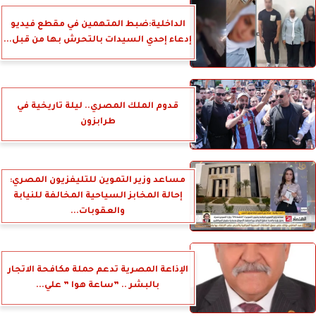
الداخلية:ضبط المتهمين في مقطع فيديو
إدعاء إحدي السيدات بالتحرش بها من قبل...
قدوم الملك المصري.. ليلة تاريخية في
طرابزون
مساعد وزير التموين للتليفزيون المصري:
إحالة المخابز السياحية المخالفة للنيابة
والعقوبات...
الإذاعة المصرية تدعم حملة مكافحة الاتجار
بالبشر .. ”ساعة هوا ” علي...