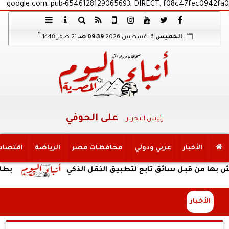
google.com, pub-6546128129065693, DIRECT, f08c47fec0942fa0
هـ
الخميس
6 أغسطس 2026
09:39 صـ
21 صفر 1448
على الحوفي
رئيس التحرير
الأخبار
عربي ودولي
محافظات مصر
الرياضة
اقتصاد
ن قبل سائق تابع لتطبيق النقل الذكي
بطارية ضخمة وتص
الأخبار