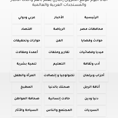
أنباء اليوم موقع الكترونى إخباري يهتم بأهم وأحدث الأخبار
والمستجدات العربية والعالمية
الرئيسية
الأخبار
عربي ودولي
محافظات مصر
الرياضة
اقتصاد
حوادث وقضايا
الفن
حوارات وتحقيقات
ميديا وفضائيات
تقارير وملفات
أعمدة ومقالات
أدب وثقافة
التعليم
تنمية بشرية
أحزاب وبرلمان
تكنولوجيا و إتصالات
المرأة والطفل
أناقة الرجل
صحتك بالدنيا
المطبخ
دنيا ودين
حالات إنسانية
صحافة المواطن
السرديات
المجتمع والناس
السياحة والأثار