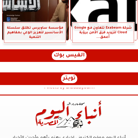
شركة Exabeam تتعاون مع Google
مؤسسة ساويرس تطلق سلسلة
Cloud لتزويد فرق الأمن برؤية
الأسانسير لتعزيز الوعي بمفاهيم
أعمق...
التنمية
الفيس بوك
تويتر
Tweets by anbaaalyoum1