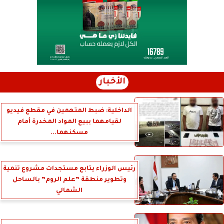
الأخبار
الداخلية: ضبط المتهمين في مقطع فيديو
لقيامهما ببيع المواد المخدرة أمام
مسكنهما...
رئيس الوزراء يتابع مستجدات مشروع تنمية
وتطوير منطقة ”علم الروم” بالساحل
الشمالي