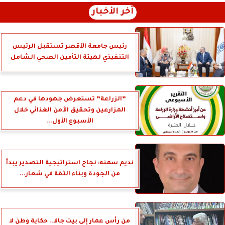
آخر الأخبار
رئيس جامعة الأقصر تستقبل الرئيس
التنفيذي لهيئة التأمين الصحي الشامل
”الزراعة” تستعرض جهودها في دعم
المزارعين وتحقيق الأمن الغذائي خلال
الأسبوع الأول...
نديم سمنه: نجاح استراتيجية التصدير يبدأ
من الجودة وبناء الثقة في شعار...
من رأس عمار إلى بيت جالا.. حكاية وطن لا