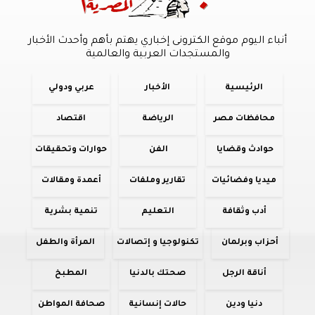
أنباء اليوم موقع الكترونى إخباري يهتم بأهم وأحدث الأخبار
والمستجدات العربية والعالمية
الرئيسية
الأخبار
عربي ودولي
محافظات مصر
الرياضة
اقتصاد
حوادث وقضايا
الفن
حوارات وتحقيقات
ميديا وفضائيات
تقارير وملفات
أعمدة ومقالات
أدب وثقافة
التعليم
تنمية بشرية
أحزاب وبرلمان
تكنولوجيا و إتصالات
المرأة والطفل
أناقة الرجل
صحتك بالدنيا
المطبخ
دنيا ودين
حالات إنسانية
صحافة المواطن