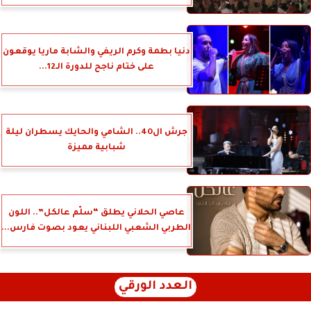
دنيا بطمة وكرم الريفي والشابة ماريا يوقعون
على ختام ناجح للدورة الـ12...
جرش ال40.. الشامي والحايك يسطران ليلة
شبابية مميزة
عاصي الحلاني يطلق “سلّم عالكل”.. اللون
الطربي الشعبي اللبناني يعود بصوت فارس...
العدد الورقي