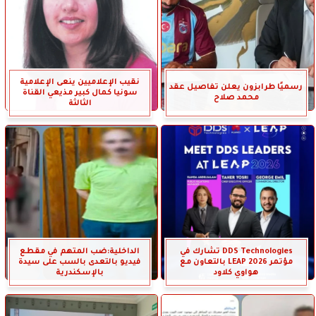
نقيب الإعلاميين ينعى الإعلامية
رسميًا طرابزون يعلن تفاصيل عقد
سونيا كمال كبير مذيعي القناة
محمد صلاح
الثالثة
DDS Technologies تشارك في
الداخلية:ضب المتهم في مقطع
مؤتمر LEAP 2026 بالتعاون مع
فيديو بالتعدى بالسب على سيدة
هواوي كلاود
بالإسكندرية