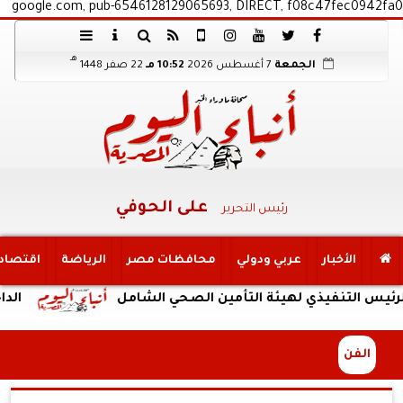
google.com, pub-6546128129065693, DIRECT, f08c47fec0942fa0
هـ
الجمعة
7 أغسطس 2026
10:52 مـ
22 صفر 1448
على الحوفي
رئيس التحرير
الأخبار
عربي ودولي
محافظات مصر
الرياضة
اقتصاد
نفيذي لهيئة التأمين الصحي الشامل
الداخلية: ض
الفن