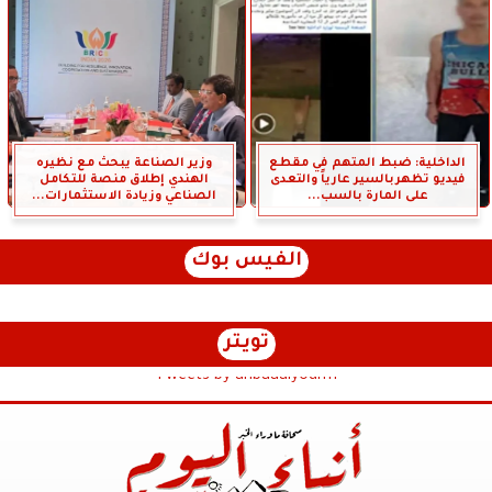
الداخلية: ضبط المتهم في مقطع
وزير الصناعة يبحث مع نظيره
فيديو تظهربالسير عارياً والتعدى
الهندي إطلاق منصة للتكامل
على المارة بالسب...
الصناعي وزيادة الاستثمارات...
الفيس بوك
تويتر
Tweets by anbaaalyoum1