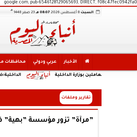
google.com, pub-6546128129065693, DIRECT, f08c47fec0942fa0
هـ
السبت
8 أغسطس 2026
08:07 مـ
23 صفر 1448
الأخبار
عربي ودولي
محافظات م
ن العاملين بوزارة الداخلية
الداخلية:ضبط المته
تقارير وملفات
”مرآة” تزور مؤسسة ”بهية” في