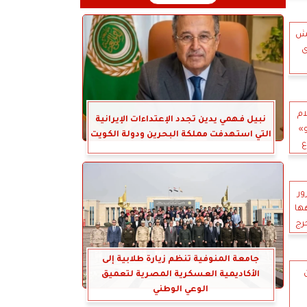
قش
ى
ام
نبيل فهمي يدين تجدد الإعتداءات الإيرانية
و»
التي استهدفت مملكة البحرين ودولة الكويت
ع
ور
ها
رج
جامعة المنوفية تنظم زيارة طلابية إلى
الأكاديمية العسكرية المصرية لتعميق
الوعي الوطني