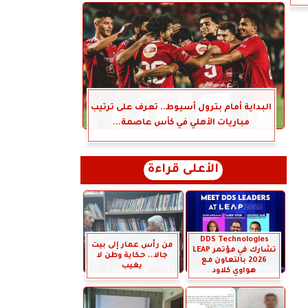
البداية أمام بترول أسيوط.. تعرف على ترتيب
مباريات الأهلي في كأس عاصمة...
الأعلى قراءة
DDS Technologies
من رأس عمار إلى بيت
تشارك في مؤتمر LEAP
جالا.. حكاية وطن لا
2026 بالتعاون مع
يغيب
هواوي كلاود