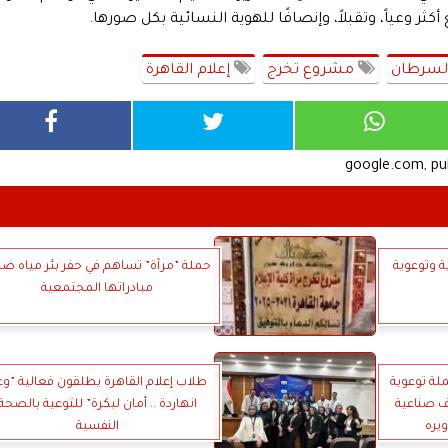
 وعياً، وتقبلاً، وإنصافًا للهوية النسائية بكل صورها.
السرطان
مشروع تخرج
إعلام القاهرة
google.com, p
ة وتوعوية
حملة ”مرآة” تساهم في حفر بئر مياه ض
مبادراتها المجتمعية
لة توعوية
طلاب إعلام القاهرة يطلقون فعالية ”و
اف صناعية
انهاردة .. أمان لبكرة” للتوعية بالصحة
ويره
النفسية