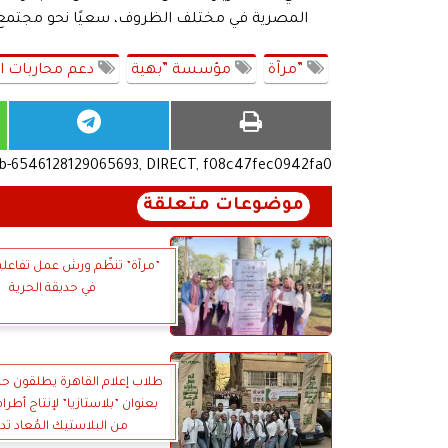
المصرية في مختلف الظروف، سعيًا نحو مجتمع أكثر
”مرآة
مؤسسة ”بهية
دعم محاربات 
ub-6546128129065693, DIRECT, f08c47fec0942fa0
موضوعات متعلقة
”مرآة” تنظّم ورش عمل تفاعلي
في حديقة الحرية
طلاب إعلام القاهرة يطلقون حم
بعنوان ”بلاستازيا” لإنتاج أطر
من البلاستيك المُعاد تد