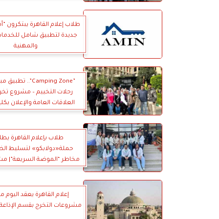
طلاب إعلام القاهرة يبتكرون ”أ
جديدة لتطبيق شامل للخدمات 
والمهنية
”Camping Zone”.. تط
رحلات التخييم – مشروع تخر
العلاقات العامة والإعلان بكلية
جامعة القاهرة
طلاب بإعلام القاهرة يط
حملة«دولابكو» لتسليط الض
مخاطر “الموضة السريعة”| مش
إعلام القاهرة يعقد اليوم 
مشروعات التخرج بقسم الإذاعة 