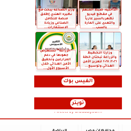
الداخلية: ضبط المتهم
وزير الصناعة يبحث مع
في مقطع فيديو
نظيره الهندي إطلاق
تظهربالسير عارياً
منصة للتكامل
والتعدى على المارة
الصناعي وزيادة
بالسب...
الاستثمارات...
”الزراعة” تستعرض
وزارتا التخطيط
جهودها في دعم
والزراعة تبحثان خطة
المزارعين وتحقيق
٢٠٢٦/ ٢٠٢٧ لتعزيز الأمن
الأمن الغذائي خلال
الغذائي وتوسيع...
الأسبوع الأول...
الفيس بوك
تويتر
Tweets by anbaaalyoum1