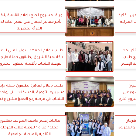
مين”: فكرة
”مِرآة” مشروع تخرج بإعلام القاهرة ينا
المنزلية
تأثير معايير الجمال على تقدير الذات لد
المرأة المصرية
بيق مبتكر لحجز
طلاب بإعلام المعهد الدولي العالي للإعل
ج طلاب
بأكاديمية الشروق يطلقون حملة «تيج
 الإعلام
لتوعية الشباب بأهمية التطوع| مشرو
تخرج
لقون
طلاب بإعلام القاهرة يطلقون حملة «إير
وء على
عشرين» للتوعية بالمشكلات التي يواجه
روع تخرج
الشباب في مرحلة ربع العمر| مشروع تخ
مهرجان
طالبات إعلام جامعة المنوفية يطلقون
والتلفزيون
حملة ” منارة ” لتوعية طلاب المرحلة
الثانوية بالمرحلة الجامعية