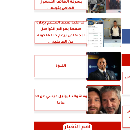
بسرقة الهاتف المحمول
الخاص بنجله...
الداخلية:ضبط المتهم بإدارة
صفحة بمواقع التواصل
الإجتماعى يزعم خلالها كونه
من العاملين...
النبؤة
من
وفاة والد ليونيل ميسي عن 68
عاما
عي
أهم الأخبار