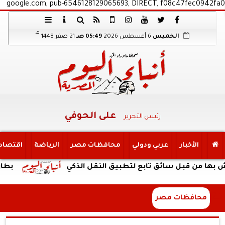
google.com, pub-6546128129065693, DIRECT, f08c47fec0942fa0
هـ
الخميس
6 أغسطس 2026
05:49 صـ
21 صفر 1448
على الحوفي
رئيس التحرير
الأخبار
عربي ودولي
محافظات مصر
الرياضة
اقتصاد
قبل سائق تابع لتطبيق النقل الذكي
بطارية ضخمة وتصميم
محافظات مصر