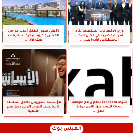
وزير الاتصالات: نستهدف بناء
الأهلي صبور تطلق أحدث مراحل
قدرات مصرية في مجال الذكاء
المشروع ”يود البحر” بشاليهات
الاصطناعي قادرة على...
صف اول...
شركة Exabeam تتعاون مع Google
مؤسسة ساويرس تطلق سلسلة
Cloud لتزويد فرق الأمن برؤية
الأسانسير لتعزيز الوعي بمفاهيم
أعمق...
التنمية
الفيس بوك