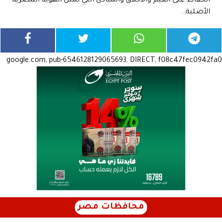
الحفاظ على القيم والأخلاق والمبادئ التي تمثل الهوية المصرية
الأصلية .
google.com, pub-6546128129065693, DIRECT, f08c47fec0942fa0
محافظات مصر