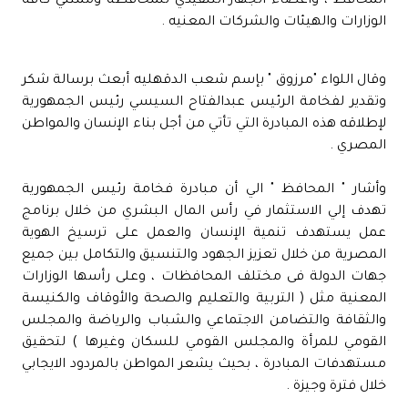
المحافظ ، وأعضاء الجهاز التنفيذي للمحافظة وممثلي كافة
الوزارات والهيئات والشركات المعنيه .
وقال اللواء "مرزوق " بإسم شعب الدقهليه أبعث برسالة شكر
وتقدير لفخامة الرئيس عبدالفتاح السيسي رئيس الجمهورية
لإطلاقه هذه المبادرة التي تأتي من أجل بناء الإنسان والمواطن
المصري .
وأشار " المحافظ " الي أن مبادرة فخامة رئيس الجمهورية
تهدف إلي الاستثمار في رأس المال البشري من خلال برنامج
عمل يستهدف تنمية الإنسان والعمل على ترسيخ الهوية
المصرية من خلال تعزيز الجهود والتنسيق والتكامل بين جميع
جهات الدولة فى مختلف المحافظات ، وعلى رأسها الوزارات
المعنية مثل ( التربية والتعليم والصحة والأوقاف والكنيسة
والثقافة والتضامن الاجتماعي والشباب والرياضة والمجلس
القومي للمرأة والمجلس القومي للسكان وغيرها ) لتحقيق
مستهدفات المبادرة ، بحيث يشعر المواطن بالمردود الايجابي
خلال فترة وجيزة .