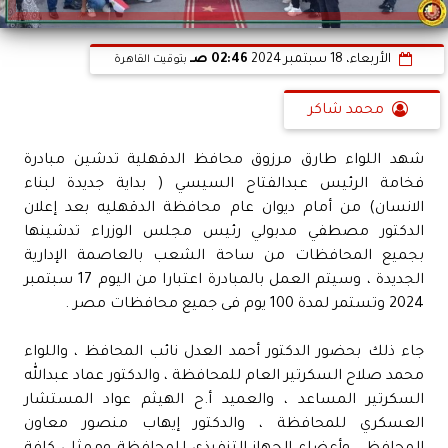
الأربعاء، 18 سبتمبر 2024
02:46 صـ
بتوقيت القاهرة
محمد شاكر
شهد اللواء طارق مرزوق محافظ الدقهلية تدشين مبادرة
فخامة الرئيس عبدالفتاح السيسي ( بداية جديدة لبناء
الانسان) من أمام ديوان عام محافظة الدقهليه بعد إعلان
الدكتور مصطفي مدبولي رئيس مجلس الوزراء تدشينها
بجميع المحافظات من ساحة الشعب بالعاصمة الإدارية
الجديدة ، وسيتم العمل بالمبادرة اعتبارا من اليوم 17 سبتمبر
2024 وتستمر لمدة 100 يوم فى جميع محافظات مصر .
جاء ذلك بحضور الدكتور أحمد العدل نائب المحافظ ، واللواء
محمد صلاح السكرتير العام للمحافظة ، والدكتور عماد عبدالله
السكرتير المساعد ، والعميد أ.ح الهيثم عواد المستشار
العسكري للمحافظة ، والدكتور إيهاب منصور معاون