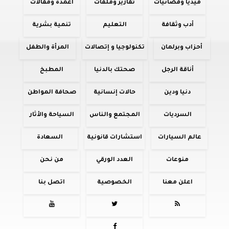
ميديا وفضائيات
تقارير وملفات
أعمدة ومقالات
أدب وثقافة
التعليم
تنمية بشرية
أحزاب وبرلمان
تكنولوجيا و إتصالات
المرأة والطفل
أناقة الرجل
صحتك بالدنيا
المطبخ
دنيا ودين
حالات إنسانية
صحافة المواطن
السرديات
المجتمع والناس
السياحة والأثار
عالم السيارات
استشارات قانونية
السعادة
منوعات
العدد الورقي
من نحن
اعلن معنا
الخصوصية
اتصل بنا



