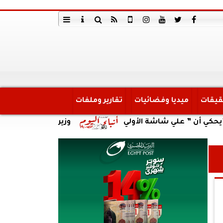
قيقات
ميديا وفضائيات
تقارير وملفات
” علي شاشة الأولي
وزير العمل يتابع حادث انقلاب س