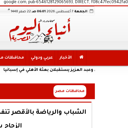
google.com, pub-6546128129065693, DIRECT, f08c47fec0942fa0
هـ
الجمعة
7 أغسطس 2026
06:01 صـ
22 صفر 1448
الأخبار
عربي ودولي
محافظات م
عدلي وعبد العزيز يستقبلان بعثة الأهلي في إسبانيا
محافظات مصر
الشباب والرياضة بالأقصر تنفذ
الزجاج 