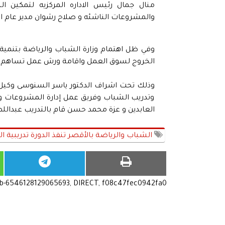
منال جمال رئيس الاداره المركزيه لتمكين الش
والمشروعات الناشئه و صلاح رشوان مدير عام ا
وفي ظل اهتمام وزارة الشباب والرياضة بتنمية
الخروج لسوق العمل واقامة ورش عمل تساهم في ر
وذلك تحت اشراف الدكتور ياسر السنوسى وكيل ا
وتدريب الشباب وفريق عمل إدارة المشروعات و
العابدين و عزة محمد حسن قام بالتدريب عبدالل
الشباب والرياضة بالأقصر تنفذ الدورة تدريبية
ub-6546128129065693, DIRECT, f08c47fec0942fa0