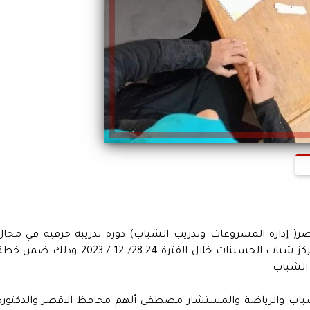
ر( إدارة المشروعات وتدريب الشباب) دورة تدريبة حرفية في مجال
الرسم على الزجاج تحت شعار "علمنى حرفة "بمركز شباب الحسينات خلال الفترة 24-28/ 12 / 2023 وذلك ضمن
شباب والرياضة والمستشار مصطفى ألهم محافظ الاقصر والدكتورة