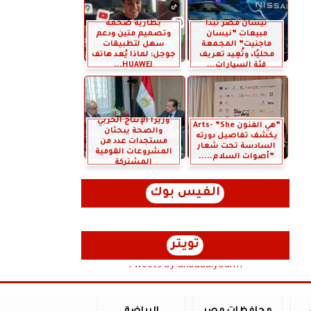
نيسان مصر تبدأ
بطارية ضخمة
مبيعات ”نيسان
وتصميم متين ودعم
ماجنيت” المجمعة
سهل لتطبيقات
محليًا، وتُعِيد تعريف
جوجل: لماذا يُعد هاتف
فئة السيارات...
HUAWEI...
وزيرا الإنتاج الحربي
”هي الفنون Arts- ”She
والصحة يبحثان
يكشف تفاصيل دورته
مستجدات عدد من
السادسة تحت شعار
المشروعات القومية
”أصوات السلام.....
المشتركة
الفيس بوك
تويتر
Tweets by anbaaalyoum1