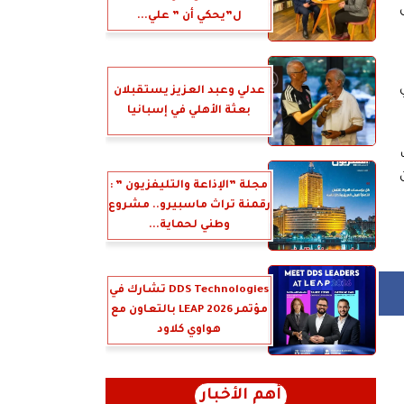
ل”يحكي أن ” علي...
عدلي وعبد العزيز يستقبلان
بعثة الأهلي في إسبانيا
مجلة ”الإذاعة والتليفزيون ” :
رقمنة تراث ماسبيرو.. مشروع
وطني لحماية...
DDS Technologies تشارك في
مؤتمر LEAP 2026 بالتعاون مع
هواوي كلاود
أهم الأخبار