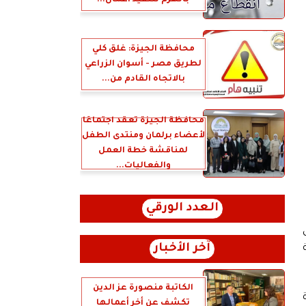
بالهرم لتنفيذ أعمال...
محافظة الجيزة: غلق كلي
لطريق مصر - أسوان الزراعي
بالاتجاه القادم من...
محافظة الجيزة تعقد اجتماعًا
لأعضاء برلمان ومنتدى الطفل
لمناقشة خطة العمل
والفعاليات...
العدد الورقي
آخر الأخبار
 خطة
الكاتبة منصورة عز الدين
تكشف عن أخر أعمالها