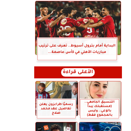
البداية أمام بترول أسيوط.. تعرف على ترتيب
مباريات الأهلي في كأس عاصمة...
الأعلى قراءة
التنسيق الجامعي..
رسميًا طرابزون يعلن
(مستقبلك يبدأ
تفاصيل عقد محمد
بالوعي.. وليس
صلاح
بالمجموع فقط)