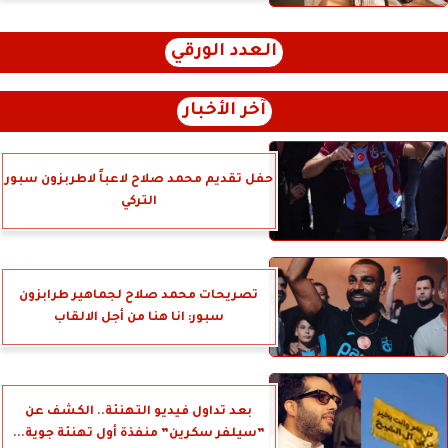
العدد الورقي
آخر الأخبار
حفل تقديم محمد صلاح لاعباً لاطربزون سبور
التركي
تصريحات محمد صلاح لجماهير طرابزون
سبور: انا هنا من أجل الالقاب
بعد تداول فيديو التهنئة.. الكشف عن
”سيلفر سكرين” منفذة أول تهنئة جوية...