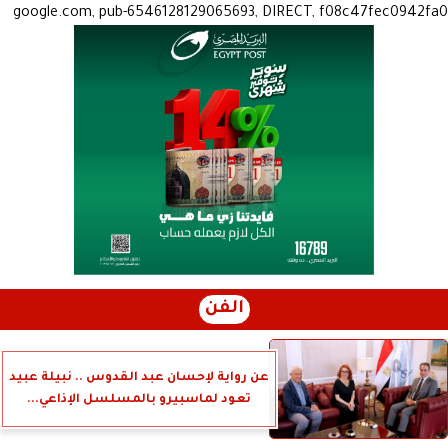
google.com, pub-6546128129065693, DIRECT, f08c47fec0942fa0
الفن
عن رواية لإحسان عبد القدوس .. نبيلة عبيد
تعود لماسبيرو بالمسلسل الإذاعي...