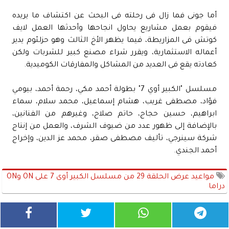
أما جونى فما زال فى رحلته فى البحث عن اكتشاف ما يريده
فيقوم بعمل مشاريع يحاول انجاحها وأحدثها العمل لايف
كوتش فى المزاريطة، فيما يظهر الأخ الثالث وهو حزلئوم يدير
أعماله الاستثمارية، ويقرر شراء مصنع كبير للشربات ولكن
كعادته يقع فى العديد من المشاكل والمفارقات الكوميدية.
مسلسل "الكبير أوي 7" بطولة أحمد مكي، رحمة أحمد، بيومي
فؤاد، مصطفى غريب، هشام إسماعيل، محمد سلام، سماء
ابراهيم، حسين حجاج، حاتم صلاح، وغيرهم من الفنانين،
بالإضافة إلى ظهور عدد من ضيوف الشرف، والعمل من إنتاج
شركة سينرجي، تأليف مصطفى صقر، محمد عز الدين، وإخراج
أحمد الجندي.
مواعيد عرض الحلقة 29 من مسلسل الكبير أوى 7 على ON وON
دراما