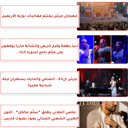
مهرجان جرش يختتم فعاليات دورته الأربعين
دنيا بطمة وكرم الريفي والشابة ماريا يوقعون
على ختام ناجح للدورة الـ12...
جرش ال40.. الشامي والحايك يسطران ليلة
شبابية مميزة
عاصي الحلاني يطلق “سلّم عالكل”.. اللون
الطربي الشعبي اللبناني يعود بصوت فارس...