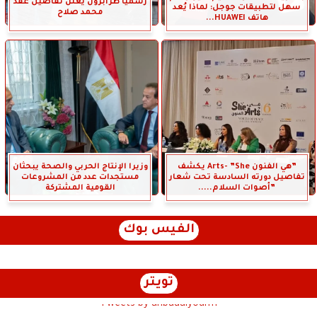
رسميًا طرابزون يعلن تفاصيل عقد
سهل لتطبيقات جوجل: لماذا يُعد
محمد صلاح
هاتف HUAWEI...
”هي الفنون Arts- ”She يكشف
وزيرا الإنتاج الحربي والصحة يبحثان
تفاصيل دورته السادسة تحت شعار
مستجدات عدد من المشروعات
”أصوات السلام.....
القومية المشتركة
الفيس بوك
تويتر
Tweets by anbaaalyoum1