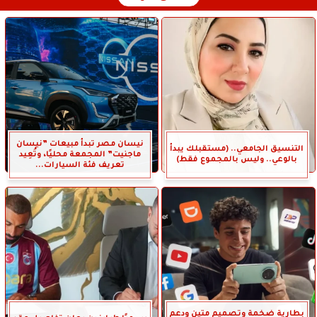
نيسان مصر تبدأ مبيعات ”نيسان
التنسيق الجامعي.. (مستقبلك يبدأ
ماجنيت” المجمعة محليًا، وتُعِيد
بالوعي.. وليس بالمجموع فقط)
تعريف فئة السيارات...
بطارية ضخمة وتصميم متين ودعم