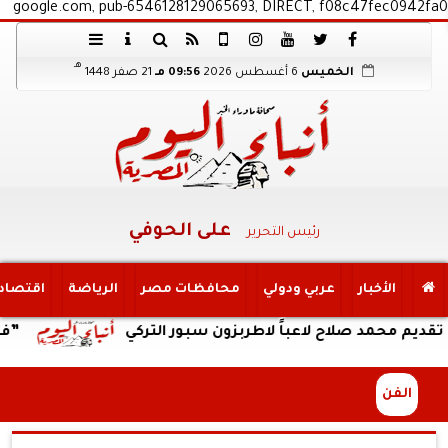
google.com, pub-6546128129065693, DIRECT, f08c47fec0942fa0
هـ
الخميس
6 أغسطس 2026
09:56 مـ
21 صفر 1448
على الحوفي
رئيس التحرير
الأخبار
عربي ودولي
محافظات مصر
الرياضة
اقتصاد
د صلاح لاعباً لاطربزون سبور التركي
”فيفا” يهنئ 
الفن