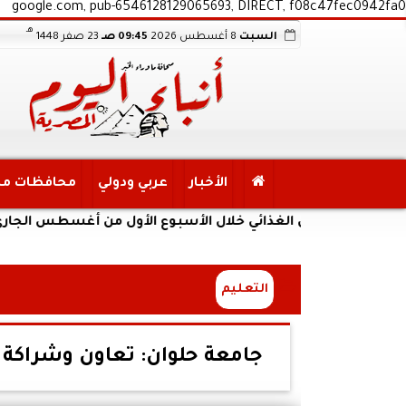
google.com, pub-6546128129065693, DIRECT, f08c47fec0942fa0
هـ
السبت
8 أغسطس 2026
09:45 صـ
23 صفر 1448
الأخبار
عربي ودولي
محافظات م
 الأمن الغذائي خلال الأسبوع الأول من أغسطس الجاري
التعليم
جامعة حلوان: تعاون وشراكة ب