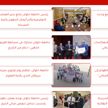
ع وحده
رئيس جامعة حلوان يتابع سير العملية
التعليمية وآخر أعمال التطوير بكلية
الصيدلة
لانعكاسات
جامعة حلوان تشارك فى مسابقة الفرع
ناخي
الذهبي ١٠٠ عام من التاريخ
كهولم إلى
جامعة حلوان: تنظيم يوم توعوي بمر
مناخي”
سرطان الثدي بكلية العلوم
تدريبية
رئيس جامعة حلوان يوجه بعمل تطوير
لنهائية
وتحديث شامل لبعض مباني الحرم