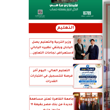
التعليم
وزير التربية والتعليم يصل
اليابان ويلتقي نظيره الياباني
لاستعراض نجاحات التعاون...
التعليم العالي : اليوم آخر
فرصة للتسجيل في اختبارات
القدرات
جامعة القاهرة تعلن مساهمة
جديدة من بنك مصر بقيمة 11