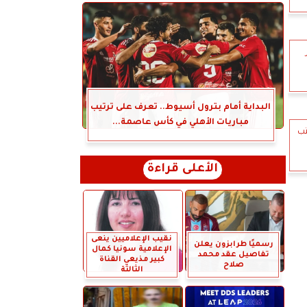
البداية أمام بترول أسيوط.. تعرف على ترتيب
مباريات الأهلي في كأس عاصمة...
تب
الأعلى قراءة
نقيب الإعلاميين ينعى
رسميًا طرابزون يعلن
الإعلامية سونيا كمال
تفاصيل عقد محمد
كبير مذيعي القناة
صلاح
الثالثة