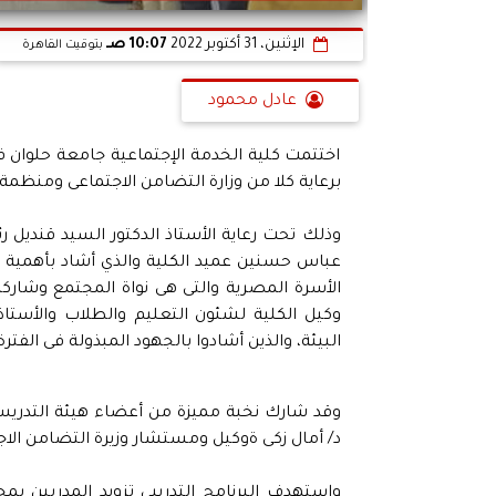
الإثنين، 31 أكتوبر 2022
10:07 صـ
بتوقيت القاهرة
عادل محمود
اختتمت كلية الخدمة الإجتماعية جامعة حلوان فاع
برعاية كلا من وزارة التضامن الاجتماعى ومنظمة
وذلك تحت رعاية الأستاذ الدكتور السيد قنديل ر
عباس حسنين عميد الكلية والذي أشاد بأهمية ال
الأسرة المصرية والتى هى نواة المجتمع وشاركه 
وكيل الكلية لشئون التعليم والطلاب والأستا
البيئة، والذين أشادوا بالجهود المبذولة فى الفتر
وقد شارك نخبة مميزة من أعضاء هيئة التدريس وا
د/ أمال زكى ةوكيل ومستشار وزيرة التضامن الاج
واستهدف البرنامج التدريبى تزويد المدربين ب