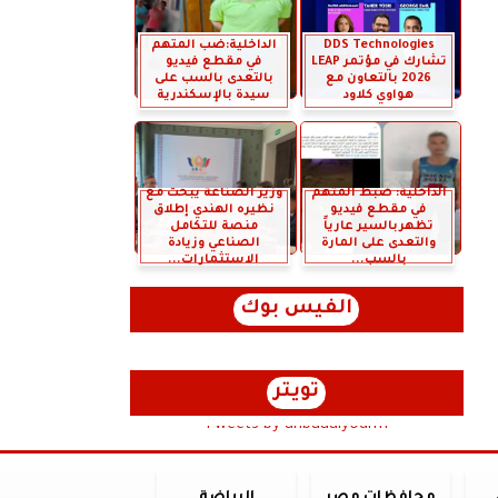
DDS Technologies
الداخلية:ضب المتهم
تشارك في مؤتمر LEAP
في مقطع فيديو
2026 بالتعاون مع
بالتعدى بالسب على
هواوي كلاود
سيدة بالإسكندرية
الداخلية: ضبط المتهم
وزير الصناعة يبحث مع
في مقطع فيديو
نظيره الهندي إطلاق
تظهربالسير عارياً
منصة للتكامل
والتعدى على المارة
الصناعي وزيادة
بالسب...
الاستثمارات...
الفيس بوك
تويتر
Tweets by anbaaalyoum1