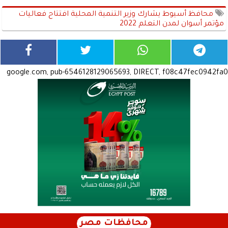
محافظ أسيوط يشارك وزير التنمية المحلية افتتاح فعاليات
مؤتمر أسوان لمدن التعلم 2022
google.com, pub-6546128129065693, DIRECT, f08c47fec0942fa0
محافظات مصر