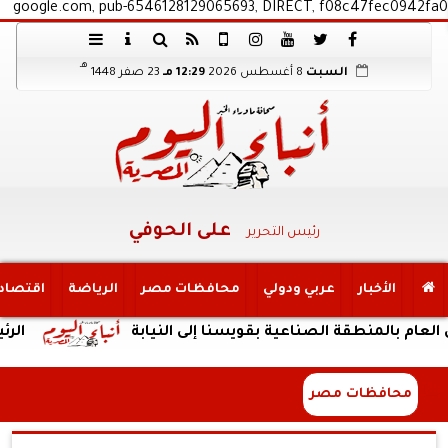
google.com, pub-6546128129065693, DIRECT, f08c47fec0942fa0
هـ
السبت
8 أغسطس 2026
12:29 مـ
23 صفر 1448
على الحوفي
رئيس التحرير
الأخبار
عربي ودولي
محافظات مصر
الرياضة
اقتصاد
نطقة الصناعية بقويسنا إلى النيابة
الرئيس التنف
محافظات مصر