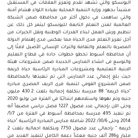
اليونسكو والتي تشهد تقدم وتعزيز العلاقات في المستقبل
مشيداً بجهود وزارة التنمية المحلية بقيادة اللواء هشام آمنة
والتي ساهمت في دخول أكثر من محافظة ضمن الشبكة
العالمية لمدن التعلم التابعة لليونسكو ليثمر كل ذلك عن
تنظيم ورش العمل لبناء القدرات الوطنية ونقل الخبرات من
أجل تعزيز التعلم مدى الحياة مما يعكس مدى إهتمام الدولة
المصرية بالتعلم والثقافة والتراث الإنساني الأصيل لافتًا إلى
أن محافظة أسيوط تخطو خطوات جادة في قطاع التعليم
والتوسع فى انشاء المدارس الجديدة ضمن مشروعات هيئة
الابنية التعليمية ومشروعات المبادرة الرئاسية حياة كريمة
حيث بلغ إجمالي عدد المدارس التي تم تنفيذها بالمحافظة
ضمن المشروع القومي لتنمية قرى الريف المصري مبادرة
"حياة كريمة" 88 مدرسة بتكلفة إجمالية بلغت 430.2 مليون
جنيه وتم نهوها واستلامهم ابتدائيًا في الفترة من يوليو 2020
وحتى الآن بإجمالي عدد فصول 1227 فصل دراسي مضيفاً أنه
تم تنفيذ 495 مدرسة بمحافظة أسيوط في الفترة من 1/7/
2014 وحتى 30/6/ 2022 شاملة مدارس المبادرة الرئاسية "حياة
كريمة " بإجمالي عدد فصول 7750 وبتكلفة اجمالية بلغت 2
مليار و286 ألف جنيه معلناً دعمه الكامل لتنفيذ العديد من