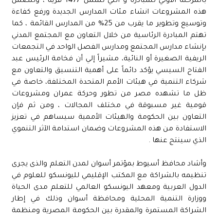
بالمرحلة الأولي للمبادرة و التي تشمل 1477 قرية ، وتتضمن
هذه المشروعات انشاء مئات المدارس الجديدة ورفع كفاءة
وتوسيع وتطوير ما يقرب من 25% من المدارس القائمة ، كما
تهتم المبادرة الرئاسية من خلال التعاون مع المجتمع المدني
بإنشاء مدارس المجتمع ومدارس الفصل الواحد في التجمعات
الريفية الصغيرة أو النائية، مشيراً إلي أن فخامة الرئيس عبد
الفتاح السيسي يؤكد دائماً على أهمية التنسيق والتعاون مع
شركاء التنمية في هيئات الأمم المتحدة المختلفة، خاصة في
ظل ما تشهده مصر من تطور وحركة عمران ومشروعات
قومية غير مسبوقة في مختلف المجالات ، ومن ثم فإن
التعاون بين الحكومة والهيئات الأممية سيساهم في تعزيز
الاستفادة من هذه المشروعات وضمان استدامة الآثر التنموي
الذي سينتج عنها .
وأشاد محافظ أسيوط بمؤتمر أسوان لمدن التعلم والذى يجرى
تنظيمه بالشراكة مع المكتب الإقليمي لليونسكو للعلوم في
الدول العربية ومعهد اليونسكو العالمي للتعلم مدى الحياة
ووزارة التنمية المحلية ومحافظة أسوان وذلك في إطار
الشراكة المستمرة والمقدرة بين الحكومة المصرية ومنظمة