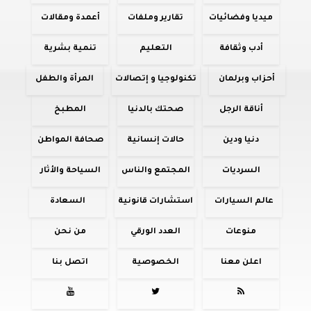
ميديا وفضائيات
تقارير وملفات
أعمدة ومقالات
أدب وثقافة
التعليم
تنمية بشرية
أحزاب وبرلمان
تكنولوجيا و إتصالات
المرأة والطفل
أناقة الرجل
صحتك بالدنيا
المطبخ
دنيا ودين
حالات إنسانية
صحافة المواطن
السرديات
المجتمع والناس
السياحة والأثار
عالم السيارات
استشارات قانونية
السعادة
منوعات
العدد الورقي
من نحن
اعلن معنا
الخصوصية
اتصل بنا


