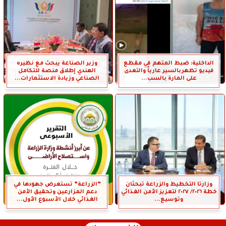
الداخلية: ضبط المتهم في مقطع
وزير الصناعة يبحث مع نظيره
فيديو تظهربالسير عارياً والتعدى
الهندي إطلاق منصة للتكامل
على المارة بالسب...
الصناعي وزيادة الاستثمارات...
وزارتا التخطيط والزراعة تبحثان
”الزراعة” تستعرض جهودها في
خطة ٢٠٢٦/ ٢٠٢٧ لتعزيز الأمن الغذائي
دعم المزارعين وتحقيق الأمن
وتوسيع...
الغذائي خلال الأسبوع الأول...