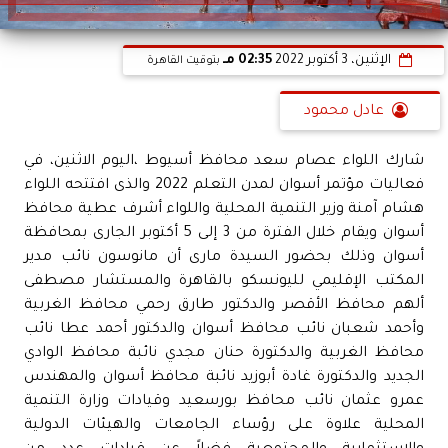
الإثنين، 3 أكتوبر 2022
02:35 مـ
بتوقيت القاهرة
عادل محمود
شارك اللواء عصام سعد محافظ أسيوط ،اليوم الاثنين، في
فعاليات مؤتمر أسوان لمدن التعلم 2022 والذى افتتحه اللواء
هشام آمنة وزير التنمية المحلية واللواء أشرف عطية محافظ
أسوان ويقام خلال الفترة من 3 إلى 5 أكتوبر الجارى بمحافظة
أسوان وذلك بحضور السيدة مارى أن مانوسون نائب مدير
المكتب الإقليمي لليونسكو بالقاهرة والمستشار مصطفى
ألهم محافظ الأقصر والدكتور طارق رحمي محافظ الغربية
وأحمد شعبان نائب محافظ أسوان والدكتور أحمد عطا نائب
محافظ الغربية والدكتورة حنان مجدي نائبة محافظ الوادي
الجديد والدكتورة غادة أبوزيد نائبة محافظ أسوان والمهندس
عمرو عثمان نائب محافظ بورسعيد وقيادات وزارة التنمية
المحلية علاوة على رؤساء الجامعات والهيئات الدولية