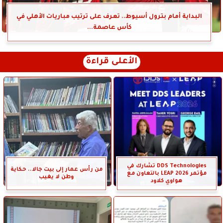
البداية أمام بترول أسيوط.. تعرف على ترتيب مباريات الأهلي في
كأس عاصمة...
الأعلى قراءة
DDS Technologies تشارك في
من رأس عمار إلى بيت جالا.. حكاية
مؤتمر LEAP 2026 بالتعاون مع
وطن لا يغيب
هواوي كلاود