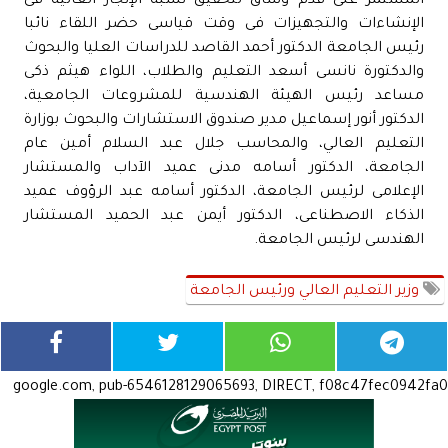
المستمر على قدم وساق لتحقيق نسبة الإنجاز العالية فى
الإنشاءات والتجهيزات فى وقت قياسى حضر اللقاء نائبا
رئيس الجامعة الدكتور أحمد القاصد للدراسات العليا والبحوث
والدكتورة نانسى أسعد التعليم والطلاب، اللواء هيثم ذكى
مساعد رئيس الهيئة الهندسية للمشروعات الجامعية،
الدكتور أنور إسماعيل مدير صندوق الاستشارات والبحوث بوزارة
التعليم العالي، والمحاسب جلال عبد السلام أمين عام
الجامعة، الدكتور أسامه مدنى عميد الآداب والمستشار
الإعلامى لرئيس الجامعة، الدكتور أسامه عبد الرؤوف عميد
الذكاء الاصطناعى، الدكتور أيمن عبد الحميد المستشار
الهندسى لرئيس الجامعة.
وزير التعليم العالي ورئيس الجامعة
google.com, pub-6546128129065693, DIRECT, f08c47fec0942fa0