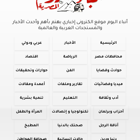
أنباء اليوم موقع الكترونى إخباري يهتم بأهم وأحدث الأخبار
والمستجدات العربية والعالمية
الرئيسية
الأخبار
عربي ودولي
محافظات مصر
الرياضة
اقتصاد
حوادث وقضايا
الفن
حوارات وتحقيقات
ميديا وفضائيات
تقارير وملفات
أعمدة ومقالات
أدب وثقافة
التعليم
تنمية بشرية
أحزاب وبرلمان
تكنولوجيا و إتصالات
المرأة والطفل
أناقة الرجل
صحتك بالدنيا
المطبخ
دنيا ودين
حالات إنسانية
صحافة المواطن