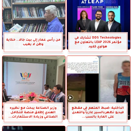
DDS Technologies تشارك في
من رأس عمار إلى بيت جالا.. حكاية
مؤتمر LEAP 2026 بالتعاون مع
وطن لا يغيب
هواوي كلاود
الداخلية: ضبط المتهم في مقطع
وزير الصناعة يبحث مع نظيره
فيديو تظهربالسير عارياً والتعدى
الهندي إطلاق منصة للتكامل
على المارة بالسب...
الصناعي وزيادة الاستثمارات...