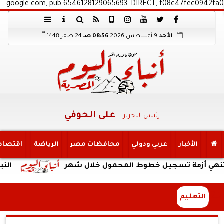
google.com, pub-6546128129065693, DIRECT, f08c47fec0942fa0
هـ
الأحد
9 أغسطس 2026
08:56 صـ
24 صفر 1448
على الحوفي
رئيس التحرير
الأخبار
عربي ودولي
محافظات مصر
الرياضة
اقتصاد
زمة تسجيل خطوط المحمول خلال شهر
النبؤة
التعليم