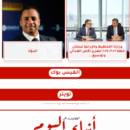
وزارتا التخطيط والزراعة تبحثان
خطة ٢٠٢٦/ ٢٠٢٧ لتعزيز الأمن الغذائي
النبؤة
وتوسيع...
الفيس بوك
تويتر
Tweets by anbaaalyoum1