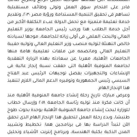
المستحدثة التى تقدمها لمواكبة الجيل الرابع وتخريج طالب
قادر على اقتحام سوق العمل وتولى وظائف مستقبلية
تساهم فى تحقيق التنمية المستدامة ورؤية مصر ٢٠٣٠، وتقديم
خدمة تعليمة متميزة مع تحمل الدولة عبء التكلفة الأكبر من
أجل خدمة الطلاب هذا ورحب رئيس الجامعة بوزير التعليم
العالي والبحث العلمي فى أولى زياته للجامعة، موجها لسيادته
خالص التهنئة لتوليه منصب وزير التعليم العالي وتوليه حقيبة
التعليم العالي وماتضمه من ملفات تعليمية هامة منها
الجامعات الأهلية، معربا عن سعادته بهذه الزيارة التفقدية
لجامعة المنوفية الأهلية التى حققت نسبة إنجاز عالية فى
الإنشاءات والتجهيزات بفضل توجيهات الرئيس عبد الفتاح
السيسي رئيس الجمهورية وتوفيره الدعم المالى اللازم لتنفيذ
هذا الإنجاز الهام.
وعرض مبارك تاريخ رحلة إنشاء جامعة المنوفية الأهلية منذ
أن كانت فكرة منذ توليه رئاسة الجامعة ٢٠١٨ وإرسال خطاب
للوزارة لبحث إنشاء جامعة المنوفية الأهلية بوحدة بحوث طوخ
طنبشا، وبدء رحلة العمل لتحقيق هذا الإنجاز الهام الذى تحقق
الآن لتبدأ الدراسة بها فى برنامجين هما: تخطيط وتشييد
المدن الذكية بكلية الهندسة، وبرنامج إنترنت الأشياء وتحليل