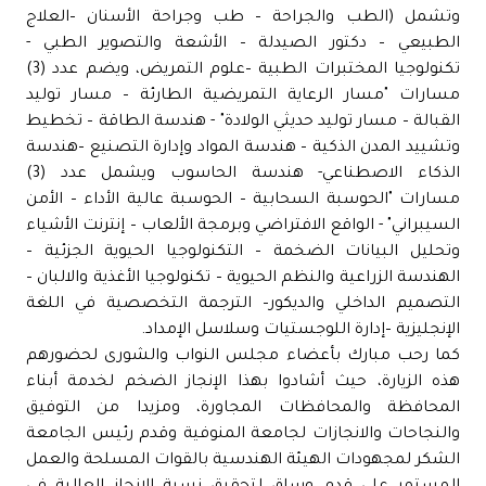
وتشمل (الطب والجراحة – طب وجراحة الأسنان –العلاج
الطبيعي – دكتور الصيدلة – الأشعة والتصوير الطبي -
تكنولوجيا المختبرات الطبية –علوم التمريض، ويضم عدد (3)
مسارات "مسار الرعاية التمريضية الطارئة – مسار توليد
القبالة – مسار توليد حديثي الولادة" - هندسة الطاقة – تخطيط
وتشييد المدن الذكية – هندسة المواد وإدارة التصنيع –هندسة
الذكاء الاصطناعي- هندسة الحاسوب ويشمل عدد (3)
مسارات "الحوسبة السحابية – الحوسبة عالية الأداء – الأمن
السيبراني" - الواقع الافتراضي وبرمجة الألعاب – إنترنت الأشياء
وتحليل البيانات الضخمة – التكنولوجيا الحيوية الجزئية –
الهندسة الزراعية والنظم الحيوية – تكنولوجيا الأغذية والالبان –
التصميم الداخلي والديكور– الترجمة التخصصية في اللغة
الإنجليزية –إدارة اللوجستيات وسلاسل الإمداد.
كما رحب مبارك بأعضاء مجلس النواب والشورى لحضورهم
هذه الزيارة، حيث أشادوا بهذا الإنجاز الضخم لخدمة أبناء
المحافظة والمحافظات المجاورة، ومزيدا من التوفيق
والنجاحات والانجازات لجامعة المنوفية وقدم رئيس الجامعة
الشكر لمجهودات الهيئة الهندسية بالقوات المسلحة والعمل