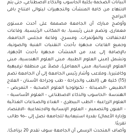
البيانات الضخمة بكلية الحاسوب والذكاء الاصطناعي، حتى يتم
الانتهاء من كافة المنشآت والتجهيزات ليتوالى افتتاح باقى
البرامج.
وأوضح مبارك أن الجامعة مصممة على أحدث مستوى
معمارى، وتضم مبنى رئيسيا، به المكاتب الرئيسية، وقاعات
للاحتفالات والمؤتمرات، ومسرح، وقاعة مجلس الجامعة،
وجميع القاعات مجهزة بأحدث التقنيات الفنية والصوتية،
بالإضافة إلى عدد من المنشآت مجهزة بأحدث الأجهزة،
وتشمل (مبنى العلوم الطبية، مبنى العلوم الهندسية، مبنى
العلوم الإنسانية، مبنى المعامل)، فضلاً عن منطقة ترفيهية
وكافتيريا، وملاعب وأشار رئيس الجامعة إلى أن الجامعة تضم
(15) كلية هى (الطب والجراحة - طب وجراحة الأسنان - العلاج
الطبيعي –الصيدلة – تكنولوجيا العلوم الصحية – التمريض –
الهندسة –الحاسوب والذكاء الاصطناعي – العلوم الأساسية –
العلوم الزراعية – الطب البيطري – الغذاء والصناعات الغذائية
– الفنون والتصميم – العلوم الإنسانية والاجتماعية –الاقتصاد
وإدارة الأعمال) بقدرة استيعابية للجامعة تصل إلى ٩٥٠٠ طالب
تقريبًا.
وأضاف المتحدث الرسمى أن الجامعة سوف تقدم 20 برنامجًا،