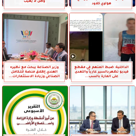
وطن لا يغيب
هواوي كلاود
الداخلية: ضبط المتهم في مقطع
وزير الصناعة يبحث مع نظيره
فيديو تظهربالسير عارياً والتعدى
الهندي إطلاق منصة للتكامل
على المارة بالسب...
الصناعي وزيادة الاستثمارات...