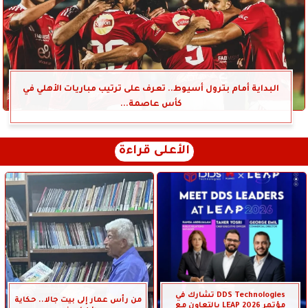
البداية أمام بترول أسيوط.. تعرف على ترتيب مباريات الأهلي في
كأس عاصمة...
الأعلى قراءة
DDS Technologies تشارك في
من رأس عمار إلى بيت جالا.. حكاية
مؤتمر LEAP 2026 بالتعاون مع