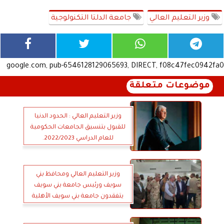
وزير التعليم العالي
جامعة الدلتا التكنولوجية
google.com, pub-6546128129065693, DIRECT, f08c47fec0942fa0
موضوعات متعلقة
وزير التعليم العالي : الحدود الدنيا
للقبول بتنسيق الجامعات الحكومية
للعام الدراسي 2022/2023.
وزير التعليم العالي ومحافظ بني
سويف ورئيس جامعة بني سويف
يتفقدون جامعة بني سويف الأهلية