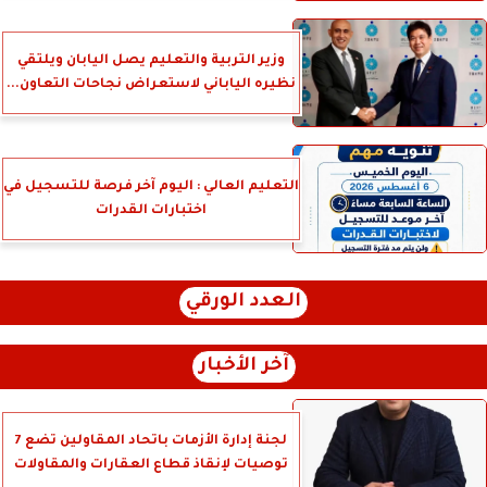
وزير التربية والتعليم يصل اليابان ويلتقي
نظيره الياباني لاستعراض نجاحات التعاون...
التعليم العالي : اليوم آخر فرصة للتسجيل في
اختبارات القدرات
العدد الورقي
آخر الأخبار
لجنة إدارة الأزمات باتحاد المقاولين تضع 7
توصيات لإنقاذ قطاع العقارات والمقاولات