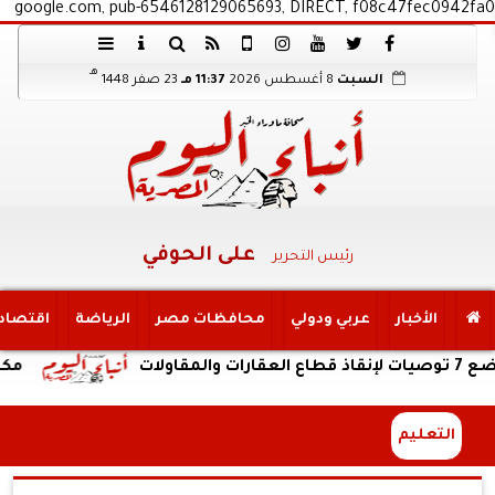
google.com, pub-6546128129065693, DIRECT, f08c47fec0942fa0
هـ
السبت
8 أغسطس 2026
11:37 مـ
23 صفر 1448
على الحوفي
رئيس التحرير
الأخبار
عربي ودولي
محافظات مصر
الرياضة
اقتصاد
مكتب التنسيق:
التعليم