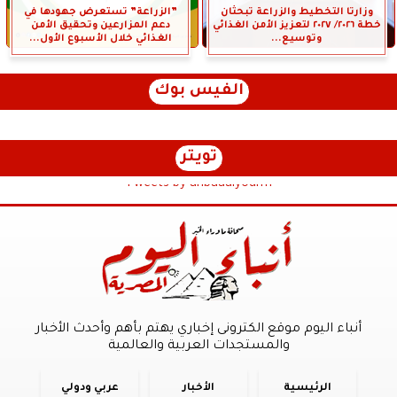
وزارتا التخطيط والزراعة تبحثان
”الزراعة” تستعرض جهودها في
خطة ٢٠٢٦/ ٢٠٢٧ لتعزيز الأمن الغذائي
دعم المزارعين وتحقيق الأمن
وتوسيع...
الغذائي خلال الأسبوع الأول...
الفيس بوك
تويتر
Tweets by anbaaalyoum1
أنباء اليوم موقع الكترونى إخباري يهتم بأهم وأحدث الأخبار
والمستجدات العربية والعالمية
الرئيسية
الأخبار
عربي ودولي