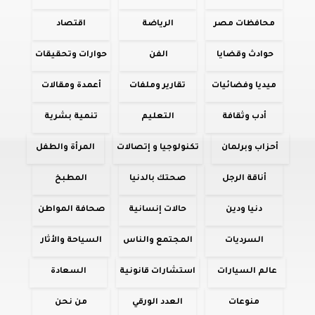
محافظات مصر
الرياضة
اقتصاد
حوادث وقضايا
الفن
حوارات وتحقيقات
ميديا وفضائيات
تقارير وملفات
أعمدة ومقالات
أدب وثقافة
التعليم
تنمية بشرية
أحزاب وبرلمان
تكنولوجيا و إتصالات
المرأة والطفل
أناقة الرجل
صحتك بالدنيا
المطبخ
دنيا ودين
حالات إنسانية
صحافة المواطن
السرديات
المجتمع والناس
السياحة والأثار
عالم السيارات
استشارات قانونية
السعادة
منوعات
العدد الورقي
من نحن