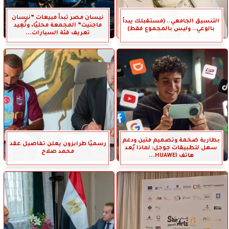
نيسان مصر تبدأ مبيعات ”نيسان
التنسيق الجامعي.. (مستقبلك يبدأ
ماجنيت” المجمعة محليًا، وتُعِيد
بالوعي.. وليس بالمجموع فقط)
تعريف فئة السيارات...
بطارية ضخمة وتصميم متين ودعم
رسميًا طرابزون يعلن تفاصيل عقد
سهل لتطبيقات جوجل: لماذا يُعد
محمد صلاح
هاتف HUAWEI...