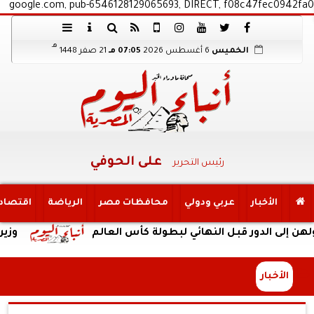
google.com, pub-6546128129065693, DIRECT, f08c47fec0942fa0
هـ
الخميس
6 أغسطس 2026
07:05 مـ
21 صفر 1448
على الحوفي
رئيس التحرير
الأخبار
عربي ودولي
محافظات مصر
الرياضة
اقتصاد
ور قبل النهائي لبطولة كأس العالم
وزير الخارجية 
الأخبار