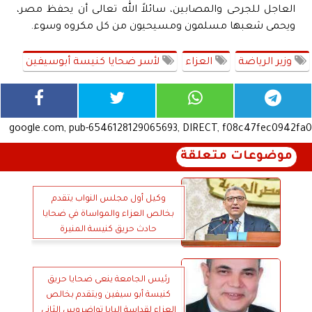
العاجل للجرحى والمصابين، سائلاً الله تعالى أن يحفظ مصر،
ويحمى شعبها مسلمون ومسيحيون من كل مكروه وسوء.
وزير الرياضة
العزاء
لأسر ضحايا كنيسة أبوسيفين
google.com, pub-6546128129065693, DIRECT, f08c47fec0942fa0
موضوعات متعلقة
وكيل أول مجلس النواب يتقدم
بخالص العزاء والمواساة في ضحايا
حادث حريق كنيسة المنيرة
رئيس الجامعة ينعى ضحايا حريق
كنيسة أبو سيفين ويتقدم بخالص
العزاء لقداسة البابا تواضروس الثاني