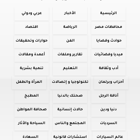
الرئيسية
الأخبار
عربي ودولي
محافظات مصر
الرياضة
اقتصاد
حوادث وقضايا
الفن
حوارات وتحقيقات
ميديا وفضائيات
تقارير وملفات
أعمدة ومقالات
أدب وثقافة
التعليم
تنمية بشرية
أحزاب وبرلمان
تكنولوجيا و إتصالات
المرأة والطفل
أناقة الرجل
صحتك بالدنيا
المطبخ
دنيا ودين
حالات إنسانية
صحافة المواطن
السرديات
المجتمع والناس
السياحة والأثار
عالم السيارات
استشارات قانونية
السعادة