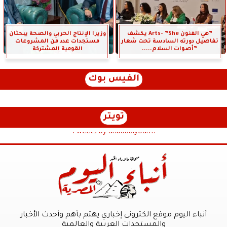
”هي الفنون Arts- ”She يكشف
وزيرا الإنتاج الحربي والصحة يبحثان
تفاصيل دورته السادسة تحت شعار
مستجدات عدد من المشروعات
”أصوات السلام.....
القومية المشتركة
الفيس بوك
تويتر
Tweets by anbaaalyoum1
أنباء اليوم موقع الكترونى إخباري يهتم بأهم وأحدث الأخبار
والمستجدات العربية والعالمية