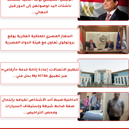
ناشئات اليد لوصولهن إلى الدور قبل
النهائي...
الجهاز المصري للملكية الفكرية يوقع
بروتوكول تعاون مع هيئة الدواء المصرية
تنظيم الاتصالات: إعادة إتاحة خدمة «أرقامي»
عبر تطبيق My NTRA بحل فني...
الداخلية:ضبط أحد الأشخاص لقيامه بإنتحال
صفة ضابط شرطة وإستيقاف السيارات
وفحص التراخيص...