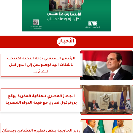
الأخبار
الرئيس السيسي يوجه التحية لمنتخب
ناشئات اليد لوصولهن إلى الدور قبل
النهائي...
الجهاز المصري للملكية الفكرية يوقع
بروتوكول تعاون مع هيئة الدواء المصرية
وزير الخارجية يلتقي نظيره التشادي ويبحثان