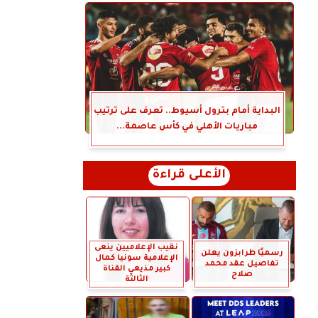
البداية أمام بترول أسيوط.. تعرف على ترتيب
مباريات الأهلي في كأس عاصمة...
الأعلى قراءة
نقيب الإعلاميين ينعى
رسميًا طرابزون يعلن
الإعلامية سونيا كمال
تفاصيل عقد محمد
كبير مذيعي القناة
صلاح
الثالثة