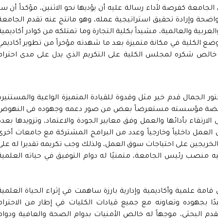
عة كفرصة لأداء رسالة عليه أن يؤديها نحو الاثنين، مؤكداً أن سر
اضحة وإرادة تحقيق استراتيجية عمله، وهو مانتج عنه تقدم الجامعة
بية والعالمية، مشيداً بكلية التجارة وما تمتلكه من كوادر أكاديمية
ع الكلية في مكانة متميزة بعد ما شهدته مؤخراً من تطوير أكاديمي
خالص شكره لمجلس الكلية على التكريم الذي يدل على مدى احترام
تور الجمال قدم خير مثل وقدوة للقيادة المتميزة الواعية والمستنيرة
ح نهضة مؤسسته مستعرضاً بعض من صور دعمه وجهوده فى النهوض
الارتقاء بأدائها والعمل وفق معايير الجودة والاعتماد، وتزويدها بعدد
لعمل داخلياً وخارجياً وعدد من البرامج المشتركة مع جامعات أخرى
خريجين على احتياجات سوق العمل، ولذلك وجب تكريمه تقديرا له على
يه منصب رئيس الجامعة، متمنيًا له دوام التوفيق في حياته العلمية
قامة علمية وأكاديمية وإدارية بارزة ساهمت في إثراء الحياة العلمية
دًا بجهوده وتعاونه مع جميع قيادات الكليات في إطار من الاحترام
دم البحثي، موجهاً له خالص الأمنيات بدوام الصحة والعافية ودوام