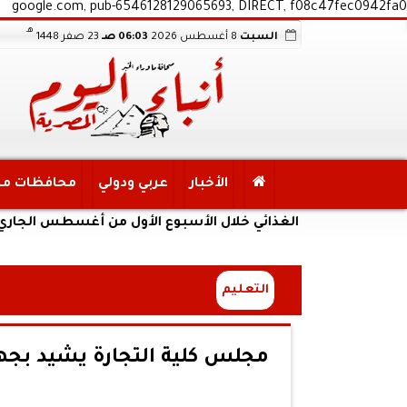
google.com, pub-6546128129065693, DIRECT, f08c47fec0942fa0
هـ
السبت
8 أغسطس 2026
06:03 صـ
23 صفر 1448
الأخبار
عربي ودولي
محافظات م
لأمن الغذائي خلال الأسبوع الأول من أغسطس الجاري
التعليم
مجلس كلية التجارة يشيد بج