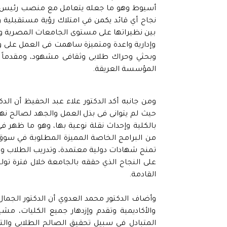
أسيوط وهو ما جعله يتعامل مع منصب رئيس الجام
نجاح أي قائد يكمن في امتلاك رؤية مستقبلية و
بين نظيراتها على مستوى الجامعات المصرية والعر
وإدارية واعدة ومتميزة ساهمت فى العمل على وض
وبحثي وحراك طلابى وثقافى مشهود، ومقدماً 
المؤسسة العريقة.
ومن جانبه أكد الدكتور علاء عبد الحفيظ أن الدك
حيث لم يتوانى فى بذل العمل والجهد لصال
بالكلية وإحداث نقلة نوعية بها، وهو ما ظهر فى 
من البرامج الخاصة المميزة المطلوبة في سوق ا
تمنح شهادات دولية معتمدة، وتدريب الطلاب وال
على النجاح الذي حققه بالجامعة خلال فترة تول
القادمة.
وأضاف الدكتور محمد العدوي أن الدكتور الجمال 
والأكاديمية وتقدم وإزدهار جميع الكليات، مشي
المتبادل في سبيل تحقيق الصالح الطلابي والتق