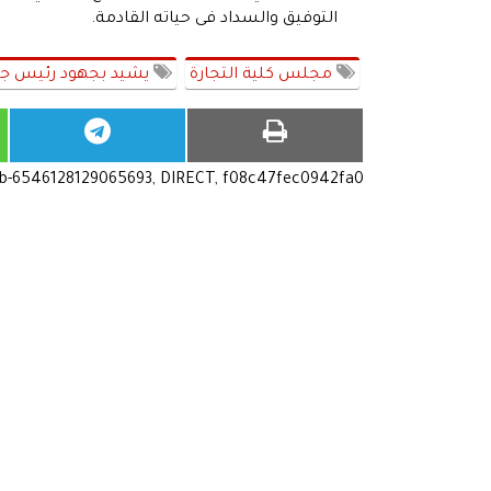
التوفيق والسداد فى حياته القادمة.
مجلس كلية التجارة
يشيد بجهود رئيس ج
ub-6546128129065693, DIRECT, f08c47fec0942fa0