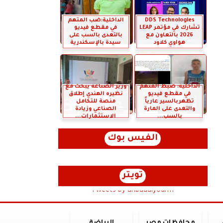
DDS Technologies
الداخلية:ضب المتهم
تشارك في مؤتمر LEAP
في مقطع فيديو
2026 بالتعاون مع
بالتعدى بالسب على
هواوي كلاود
سيدة بالإسكندرية
الداخلية: ضبط المتهم
وزير الصناعة يبحث مع
في مقطع فيديو
نظيره الهندي إطلاق
تظهربالسير عارياً
منصة للتكامل
والتعدى على المارة
الصناعي وزيادة
بالسب...
الاستثمارات...
الفيس بوك
تويتر
Tweets by anbaaalyoum1