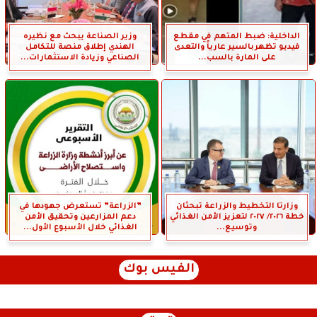
الداخلية: ضبط المتهم في مقطع
وزير الصناعة يبحث مع نظيره
فيديو تظهربالسير عارياً والتعدى
الهندي إطلاق منصة للتكامل
على المارة بالسب...
الصناعي وزيادة الاستثمارات...
وزارتا التخطيط والزراعة تبحثان
”الزراعة” تستعرض جهودها في
خطة ٢٠٢٦/ ٢٠٢٧ لتعزيز الأمن الغذائي
دعم المزارعين وتحقيق الأمن
وتوسيع...
الغذائي خلال الأسبوع الأول...
الفيس بوك