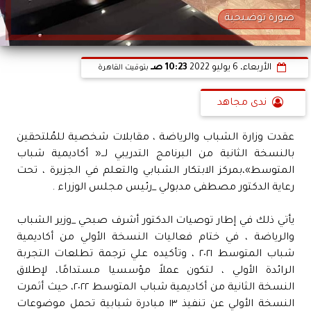
صورة توضيحية
الأربعاء، 6 يوليو 2022
10:23 صـ
بتوقيت القاهرة
ندى مجاهد
عقدت وزارة الشباب والرياضة ، مقابلات شخصية للمُلتحقين
بالنسخة الثانية من البرنامج التدريبي لــ« أكاديمية شباب
المتوسط»،بمركز الابتكار الشبابي والتعلم في الجزيرة ، تحت
رعاية الدكتور مصطفى مدبولي _رئيس مجلس الوزراء .
يأتي ذلك في إطار توصيات الدكتور أشرف صبحي _وزير الشباب
والرياضة ، في ختام فعاليات النسخة الأولي من أكاديمية
شباب المتوسط ٢٠٢١ ، وتأكيده علي ترجمة تطلعات التجربة
الرائدة الأولي ، لتكون عملاً مؤسسيا مستدامًا، لإطلاق
النسخة الثانية من أكاديمية شباب المتوسط ٢٠٢٢، حيث أثمرت
النسخة الأولي عن تنفيذ ١٣ مبادرة شبابية تحمل موضوعات