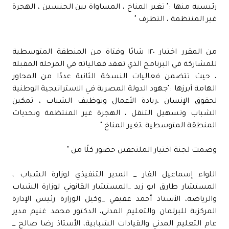
رئيسية منها :" تغير المناخ ، المساواة بين الجنسين ، الهجرة
غير المنتظمة ، التطرف "
من المقرر اختيار ١٢٠ شابًا وفتاة من المنطقة المتوسطية
للمشاركة في البرنامج الذي تعقد فعالياته في المرحلة المقبلة
، حيث تتضمن فعاليات النسخة الثانية عددًا من المحاور
الهامة أبرزها :"جهود الدولة المصرية في الاستراتيجية الوطنية
لحقوق الإنسان ،ريادة الأعمال وتوظيف الشباب ، تمكين
الشباب وتسهيل التنقل ، الهجرة غير المنتظمة وتحديات
المنطقة المتوسطية ،تغير المناخ "
وضمت لجنة اختيار الملتحقين حضور كلًا من "
اللواء إسماعيل الفار _ المدير التنفيذي لوزارة الشباب ،
المستشار طارق ابو زيد _المستشار القانوني لوزارة الشباب
والرياضة، الأستاذ أحمد عفيفي _وكيل الوزارة رئيس الإدارة
المركزية للبرلمان والتعليم المدني، الدكتور محمد غنيم مدير
عام التعليم المدني والقيادات الشبابية، الأستاذ رضا صالح _