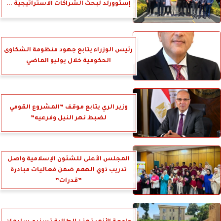
إستوورلد لبحث الشراكات الاستراتيجية ...
رئيس الوزراء يتابع جهود منظومة الشكاوى
الحكومية خلال يوليو الماضي
وزير الري يتابع موقف ”المشروع القومي
لضبط نهر النيل وفرعيه”
المجلس الأعلى للشئون الإسلامية واصل
تدريب ذوي الهمم ضمن فعاليات مبادرة
”قدرات”