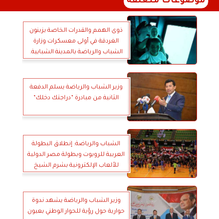
موضوعات متعلقة
ذوى الهمم والقدرات الخاصة يزينون
الغردقة في أولى معسكرات وزارة
الشباب والرياضة بالمدينة الشبابية.
وزير الشباب والرياضة يسلم الدفعة
الثانية من مبادرة ”دراجتك دخلك”
الشباب والرياضة: إنطلاق البطولة
العربية للروبوت وبطولة مصر الدولية
للألعاب الإلكترونية بشرم الشيخ
وزير الشباب والرياضة يشهد ندوة
حوارية حول رؤية للحوار الوطني بعيون