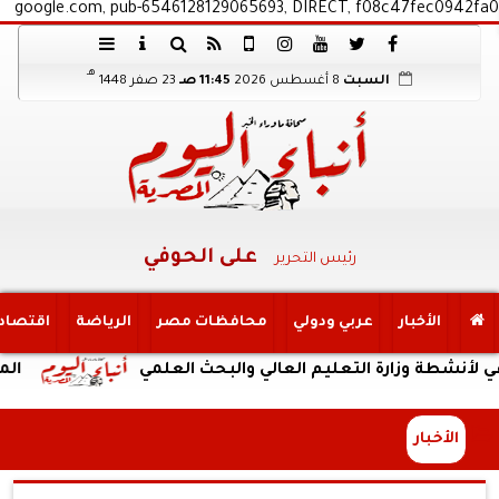
google.com, pub-6546128129065693, DIRECT, f08c47fec0942fa0
هـ
السبت
8 أغسطس 2026
11:45 صـ
23 صفر 1448
على الحوفي
رئيس التحرير
الأخبار
عربي ودولي
محافظات مصر
الرياضة
اقتصاد
زارة التعليم العالي والبحث العلمي
المجلس الأعل
الأخبار