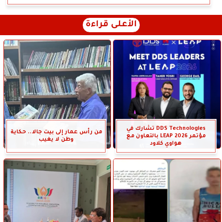
الأعلى قراءة
DDS Technologies تشارك في
من رأس عمار إلى بيت جالا.. حكاية
مؤتمر LEAP 2026 بالتعاون مع
وطن لا يغيب
هواوي كلاود