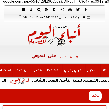
google.com, pub-6546128129065693, DIRECT, f08c47fec0942fa0
هـ
السبت
8 أغسطس 2026
06:11 صـ
23 صفر 1448
على الحوفي
رئيس التحرير
الأخبار
عربي ودولي
محافظات مصر
الرياضة
اقتصاد
يذي لهيئة التأمين الصحي الشامل
الداخلية: ضبط 
الأخبار