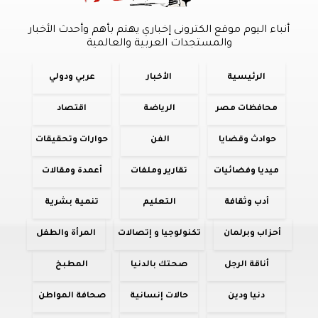
أنباء اليوم موقع الكترونى إخباري يهتم بأهم وأحدث الأخبار
والمستجدات العربية والعالمية
الرئيسية
الأخبار
عربي ودولي
محافظات مصر
الرياضة
اقتصاد
حوادث وقضايا
الفن
حوارات وتحقيقات
ميديا وفضائيات
تقارير وملفات
أعمدة ومقالات
أدب وثقافة
التعليم
تنمية بشرية
أحزاب وبرلمان
تكنولوجيا و إتصالات
المرأة والطفل
أناقة الرجل
صحتك بالدنيا
المطبخ
دنيا ودين
حالات إنسانية
صحافة المواطن