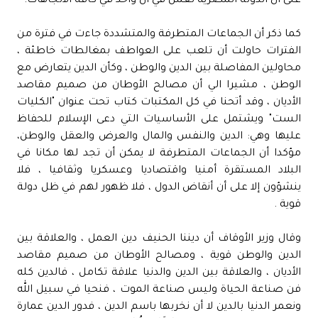
على أن الدولة المصرية تعمل في آن واحد في كافة الاتجاهات.
كما ذكر أن الجماعات المتطرفة والمتشددة جاءت في فترة من
الفترات حاولت أن تلعب على العواطف بمغالطات خاطئة ،
محاولين المفاصلة بين الدين والوطن ، وكأن الدين يتعارض مع
الوطن ، مشيرا الي أن مصالح الأوطان من صميم مقاصد
الأديان ، وقد أتحنا في كل المكتبات كتاب تحت عنوان "الكليات
الست" ويشتمل على الأساسيات التي دعى الإسلام للحفاظ
عليها وهي: الدين والنفس والمال والعرض والعقل والوطن،
مؤكدا أن الجماعات المتطرفة لا يمكن أن تجد لها مكانا في
البلاد المستقرة أمنيا واقتصاديا وعسكريا وثقافيا ، فلا
ينشؤون إلا على أن أنقاض الدول ، فلا ظهور لهم في ظل دولة
قوية .
وقال وزير الأوقاف أن ديننا الحنيف دين العمل ، والعلاقة بين
الدين والوطن قوية ، ومصالح الأوطان من صميم مقاصد
الأديان ، والعلاقة بين الدين والدنيا علاقة تكامل ، فالدين كله
فن صناعة الحياة وليس صناعة الموت ، فنحيا في سبيل الله
ونعمر الدنيا بالدين لا أن نخربها باسم الدين ، فدور الدين عمارة