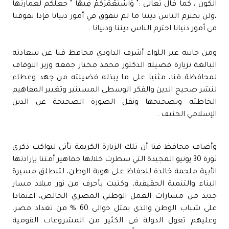
الكون ، كما قال تعالى :" وَاسْتَعْمَرَكُمْ فِيهَا " جعلكم لعمارتها
،ولن يحترم الناس ديننا ما لم نتفوق في أمور دنيانا فإذا تفوقنا
في أمور دنيانا احترم الناس ديننا ودنيانا .
ومن جانبه عبر اللواء أشرف الداودي محافظ قنا عن سعادته
البالغة بزيارة فضيلة الدكتور محمد مختار جمعة وزير الاوقاف
لمحافظة قنا، مثنيا على ما يبذله فضيلته من جهد وعطاء
لنشر صحيح الدين والفكر الوسطى المستنير وتغيير المفاهيم
الخاطئة وتصحيحها ونقل الصورة الصحيحة عن الدين
الإسلامي الحنيف .
وأضاف محافظ قنا أن تلك الزيارة الكريمة تأتى لتواكب ذكرى
ثورة 30 يونيو المجيدة التي سطرت خلالها جماهير أمتنا بإرادتها
الأبية ملحمة خالدة للحفاظ على هوية الوطن، لتنطلق مسيرة
البناء والتنمية الحقيقية، وكتبت بأحرف من نور ميلاد مسار
جديد من مسارات العمل الوطني المصري الخالص، اعتمادا
على شباب الوطن والذى يمثل حوالى 60 % من تعداد مصر،
وعليهم تعول الدولة فى الكثير من المشروعات القومية