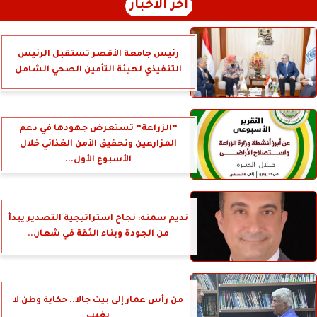
آخر الأخبار
رئيس جامعة الأقصر تستقبل الرئيس
التنفيذي لهيئة التأمين الصحي الشامل
”الزراعة” تستعرض جهودها في دعم
المزارعين وتحقيق الأمن الغذائي خلال
الأسبوع الأول...
نديم سمنه: نجاح استراتيجية التصدير يبدأ
من الجودة وبناء الثقة في شعار...
من رأس عمار إلى بيت جالا.. حكاية وطن لا
يغيب