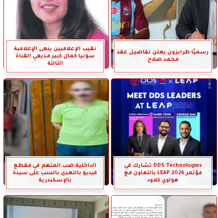
نقيب الإعلاميين ينعى الإعلامية
رسميًا طرابزون يعلن تفاصيل عقد
سونيا كمال كبير مذيعي القناة
محمد صلاح
الثالثة
DDS Technologies تشارك في
الداخلية:ضب المتهم في مقطع
مؤتمر LEAP 2026 بالتعاون مع
فيديو بالتعدى بالسب على سيدة
هواوي كلاود
بالإسكندرية