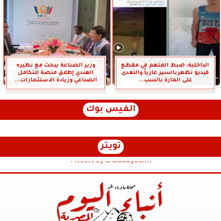
الداخلية: ضبط المتهم في مقطع
وزير الصناعة يبحث مع نظيره
فيديو تظهربالسير عارياً والتعدى
الهندي إطلاق منصة للتكامل
على المارة بالسب...
الصناعي وزيادة الاستثمارات...
الفيس بوك
تويتر
Tweets by anbaaalyoum1