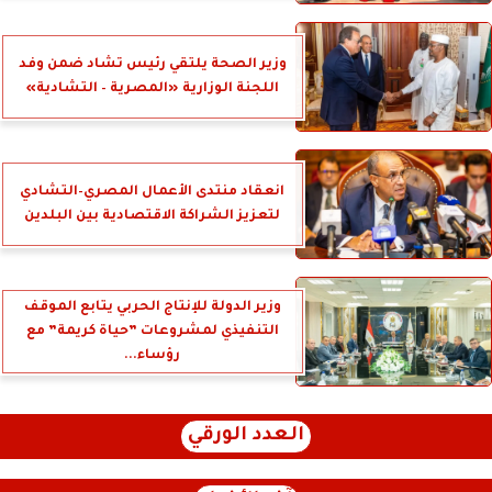
وزير الصحة يلتقي رئيس تشاد ضمن وفد
اللجنة الوزارية «المصرية – التشادية»
انعقاد منتدى الأعمال المصري–التشادي
لتعزيز الشراكة الاقتصادية بين البلدين
وزير الدولة للإنتاج الحربي يتابع الموقف
التنفيذي لمشروعات ”حياة كريمة” مع
رؤساء...
العدد الورقي