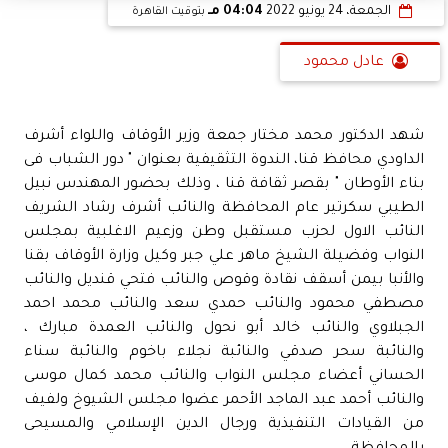
الجمعة، 24 يونيو 2022
04:04 مـ
بتوقيت القاهرة
عادل محمود
شهد الدكتور محمد مختار جمعة وزير الأوقاف واللواء أشرف
الداودي محافظ قنا، الندوة التثقيفية بعنوان " دور الشباب فى
بناء الأوطان " بقصر ثقافة قنا ، وذلك بحضور المهندس نبيل
الطيبي سكرتير عام المحافظة والنائب أشرف رشاد الشريف
النائب الاول لحزب مستقبل وطن وزعيم الاغلبية بمجلس
النواب وفضيلة الشيخ ماهر علي جبر وكيل وزارة الأوقاف بقنا
والأنبا بيمن أسقف نقادة وقوص والنائب فتحي قنديل والنائب
مصطفي محمود والنائب حمدي سعد والنائب محمد احمد
الجبلاوي والنائب خالد أبو نحول والنائب العمدة مبارك ،
والنائبة سحر صدقي والنائبة نجلاء باخوم والنائبة سناء
الحساني أعضاء مجلس النواب والنائب محمد كمال موسى
والنائب أحمد عبد الماجد الأحمر عضوا مجلس الشيوخ ولفيف
من القيادات التنفيذية ورجال الدين الإسلامي والمسيحى