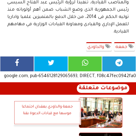
والمناصب القيادية، تنفيذًا لرؤية الرئيس عبد الفتاح السيسى
رئيس الجمهورية الذى وضع الشباب ضمن أهم أولوياته منذ
توليه الحكم فى 2014، من خلال الدفع بالمتميزين علميا واداريا
للعمل الإداري والقيادى ومعاونة القيادات الوزارية في مهامهم
القيادية.
جمعه
والداودي
google.com, pub-6546128129065693, DIRECT, f08c47fec0942fa0
موضوعات متعلقة
جمعة والداودي يعقدان اجتماعا
موسعا مع قيادات الدعوة بقنا