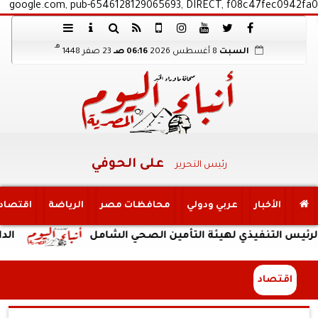
google.com, pub-6546128129065693, DIRECT, f08c47fec0942fa0
هـ
السبت
8 أغسطس 2026
06:16 صـ
23 صفر 1448
على الحوفي
رئيس التحرير
الأخبار
عربي ودولي
محافظات مصر
الرياضة
اقتصاد
نفيذي لهيئة التأمين الصحي الشامل
الداخلية: ضب
اقتصاد