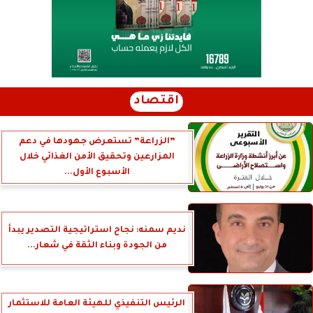
اقتصاد
”الزراعة” تستعرض جهودها في دعم
المزارعين وتحقيق الأمن الغذائي خلال
الأسبوع الأول...
نديم سمنه: نجاح استراتيجية التصدير يبدأ
من الجودة وبناء الثقة في شعار...
الرئيس التنفيذي للهيئة العامة للاستثمار