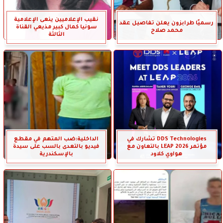
نقيب الإعلاميين ينعى الإعلامية
رسميًا طرابزون يعلن تفاصيل عقد
سونيا كمال كبير مذيعي القناة
محمد صلاح
الثالثة
DDS Technologies تشارك في
الداخلية:ضب المتهم في مقطع
مؤتمر LEAP 2026 بالتعاون مع
فيديو بالتعدى بالسب على سيدة
هواوي كلاود
بالإسكندرية