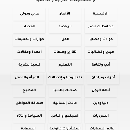
والمستجدات العربية والعالمية
الرئيسية
الأخبار
عربي ودولي
محافظات مصر
الرياضة
اقتصاد
حوادث وقضايا
الفن
حوارات وتحقيقات
ميديا وفضائيات
تقارير وملفات
أعمدة ومقالات
أدب وثقافة
التعليم
تنمية بشرية
أحزاب وبرلمان
تكنولوجيا و إتصالات
المرأة والطفل
أناقة الرجل
صحتك بالدنيا
المطبخ
دنيا ودين
حالات إنسانية
صحافة المواطن
السرديات
المجتمع والناس
السياحة والأثار
عالم السيارات
استشارات قانونية
السعادة