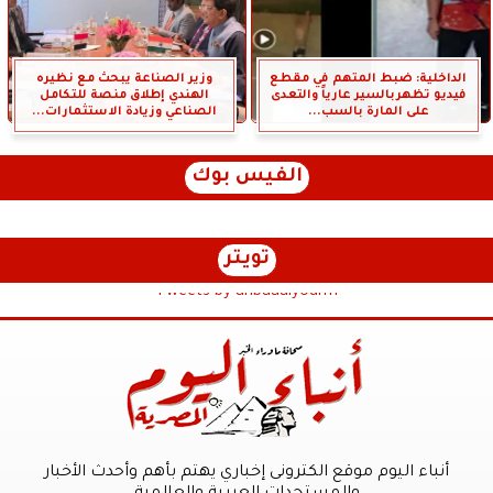
الداخلية: ضبط المتهم في مقطع
وزير الصناعة يبحث مع نظيره
فيديو تظهربالسير عارياً والتعدى
الهندي إطلاق منصة للتكامل
على المارة بالسب...
الصناعي وزيادة الاستثمارات...
الفيس بوك
تويتر
Tweets by anbaaalyoum1
أنباء اليوم موقع الكترونى إخباري يهتم بأهم وأحدث الأخبار