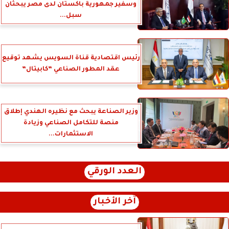
وسفير جمهورية باكستان لدى مصر يبحثان
سبل...
رئيس اقتصادية قناة السويس يشهد توقيع
عقد المطور الصناعي ”كابيتال”
وزير الصناعة يبحث مع نظيره الهندي إطلاق
منصة للتكامل الصناعي وزيادة
الاستثمارات...
العدد الورقي
آخر الأخبار