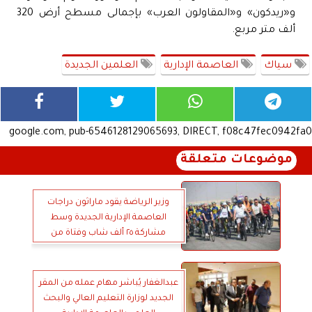
و«ريدكون» و«المقاولون العرب» بإجمالى مسطح أرض 320
ألف متر مربع.
سياك
العاصمة الإدارية
العلمين الجديدة
google.com, pub-6546128129065693, DIRECT, f08c47fec0942fa0
موضوعات متعلقة
وزير الرياضة يقود ماراثون دراجات
العاصمة الإدارية الجديدة وسط
مشاركة ٢٥ ألف شاب وفتاة من
مختلف محافظات الجمهورية
عبدالغفار يُباشر مهام عمله من المقر
الجديد لوزارة التعليم العالي والبحث