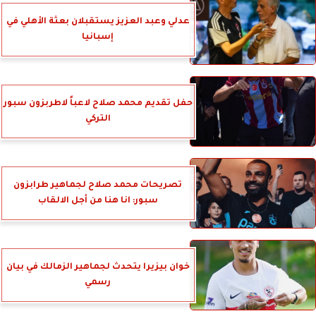
عدلي وعبد العزيز يستقبلان بعثة الأهلي في
إسبانيا
حفل تقديم محمد صلاح لاعباً لاطربزون سبور
التركي
تصريحات محمد صلاح لجماهير طرابزون
سبور: انا هنا من أجل الالقاب
خوان بيزيرا يتحدث لجماهير الزمالك في بيان
رسمي