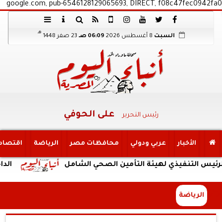
google.com, pub-6546128129065693, DIRECT, f08c47fec0942fa0
هـ
السبت
8 أغسطس 2026
06:09 صـ
23 صفر 1448
على الحوفي
رئيس التحرير
الأخبار
عربي ودولي
محافظات مصر
الرياضة
اقتصاد
نفيذي لهيئة التأمين الصحي الشامل
الداخلية: ض
الرياضة