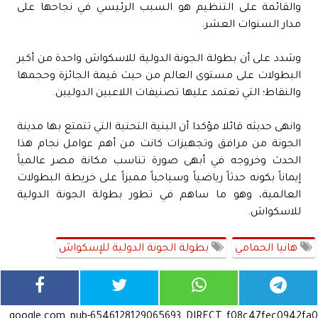
والقائمة على التنظيم هو السبب الرئيسي في نجاحها على
مدار السنوات العشر.
وشدد على أن بطولة الجونة الدولية للاسكواش واحدة من أكبر
البطولات على مستوى العالم من حيث قيمة الجائزة وحجمها
والنقاط؛ التي تعتمد عليها تصنيفات اللاعبين الدوليين.
وانهى حديثه قائلا مؤكدا أن البنية التحتية التي تتمتع بها مدينة
الجونة من مرافق وتجهيزات كانت من أهم عوامل نجام هذا
الحدث وخروجه في أبهى صورة تناسب مكانة مصر عالمياً
إيماناً بكونه حدثاً رياضياً وسياحياً مميزاً على خريطة البطولات
العالمية، وهو ما ساهم في تطور بطولة الجونة الدولية
للاسكواش.
هانيا الحمامي
بطولة الجونة الدولية للإسكواش
google.com, pub-6546128129065693, DIRECT, f08c47fec0942fa0