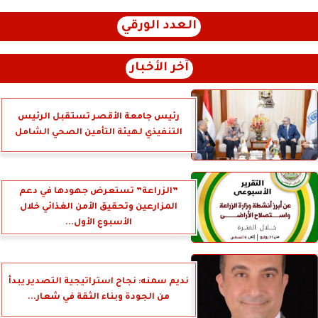
العدد الورقي
آخر الأخبار
رئيس جامعة الأقصر تستقبل الرئيس
التنفيذي لهيئة التأمين الصحي الشامل
”الزراعة” تستعرض جهودها في دعم
المزارعين وتحقيق الأمن الغذائي خلال
الأسبوع الأول...
نديم سمنه: نجاح استراتيجية التصدير يبدأ
من الجودة وبناء الثقة في شعار...