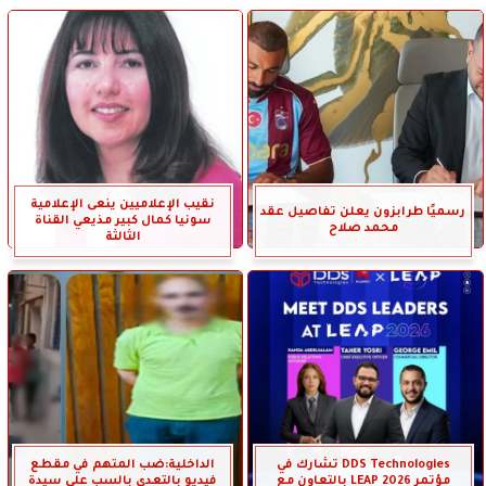
نقيب الإعلاميين ينعى الإعلامية
رسميًا طرابزون يعلن تفاصيل عقد
سونيا كمال كبير مذيعي القناة
محمد صلاح
الثالثة
DDS Technologies تشارك في
الداخلية:ضب المتهم في مقطع
مؤتمر LEAP 2026 بالتعاون مع
فيديو بالتعدى بالسب على سيدة