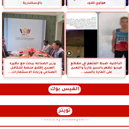
هواوي كلاود
بالإسكندرية
الداخلية: ضبط المتهم في مقطع
وزير الصناعة يبحث مع نظيره
فيديو تظهربالسير عارياً والتعدى
الهندي إطلاق منصة للتكامل
على المارة بالسب...
الصناعي وزيادة الاستثمارات...
الفيس بوك
تويتر
Tweets by anbaaalyoum1