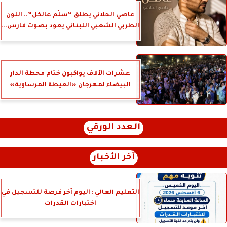
عاصي الحلاني يطلق “سلّم عالكل”.. اللون
الطربي الشعبي اللبناني يعود بصوت فارس...
عشرات الآلاف يواكبون ختام محطة الدار
البيضاء لمهرجان «العيطة المرساوية»
العدد الورقي
آخر الأخبار
التعليم العالي : اليوم آخر فرصة للتسجيل في
اختبارات القدرات