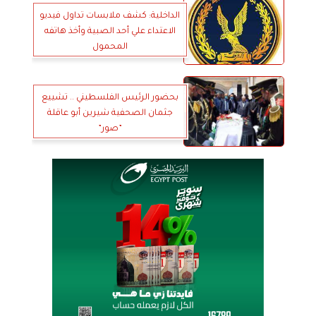
الداخلية: كشف ملابسات تداول فيديو
الاعتداء علي أحد الصبية وأخذ هاتفه
المحمول
بحضور الرئيس الفلسطيني .. تشييع
جثمان الصحفية شيرين أبو عاقلة
”صور”