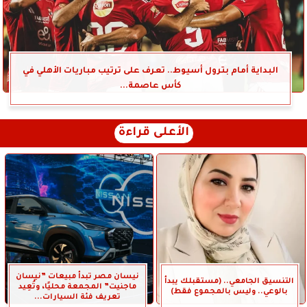
البداية أمام بترول أسيوط.. تعرف على ترتيب مباريات الأهلي في
كأس عاصمة...
الأعلى قراءة
نيسان مصر تبدأ مبيعات ”نيسان
التنسيق الجامعي.. (مستقبلك يبدأ
ماجنيت” المجمعة محليًا، وتُعِيد
بالوعي.. وليس بالمجموع فقط)
تعريف فئة السيارات...