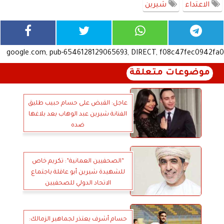
الاعتداء
شيرين
google.com, pub-6546128129065693, DIRECT, f08c47fec0942fa0
موضوعات متعلقة
عاجل: القبض على حسام حبيب طليق
الفنانة شيرين عبد الوهاب بعد بلاغها
ضده
”الصحفيين العمانية”: تكريم خاص
للشهيدة شيرين أبو عاقلة باجتماع
الاتحاد الدولي للصحفيين
حسام أشرف يعتذر لجماهير الزمالك: