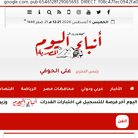
google.com, pub-6546128129065693, DIRECT, f08c47fec0942fa0
هـ
الخميس
6 أغسطس 2026
12:21 مـ
21 صفر 1448
على الحوفي
رئيس التحرير
الأخبار
عربي ودولي
محافظات مصر
الرياضة
اقتصاد
ر فرصة للتسجيل في اختبارات القدرات
وزير الزراعة 
الفن