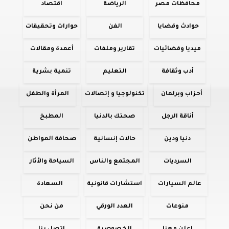
محافظات مصر
الرياضة
اقتصاد
حوادث وقضايا
الفن
حوارات وتحقيقات
ميديا وفضائيات
تقارير وملفات
أعمدة ومقالات
أدب وثقافة
التعليم
تنمية بشرية
أحزاب وبرلمان
تكنولوجيا و إتصالات
المرأة والطفل
أناقة الرجل
صحتك بالدنيا
المطبخ
دنيا ودين
حالات إنسانية
صحافة المواطن
السرديات
المجتمع والناس
السياحة والأثار
عالم السيارات
استشارات قانونية
السعادة
منوعات
العدد الورقي
من نحن