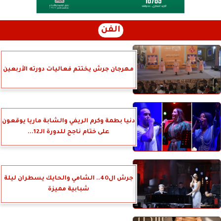
الفن
مهرجان جرش يختتم فعاليات دورته الأربعين
دنيا بطمة وكرم الريفي والشابة ماريا يوقعون
على ختام ناجح للدورة الـ12...
جرش ال40.. الشامي والحايك يسطران ليلة
شبابية مميزة