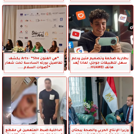
بطارية ضخمة وتصميم متين ودعم
”هي الفنون Arts- ”She يكشف
سهل لتطبيقات جوجل: لماذا يُعد
تفاصيل دورته السادسة تحت شعار
هاتف HUAWEI...
”أصوات السلام.....
وزيرا الإنتاج الحربي والصحة يبحثان
الداخلية:ضبط المتهمين في مقطع