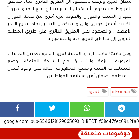
ميدان الجيزة وترغب بالصعود الى الطريق الدائرى أتجاه مناطق
المريوطية ستقوم بأستكمال السير بشارع ربيع الجيزى مـروراً
بميدان المنيب والدوران والعودة مرة أخرى من فتحة الدوران
الكائنة أسفل كوبرى والى واستكمال السير إتجاه شارع البحر
الأعظم ، والصعود أعلى الطريق الدائرى على طريق المطلع
المؤدى إلى مناطق المريوطية والمنصورية .
ومن جانبها قامت الإدارة العامة لمرور الجيزة بتعيين الخدمات
المرورية اللازمة والتنسيق مع الشركة المنفذة لوضع
المساعدات الفنية وجميع التجهيزات الدالة على وجود أعمال
بالمنطقة لضمان أمن وسلامة المواطنين.
محافظة
الجيزة
google.com, pub-6546128129065693, DIRECT, f08c47fec0942fa0
موضوعات متعلقة