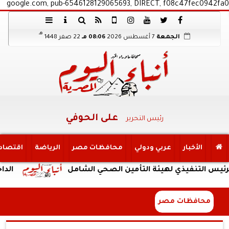
google.com, pub-6546128129065693, DIRECT, f08c47fec0942fa0
هـ
الجمعة
7 أغسطس 2026
08:06 مـ
22 صفر 1448
على الحوفي
رئيس التحرير
الأخبار
عربي ودولي
محافظات مصر
الرياضة
اقتصاد
فيذي لهيئة التأمين الصحي الشامل
الداخلية: ضبط
محافظات مصر