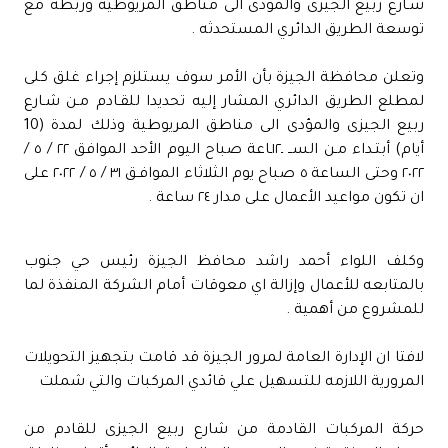
شـارع ربيع الجيزى والمؤدى الى مناطق المريوطية وربطه مع
توسعة الطريق الدائري المستحدثه .
وتعلن محافظة الجيزة بأن الأمر سوف يستلزم إجراء غلق كلى
لمطلع الطريق الدائري المشار إليه تحديدا للقـادم مـن شـارع
ربيع الجيزى والمؤدى الى مناطق المريوطية وذلك لمدة (10
أيام) أبتـداء مـن الســ ـ١٢ـاعة صباح اليوم الأحد الموافق ٢٢ / ٥ /
٢٠٢٢ وحتى الساعة ٥ صباح يوم الثلاثاء الموافـق ٣١ / ٥ / ٢٠٢٢ على
ان تكون مواعيد الأعمال على مدار ٢٤ ساعة .
وكلف اللواء أحمد راشد محافظ الجيزة رئيس حي جنوب
بالمتابعه للأعمال وإزالة اي معوقات أمام الشركة المنفذة لما
للمشروع من أهمية .
لافتا ان الإدارة العامة لمرور الجيزة قد قامت بتجهيز التحويلات
المرورية اللازمه للتسهيل علي قائدي المركبات والتي شملت
حركة المركبات القادمة من شارع ربيع الجيزى للقادم من