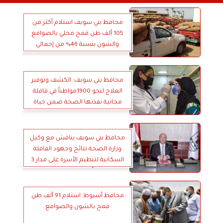
محافظ بني سويف:استلام أكثر من
105 ألف طن قمح محلي بالصوامع
والشون بنسبة 46% من إجمالي
المستهدف توريده
محافظ بنى سويف: الكشف وتوفير
العلاج لنحو 1900مواطناُ في قافلة
مجانية نفذتها الصحة ضمن حياة
كريمة
محافظ بني سويف يناقش مع وكيل
وزارة الصحة نتائج وجهود القافلة
السكانية لتنظيم الأسرة على مدار 3
أيام بقرى ببا
محافظ أسيوط: استلام 91 ألف طن
قمح بالشون والصوامع