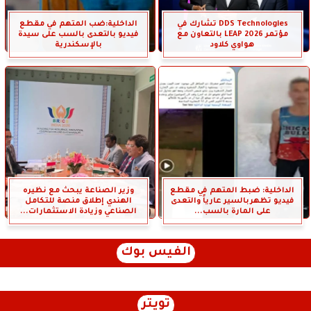
DDS Technologies تشارك في
الداخلية:ضب المتهم في مقطع
مؤتمر LEAP 2026 بالتعاون مع
فيديو بالتعدى بالسب على سيدة
هواوي كلاود
بالإسكندرية
الداخلية: ضبط المتهم في مقطع
وزير الصناعة يبحث مع نظيره
فيديو تظهربالسير عارياً والتعدى
الهندي إطلاق منصة للتكامل
على المارة بالسب...
الصناعي وزيادة الاستثمارات...
الفيس بوك
تويتر