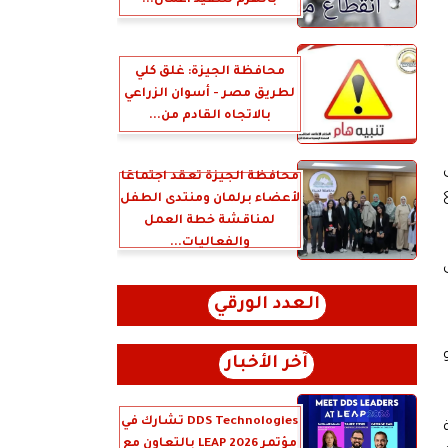
بالهرم لتنفيذ أعمال...
محافظة الجيزة: غلق كلي
لطريق مصر - أسوان الزراعي
بالاتجاه القادم من...
محافظة الجيزة تعقد اجتماعًا
لأعضاء برلمان ومنتدى الطفل
لمناقشة خطة العمل
والفعاليات...
العدد الورقي
آخر الأخبار
DDS Technologies تشارك في
حالة
مؤتمر LEAP 2026 بالتعاون مع