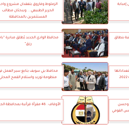
إمبابة
الزملوط وفاروق يتفقدان مشروع واحة
الحرير الطبيعي.... ويبحثان مطالب
المستثمرين بالمحافظة
نية بنطاق
محافظ الوادي الجديد يُطلق مبادرة ”با
رزق”
عداداتها
محافظ بني سويف يتابع سير العمل ف
2
منظومة توريد واستلام القمح المحلي
ة وحسن
الأوقاف : 48 مقرأة قرآنية بمحافظة الجيزة
س القومي