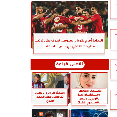
ب
البداية أمام بترول أسيوط.. تعرف على ترتيب
مباريات الأهلي في كأس عاصمة...
الأعلى قراءة
ي
التنسيق الجامعي..
رسميًا طرابزون يعلن
(مستقبلك يبدأ
تفاصيل عقد محمد
بالوعي.. وليس
صلاح
بالمجموع فقط)