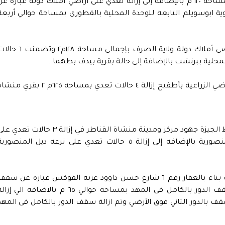
تعدى على أراضي زراعية بعزبة فضل بطهما بمساحة ١٢٠ م بالإضافة إلى إزالة تعدي على أراضي أملاك دولة عبارة ع
ة ابوسويلم التابعة للوحدة المحلية بالقطورى بمساحة حوالي أربعة
كما تم إزالة عدد ٨ حالات تعدى بالبناء على أراضي أملاك دولة ولاية الصرف بإجمالي مساحة ١٢٨م٢ و
حلية ببرنشت بالإضافة إلى حالة بقرية بيدف بطهما .
وشملت جهود التصدي لحالات التعدي على الأراضي الزراعية بأطفيح إزالة ٤ حالات تعدي بمساحه ٦٢٥م ٢ بقري
وفي سياق متصل تابع اللواء أحمد راشد محافظ الجيزة جهود مركز ومدينة منشاة القناطر في إزالة ٣ حالات تعد
ترعه منشأة رضوان بمساحه ٥٤٠ م٢ ناحيه المنصورية بالإضافة إلى إزالة ٥ حالات تعدي على ترعه ديل المنصور
وفي مركز ومدينة أبو النمرس تم إزالة مخالفات بناء بالعقار رقم ٦ شارع حسن داوود عزبة الفوكس عباره عن سق
وعمدان بالدور الثاني فوق الأرضي وتم ازالة سقف الدور بالكامل فى المهد بمساحه حوالي ٦٥ م بالاضافه الي إ
ه عباره عن سقف بالدور الثاني فوق الأرضي وتم ازالة سقف الدور بالكامل فى المهد