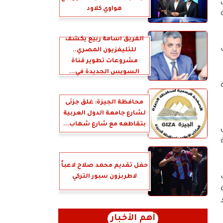
ن
هواوي كلاود
الفريق أسامة ربيع يكشف
تضمنت ٦ حالات
للتليفزيون المصري..
مشروعات تطوير قناة
السويس الجديدة في...
 منشاة
محافظة الجيزة: غلق جزئى
لشارع جامعة الدول العربية
بتقاطعه مع شارع شهاب...
ي على
ية
حفل تقديم محمد صلاح لاعباً
ف
لاطربزون سبور التركي
زالة
أهم الأخبار