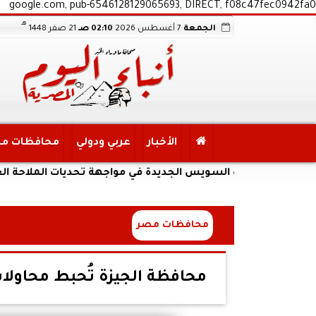
google.com, pub-6546128129065693, DIRECT, f08c47fec0942fa0
هـ
الجمعة
7 أغسطس 2026
02:10 صـ
21 صفر 1448
الأخبار
عربي ودولي
محافظات م
 قناة السويس الجديدة في مواجهة تحديات الملاحة العالمية
محافظات مصر
محافظة الجيزة تُحبط محاولات 