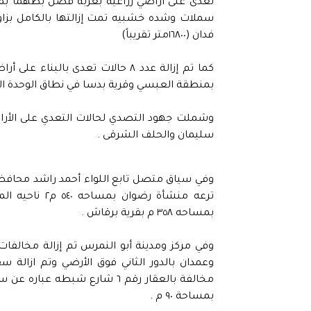
سملات وشده خشبيه تمت إزالتها بالكامل بزاوي
فدان (١٦٨٠٠متر تقريباً)
بمنطقة العبسي وقرية بدسا في نطاق الوحدة الم
سليمان والحلف الشرقى .
بمساحه ٣٥٨ م بقرية برقاش .
مخالفة بالعقار رقم ٦ شارع شبط
بمساحة ٩٠ م .