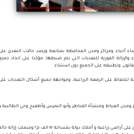
اء أحياء ومراكز ومدن المحافظة بمتابعة ورصد حالات التعدي على
ء والإزالة الفورية للتعديات التي يتم ضبطها، مؤكدا على اتخاذ جميع
قانون، وتطبيقه على الجميع دون استثناء.
ة للحفاظ على الرقعة الزراعية، ومواجهة جميع أشكال التعديات على
 ومدن العياط ومنشأة القناطر وأبو النمرس وأطفيح وحي الطالبية و
حيث قام مركز ومدينة العياط بإزالة ١٠حالات تعدى على أراضي زراعية و أملاك دولة بمساحة ١٧ الف م٢ وشملت إزالة 