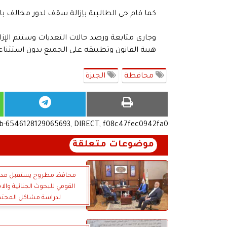
كما قام حي الطالبية بإزالة سقف لدور مخالف بالعقار ٢٨ شارع حلمي عمران بالقطاع الجنوبي واخر بالقط
وجارى متابعة ورصد حالات التعديات وستتم الإزالة
هيبة القانون وتطبيقه على الجميع بدون استثناء 
محافظة
الجيزة
ub-6546128129065693, DIRECT, f08c47fec0942fa0
موضوعات متعلقة
محافظ مطروح يستقبل مدير 
القومي للبحوث الجنائية والا
لدراسة مشاكل المجت