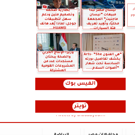
د
نيسان مصر تبدأ
بطارية ضخمة
مبيعات ”نيسان
وتصميم متين ودعم
د محصول القمح و توريد أكثر من ٣٣
ماجنيت” المجمعة
سهل لتطبيقات
محليًا، وتُعِيد تعريف
جوجل: لماذا يُعد هاتف
فئة السيارات...
HUAWEI...
وزيرا الإنتاج الحربي
”هي الفنون Arts- ”She
والصحة يبحثان
يكشف تفاصيل دورته
مستجدات عدد من
السادسة تحت شعار
المشروعات القومية
”أصوات السلام.....
المشتركة
الفيس بوك
تويتر
Tweets by anbaaalyoum1