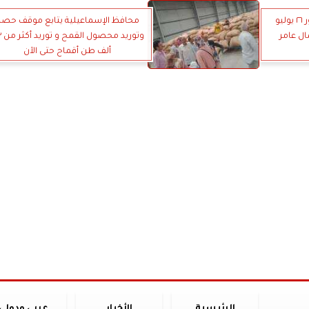
راشد: إرتفاع نسب تنفيذ محاور ٢٦ يوليو
محافظ الإسماعيلية يتابع موقف حصا
ال عامر
وتوري
ألف طن أقماح حتى الآن