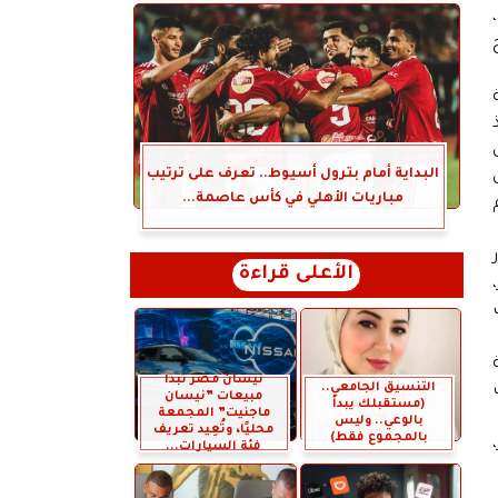
البداية أمام بترول أسيوط.. تعرف على ترتيب
مباريات الأهلي في كأس عاصمة...
الأعلى قراءة
نيسان مصر تبدأ
التنسيق الجامعي..
مبيعات ”نيسان
(مستقبلك يبدأ
ماجنيت” المجمعة
بالوعي.. وليس
محليًا، وتُعِيد تعريف
بالمجموع فقط)
فئة السيارات...