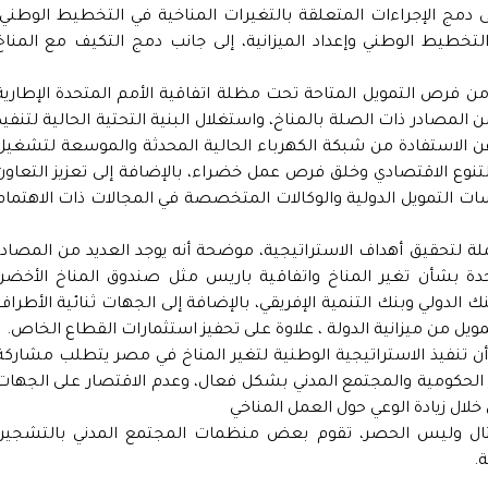
 دمج الإجراءات المتعلقة بالتغيرات المناخية في التخطيط الوطني،
لتخطيط الوطني وإعداد الميزانية، إلى جانب دمج التكيف مع المناخ
ن فرص التمويل المتاحة تحت مظلة اتفاقية الأمم المتحدة الإطارية
 المصادر ذات الصلة بالمناخ، واستغلال البنية التحتية الحالية لتنفيذ
ن الاستفادة من شبكة الكهرباء الحالية المحدثة والموسعة لتشغيل
التنوع الاقتصادي وخلق فرص عمل خضراء، بالإضافة إلى تعزيز التعاون
ت التمويل الدولية والوكالات المتخصصة في المجالات ذات الاهتمام
ملة لتحقيق أهداف الاستراتيجية، موضحة أنه يوجد العديد من المصادر
تحدة بشأن تغير المناخ واتفاقية باريس مثل صندوق المناخ الأخضر،
لدولي وبنك التنمية الإفريقي، بالإضافة إلى الجهات ثنائية الأطراف
مويل من ميزانية الدولة ، علاوة على تحفيز استثمارات القطاع الخاص.
ن تنفيذ الاستراتيجية الوطنية لتغير المناخ في مصر يتطلب مشاركة
الحكومية والمجتمع المدني بشكل فعال، وعدم الاقتصار على الجهات
لال زيادة الوعي حول العمل المناخي
ثال وليس الحصر، تقوم بعض منظمات المجتمع المدني بالتشجير،
ة.