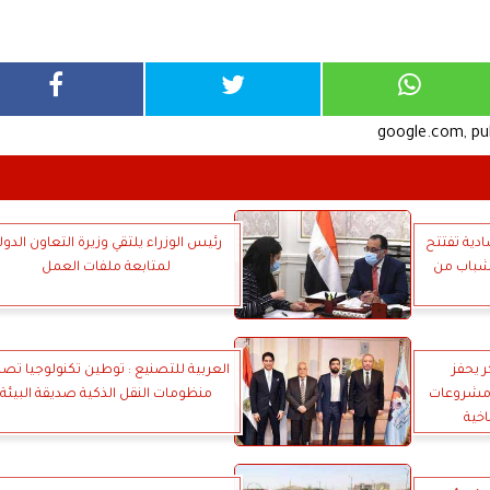
google.com, p
ادية تفتتح
رئيس الوزراء يلتقي وزيرة التعاون الدول
 ”شباب من
لمتابعة ملفات العمل
ر يحفز
العربية للتصنيع : توطين تكنولوجيا تصن
 مشروعات
منظومات النقل الذكية صديقة البيئة
اخية