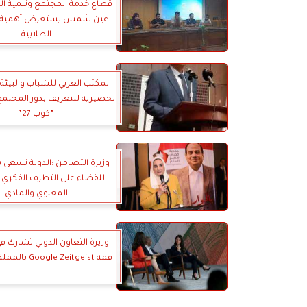
قطاع خدمة المجتمع وتنمية الب
عين شمس يستعرض أهمية ا
الطلابية
المكتب العربي للشباب والبيئة:
تحضيرية للتعريف بدور المجتمع
”كوب 27”
وزيرة التضامن :الدولة تسعى 
للقضاء على التطرف الفكري و
المعنوي والمادي
وزيرة التعاون الدولي تشارك ف
قمة Google Zeitgeist بالمملكة المتحدة