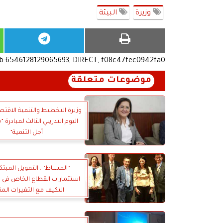
وزيرة
البيئة
ub-6546128129065693, DIRECT, f08c47fec0942fa0
موضوعات متعلقة
وزيرة التخطيط والتنمية الاقتص
اليوم التدريبي الثالث لمبادرة
أجل التنمية”
”المشاط” : التمويل المبتك
استثمارات القطاع الخاص في
التكيف مع التغيرات المن