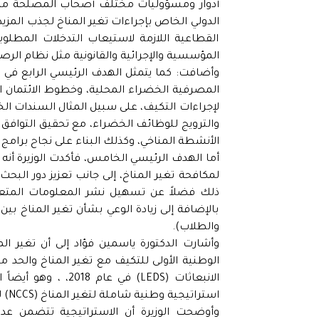
أدوار ومسؤوليات مختلف أصحاب المصلحة من أ
الدولي الخاص بإجراءات تغير المناخ لجذب المز
القطاعية اللازمة لاستيعاب التدخلات المطلوبة
المؤسسية والإجرائية والقانونية مثل نظام الرصد والإ
وأضافت: كما يتمثل الهدف الرئيسي الرابع في تح
المصرفية الخضراء المحلية، وخطوط الائتمان الخض
لإجراءات التكيف، على سبيل المثال السندات ال
الأنشطة المناخي، وكذلك البناء على نجاح برامج 
أما الهدف الرئيسي الخامس، فأكدت الوزيرة أنه ي
لمكافحة تغير المناخ، إلى جانب تعزيز دور البح
ذلك فضلاً عن تسهيل نشر المعلومات المتعلق
بالإضافة إلى زيادة الوعي بشأن تغير المناخ 
والطلاب).
وأشارت الدكتورة ياسمين فؤاد إلى أن تغير ال
استراتيجية وطنية شاملة لتغير المناخ (NCCS) لمصر حتى عام 2050 للتصدي للأثار السلبية للتغيرات المناخية .
وأوضحت الوزيرة أن الاستراتيجية تتضمن عد