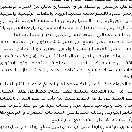
ة تم على مرحلتين، بواسطة فريق استشاري محلي من الخبراء الوطنيين،
 الحدود للاستراتيجية كتحديد الرؤية، والأهداف الرئيسية والفرعية،
ئ التوجيهية لإعداد الاستراتيجية، بينما تضمنت المرحلة الثانية إدراج
ات الوطنية والقطاعية ذات الصلة، بالإضافة إلى مراجعة استراتيجيات
يب المختلفة التي تتبعها البلدان الأخرى لتطوير استراتيجياتها.
وأوضحت الدكتورة ياسمين فؤاد أن الاستراتيجية الوطنية لتغير المناخ في مصر 2050 تتكون من خمسة أه
، حيث يتمثل الهدف الرئيسي الأول في تحقيق نمو اقتصادي مستدام
عات، وذلك من خلال تحول مجال الطاقة عن طريق زيادة حصة جميع
قة، إلى جانب خفض الانبعاثات المصاحبة لاستخدام الوقود الاحفوري،
ات الاستهلاك والإنتاج المستدامة للحد من انبعاثات غازات الاحتباس
اقة.
 المرونة والقدرة على التكيف مع تغير المناخ وتخفيف الآثار السلبية
ين من الآثار الصحية السلبية لتغير المناخ، فضلاً عن تقليل الخسائر
ظم البيئية عن طريق الحفاظ عليها من تأثيرات تغير المناخ، بالإضافة
مناخ، وكذا وجود بنية تحتية مرنة وخدمات مرنة في مواجهة تأثيرات تغير
خاطر الكوارث، وكذلك الحفاظ على المساحات الخضراء و التوسع بها،
رأة لمساعدتها على التكيف مع تغير المناخ.
حسين حوكمة وإدارة العمل في مجال تغير المناخ، وذلك من خلال تحديد