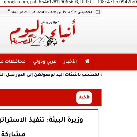
google.com, pub-6546128129065693, DIRECT, f08c47fec0942fa0
هـ
الخميس
6 أغسطس 2026
07:48 مـ
21 صفر 1448
الأخبار
عربي ودولي
محافظات م
تحية لمنتخب ناشئات اليد لوصولهن إلى الدور قبل النهائي لبطو
الأخبار
وزيرة البيئة: تنفيذ الاسترا
مشاركة 