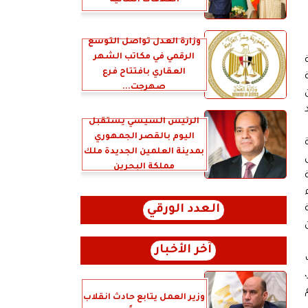
العلاقات الثنائية
وزارة العدل تُواصل التوسع
الرقمي في مكاتب الشهر
العقاري بافتتاح فرع
صهرجت...
الرئيس السيسي يستقبل
اليوم بالقصر الجمهوري
ة
بمدينة العلمين الجديدة ملك
مملكة البحرين
ة
العدد الورقي
لى المادتين 45 و 46 من
آخر الأخبار
عف
وزير العمل يتابع حادث انقلاب