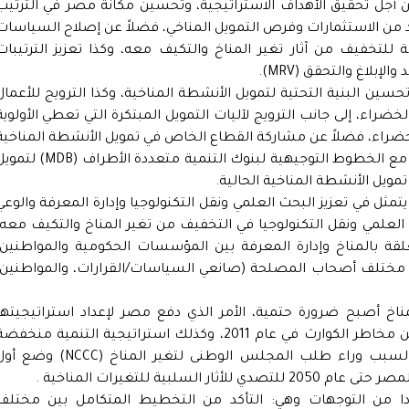
جل تحقيق الأهداف الاستراتيجية، وتحسين مكانة مصر في الترتيب
يد من الاستثمارات وفرص التمويل المناخي، فضلاً عن إصلاح السياسات
 للتخفيف من آثار تغير المناخ والتكيف معه، وكذا تعزيز الترتيبات
بلاغ والتحقق (MRV).
سين البنية التحتية لتمويل الأنشطة المناخية، وكذا الترويج للأعمال
راء، إلى جانب الترويج لآليات التمويل المبتكرة التي تعطي الأولوية
خضراء، فضلاً عن مشاركة القطاع الخاص في تمويل الأنشطة المناخية
والترويج للوظائف الخضراء، مع تحقيق التوافق مع الخطوط التوجيهية لبنوك التنمية متعددة الأطراف (B
تمويل الأنشطة المناخية الحالية.
تمثل في تعزيز البحث العلمي ونقل التكنولوجيا وإدارة المعرفة والوعي
ث العلمي ونقل التكنولوجيا في التخفيف من تغير المناخ والتكيف معه،
ة بالمناخ وإدارة المعرفة بين المؤسسات الحكومية والمواطنين،
بين مختلف أصحاب المصلحة (صانعي السياسات/القرارات، والمواطنين،
مناخ أصبح ضرورة حتمية، الأمر الذي دفع مصر لإعداد استراتيجيتها
الوطنية الأولى للتكيف مع تغير المناخ والحد من مخاطر الكوارث في عام 2011، وكذلك استراتيجية التنمية منخف
الانبعاثات (LEDS) في عام 2018، ، وهو أيضاً السبب وراء طلب المجلس الوطنى لتغير المناخ (NCCC) 
دا من التوجهات وهي: التأكد من التخطيط المتكامل بين مختلف