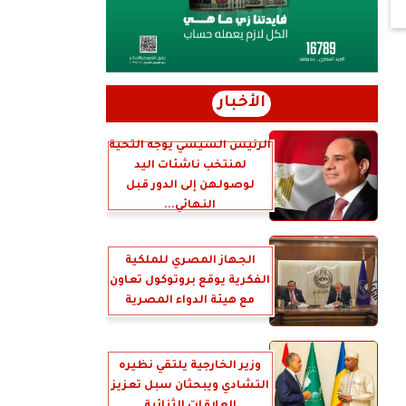
الأخبار
الرئيس السيسي يوجه التحية
لمنتخب ناشئات اليد
لوصولهن إلى الدور قبل
النهائي...
الجهاز المصري للملكية
الفكرية يوقع بروتوكول تعاون
مع هيئة الدواء المصرية
وزير الخارجية يلتقي نظيره
التشادي ويبحثان سبل تعزيز