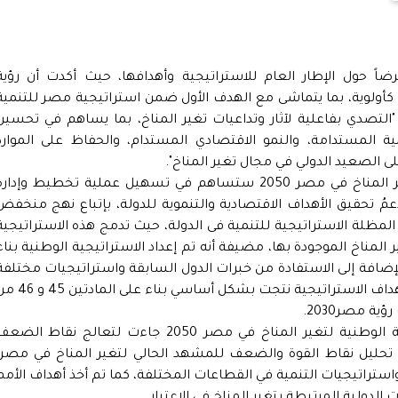
رضاً حول الإطار العام للاستراتيجية وأهدافها، حيث أكدت أن رؤية
كأولوية، بما يتماشى مع الهدف الأول ضمن استراتيجية مصر للتنمية
التصدي بفاعلية لآثار وتداعيات تغير المناخ، بما يساهم في تحسين
ة المستدامة، والنمو الاقتصادي المستدام، والحفاظ على الموارد
لى الصعيد الدولي في مجال تغير المناخ".
وأوضحت الوزيرة أن الاستراتيجية الوطنية لتغير المناخ في مصر 2050 ستساهم في تسهيل عملية تخطيط وإدار
ُ تحقيق الأهداف الاقتصادية والتنموية للدولة، بإتباع نهج منخفض
ت، مشيرة إلى أن رؤية مصر 2030 تعتبر المظلة الاستراتيجية للتنمية فى الدولة، حيث تدمج هذه الاستراتيجي
 المناخ الموجودة بها، مضيفة أنه تم إعداد الاستراتيجية الوطنية بناء
ضافة إلى الاستفادة من خبرات الدول السابقة واستراتيجيات مختلفة
لدول ذات ظروف مشابهة لمصر، لافتة إلى أن أهداف الاستراتيجية نتجت بشكل أساسي بناء ع
ية مصر2030.
وأشارت وزيرة البيئة إلى أن أهداف الاستراتيجية الوطنية لتغير المناخ في مصر 2050 جاءت لتعالج نقاط الض
تحليل نقاط القوة والضعف للمشهد الحالي لتغير المناخ في مصر،
استراتيجيات التنمية في القطاعات المختلفة، كما تم أخذ أهداف الأمم
الدولية المرتبطة بتغير المناخ في الاعتبار.