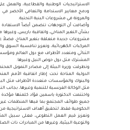
الاستراتيجيات الوطنية والقطاعية، والعمل على
ودمج معايير الاستدامة والتعافي الأخضر في ا
والمرونة في مشروعات البنية التحتية.
وأضافت أن التوجهات تتضمن أيضاً الاستفادة م
بشأن التغير المناخي، واتفاقية باريس، وغيرها من
مشروعات جديدة متعلقة بتغير المناخ، فضلاً ع
المركبات الكهربائية، وتعزيز تنافسية السوق و
الثنائي ومتعدد الأطراف مع دول العالم ومؤسسا
المشترك مثل دول حوض النيل وغيرها.
وتطرقت وزيرة البيئة إلى مصادر التمويل المحت
الدولية المتاحة تحت إطار اتفاقية الأمم الم
والبنوك والمؤسسات متعددة الأطراف مثل البنك ا
مثل الوكالة الفرنسية للتنمية وغيرها، بجانب الت
واختتمت الدكتورة ياسمين فؤاد كلمتها مؤكدة أ
جميع طوائف المجتمع بما فيها المنظمات غير 
الحكومية فقط، لتحقيق أهداف الاستراتيجية من خ
وتعزيز قيم العمل التطوعي، فعلى سبيل الم
والتوعية البيئية، وغيرها من المبادرات ذات الصل