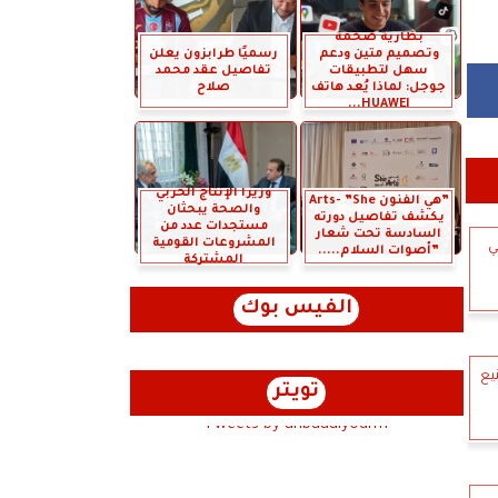
بطارية ضخمة
وتصميم متين ودعم
رسميًا طرابزون يعلن
سهل لتطبيقات
تفاصيل عقد محمد
جوجل: لماذا يُعد هاتف
صلاح
HUAWEI...
وزيرا الإنتاج الحربي
”هي الفنون Arts- ”She
والصحة يبحثان
يكشف تفاصيل دورته
مستجدات عدد من
السادسة تحت شعار
المشروعات القومية
ي
”أصوات السلام.....
المشتركة
الفيس بوك
يع
تويتر
Tweets by anbaaalyoum1