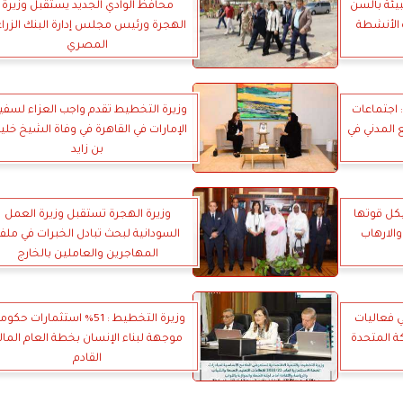
يئة بألسن
محافظ الوادي الجديد يستقبل وزيرة
لأنشطة
الهجرة ورئيس مجلس إدارة البنك الزرا
المصري
 اجتماعات
وزيرة التخطيط تقدم واجب العزاء لسفي
 المدني في
الإمارات في القاهرة في وفاة الشيخ خلي
بن زايد
بكل قوتها
وزيرة الهجرة تستقبل وزيرة العمل
الارهاب
السودانية لبحث تبادل الخبرات في ملف
المهاجرين والعاملين بالخارج
ي فعاليات
وزيرة التخطيط : 51% استثمارات حكو
موجهة لبناء الإنسان بخطة العام المال
القادم