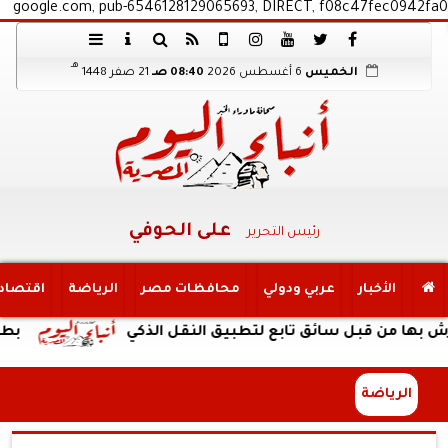
google.com, pub-6546128129065693, DIRECT, f08c47fec0942fa0
هـ
الخميس
6 أغسطس 2026
08:40 صـ
21 صفر 1448
على الحوفي
رئيس التحرير
الأخبار
عربي ودولي
محافظات مصر
الرياضة
اقتصاد
قبل سائق تابع لتطبيق النقل الذكي
بطارية ضخمة وتصميم
الرياضة