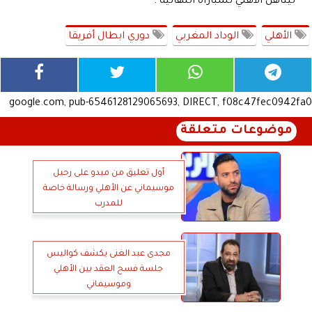
ليتأهل الأهلي للمباراة النهائية .
الأهلي
الوداد المغربي
دوري ابطال أفريقا
google.com, pub-6546128129065693, DIRECT, f08c47fec0942fa0
موضوعات متعلقة
أول تعليق من ميدو على رحيل
موسيماني عن الأهلي ورسالة خاصة
للمدرب
مجدى عبد الغنى يكشف كواليس
جلسة فسح العقد بين الأهلي
وموسيماني