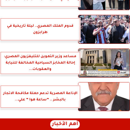
قدوم الملك المصري.. ليلة تاريخية في
طرابزون
مساعد وزير التموين للتليفزيون المصري:
إحالة المخابز السياحية المخالفة للنيابة
والعقوبات...
الإذاعة المصرية تدعم حملة مكافحة الاتجار
بالبشر .. ”ساعة هوا ” علي...
أهم الأخبار