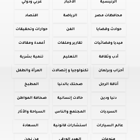
الرئيسية
الأخبار
عربي ودولي
محافظات مصر
الرياضة
اقتصاد
حوادث وقضايا
الفن
حوارات وتحقيقات
ميديا وفضائيات
تقارير وملفات
أعمدة ومقالات
أدب وثقافة
التعليم
تنمية بشرية
أحزاب وبرلمان
تكنولوجيا و إتصالات
المرأة والطفل
أناقة الرجل
صحتك بالدنيا
المطبخ
دنيا ودين
حالات إنسانية
صحافة المواطن
السرديات
المجتمع والناس
السياحة والأثار
عالم السيارات
استشارات قانونية
السعادة
منوعات
العدد الورقي
من نحن