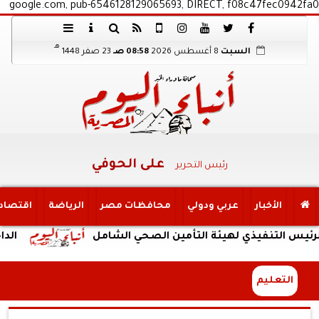
google.com, pub-6546128129065693, DIRECT, f08c47fec0942fa0
هـ
السبت
8 أغسطس 2026
08:58 صـ
23 صفر 1448
على الحوفي
رئيس التحرير
الأخبار
عربي ودولي
محافظات مصر
الرياضة
اقتصاد
تنفيذي لهيئة التأمين الصحي الشامل
الداخلية: ض
التعليم