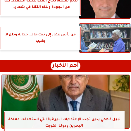
نديم سمنه: نجاح استراتيجية التصدير يبدأ
من الجودة وبناء الثقة في شعار...
من رأس عمار إلى بيت جالا.. حكاية وطن لا
يغيب
أهم الأخبار
نبيل فهمي يدين تجدد الإعتداءات الإيرانية التي استهدفت مملكة
البحرين ودولة الكويت