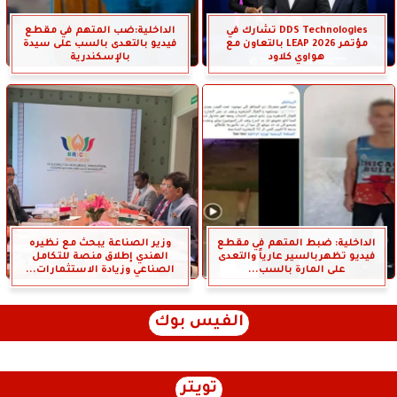
DDS Technologies تشارك في
الداخلية:ضب المتهم في مقطع
مؤتمر LEAP 2026 بالتعاون مع
فيديو بالتعدى بالسب على سيدة
هواوي كلاود
بالإسكندرية
الداخلية: ضبط المتهم في مقطع
وزير الصناعة يبحث مع نظيره
فيديو تظهربالسير عارياً والتعدى
الهندي إطلاق منصة للتكامل
على المارة بالسب...
الصناعي وزيادة الاستثمارات...
الفيس بوك
تويتر