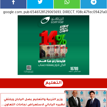
google.com, pub-6546128129065693, DIRECT, f08c47fec0942fa0
التعليم
وزير التربية والتعليم يصل اليابان ويلتقي
نظيره الياباني لاستعراض نجاحات التعاون...