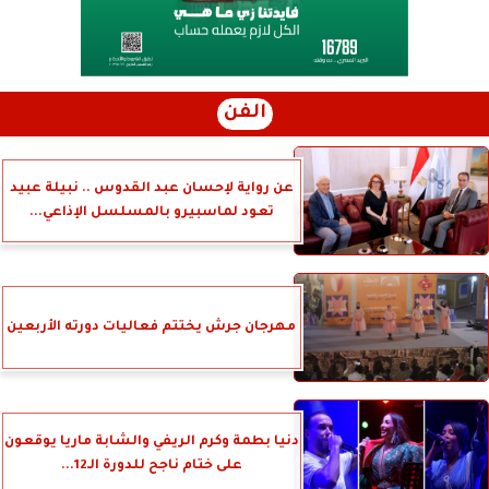
الفن
عن رواية لإحسان عبد القدوس .. نبيلة عبيد
تعود لماسبيرو بالمسلسل الإذاعي...
مهرجان جرش يختتم فعاليات دورته الأربعين
دنيا بطمة وكرم الريفي والشابة ماريا يوقعون
على ختام ناجح للدورة الـ12...