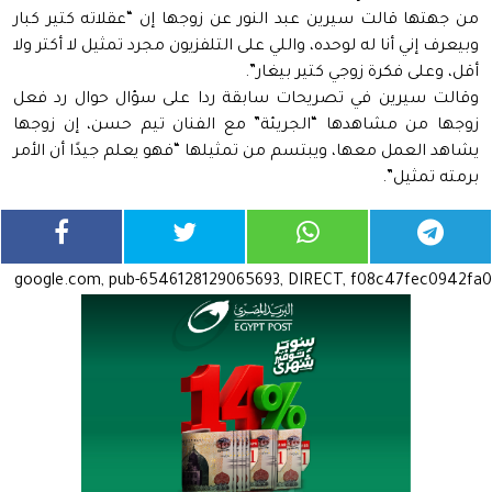
من جهتها قالت سيرين عبد النور عن زوجها إن “عقلاته كتير كبار
وبيعرف إني أنا له لوحده، واللي على التلفزيون مجرد تمثيل لا أكتر ولا
أقل، وعلى فكرة زوجي كتير بيغار”.
وقالت سيرين في تصريحات سابقة ردا على سؤال حوال رد فعل
زوجها من مشاهدها “الجريئة” مع الفنان تيم حسن، إن زوجها
يشاهد العمل معها، ويبتسم من تمثيلها “فهو يعلم جيدًا أن الأمر
برمته تمثيل”.
google.com, pub-6546128129065693, DIRECT, f08c47fec0942fa0