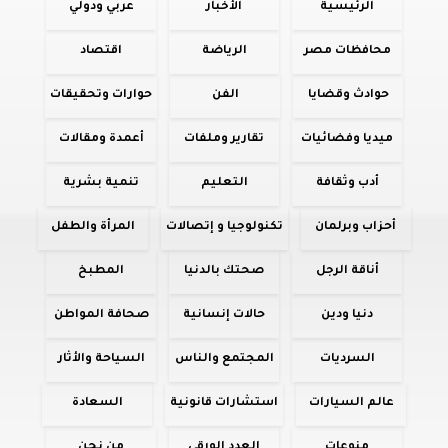
الرئيسية
الأخبار
عربي ودولي
محافظات مصر
الرياضة
اقتصاد
حوادث وقضايا
الفن
حوارات وتحقيقات
ميديا وفضائيات
تقارير وملفات
أعمدة ومقالات
أدب وثقافة
التعليم
تنمية بشرية
أحزاب وبرلمان
تكنولوجيا و إتصالات
المرأة والطفل
أناقة الرجل
صحتك بالدنيا
المطبخ
دنيا ودين
حالات إنسانية
صحافة المواطن
السرديات
المجتمع والناس
السياحة والأثار
عالم السيارات
استشارات قانونية
السعادة
منوعات
العدد الورقي
من نحن