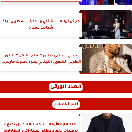
جرش ال40.. الشامي والحايك يسطران ليلة
شبابية مميزة
عاصي الحلاني يطلق “سلّم عالكل”.. اللون
الطربي الشعبي اللبناني يعود بصوت فارس...
العدد الورقي
آخر الأخبار
لجنة إدارة الأزمات باتحاد المقاولين تضع 7
توصيات لإنقاذ قطاع العقارات والمقاولات