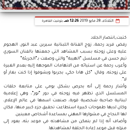
الثلاثاء، 28 مايو 2019
12:26 صـ
بتوقيت القاهرة
كتبت_انتصار الجلاد
رفض فريد رحمة، زوج الفنانة اللبنانية سيرين عبد النور، الهجوم
عليه وعلى زوجته بسبب المشاهد التي جمعتها بالفنان السوري
تيم حسن في مسلسل “الهيبة” والتي وصفت بـ”الجريئة”
وأعرب رحمة عن استيائه من الاتهامات الموجهة إليه بعدم الغيرة
على زوجته، وقال: “كل هادا حكي، يجربوا ويشوفوا إذا كنت بغار أو
لا”.
وأشار رحمة إلى أنه يحرص بشكل يومي على متابعة حلقات
المسلسل الذي تظهر فيه زوجته في دور “نور”، وهي إعلامية
لبنانية صاحبة شخصية قوية، صنعت اسمها في عالم الإعلام،
وكان لديها طموحات كبيرة استطاعت تحقيق جزء كبير منها، فكان
لها النجاح في مشوارها المهني بمساعدة أشخاص معينين.
وأضاف أنه إذا لم يتمكن من مشاهدته في موعد بثه، يعود إلى
منزله قبل موعد إعادة الحلقة لمشاهدتها.