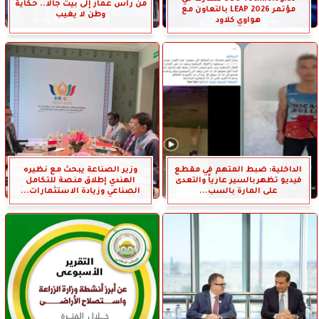
من رأس عمار إلى بيت جالا.. حكاية
مؤتمر LEAP 2026 بالتعاون مع
وطن لا يغيب
هواوي كلاود
الداخلية: ضبط المتهم في مقطع
وزير الصناعة يبحث مع نظيره
فيديو تظهربالسير عارياً والتعدى
الهندي إطلاق منصة للتكامل
على المارة بالسب...
الصناعي وزيادة الاستثمارات...