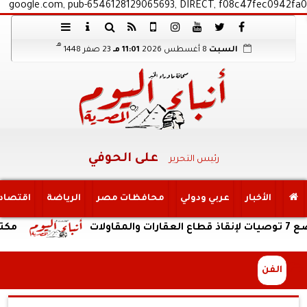
google.com, pub-6546128129065693, DIRECT, f08c47fec0942fa0
هـ
السبت
8 أغسطس 2026
11:01 مـ
23 صفر 1448
على الحوفي
رئيس التحرير
الأخبار
عربي ودولي
محافظات مصر
الرياضة
اقتصاد
مكتب التنسي
الفن