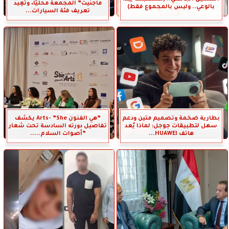
ماجنيت” المجمعة محليًا، وتُعِيد
بالوعي.. وليس بالمجموع فقط)
تعريف فئة السيارات...
بطارية ضخمة وتصميم متين ودعم
”هي الفنون Arts- ”She يكشف
سهل لتطبيقات جوجل: لماذا يُعد
تفاصيل دورته السادسة تحت شعار
هاتف HUAWEI...
”أصوات السلام.....