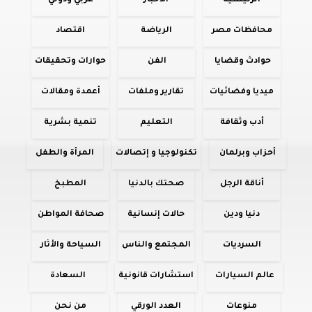
الرئيسية
الأخبار
عربي ودولي
محافظات مصر
الرياضة
اقتصاد
حوادث وقضايا
الفن
حوارات وتحقيقات
ميديا وفضائيات
تقارير وملفات
أعمدة ومقالات
أدب وثقافة
التعليم
تنمية بشرية
أحزاب وبرلمان
تكنولوجيا و إتصالات
المرأة والطفل
أناقة الرجل
صحتك بالدنيا
المطبخ
دنيا ودين
حالات إنسانية
صحافة المواطن
السرديات
المجتمع والناس
السياحة والأثار
عالم السيارات
استشارات قانونية
السعادة
منوعات
العدد الورقي
من نحن