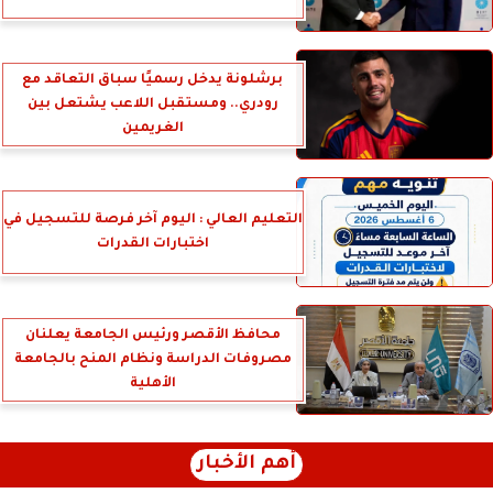
برشلونة يدخل رسميًا سباق التعاقد مع
رودري.. ومستقبل اللاعب يشتعل بين
الغريمين
التعليم العالي : اليوم آخر فرصة للتسجيل في
اختبارات القدرات
محافظ الأقصر ورئيس الجامعة يعلنان
مصروفات الدراسة ونظام المنح بالجامعة
الأهلية
أهم الأخبار