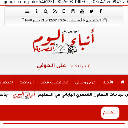
google.com, pub-6546128129065693, DIRECT, f08c47fec0942fa0
هـ
الخميس
6 أغسطس 2026
12:37 مـ
21 صفر 1448
على الحوفي
رئيس التحرير
الأخبار
عربي ودولي
محافظات مصر
الرياضة
اقتصاد
لتعاون المصري الياباني في التعليم
جامعة الإسكندر
التعليم