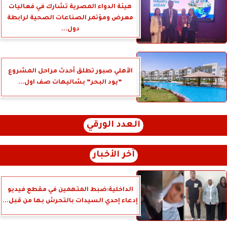
هيئة الدواء المصرية تشارك في فعاليات
معرض ومؤتمر الصناعات الصحية لرابطة
دول...
الأهلي صبور تطلق أحدث مراحل المشروع
”يود البحر” بشاليهات صف اول...
العدد الورقي
آخر الأخبار
الداخلية:ضبط المتهمين في مقطع فيديو
إدعاء إحدي السيدات بالتحرش بها من قبل...