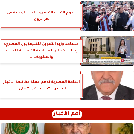
قدوم الملك المصري.. ليلة تاريخية في
طرابزون
مساعد وزير التموين للتليفزيون المصري:
إحالة المخابز السياحية المخالفة للنيابة
والعقوبات...
الإذاعة المصرية تدعم حملة مكافحة الاتجار
بالبشر .. ”ساعة هوا ” علي...
أهم الأخبار