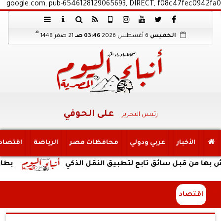
google.com, pub-6546128129065693, DIRECT, f08c47fec0942fa0
هـ
الخميس
6 أغسطس 2026
03:46 صـ
21 صفر 1448
على الحوفي
رئيس التحرير
الأخبار
عربي ودولي
محافظات مصر
الرياضة
اقتصاد
بل سائق تابع لتطبيق النقل الذكي
بطارية ضخمة وتصميم 
اقتصاد