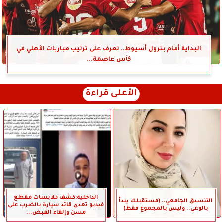
البداية أمام بترول أسيوط.. تعرف على ترتيب مباريات الأهلي في
كأس عاصمة...
الأعلى قراءة
الداخلية:كشف ملابسات مقطع
التنسيق الجامعي.. (مستقبلك يبدأ
فيديو تعدى قائد سيارة بالضرب على
بالوعي.. وليس بالمجموع فقط)
مسن وإلقاء القبض...