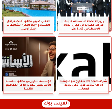
وزير الاتصالات: نستهدف بناء
الأهلي صبور تطلق أحدث مراحل
قدرات مصرية في مجال الذكاء
المشروع ”يود البحر” بشاليهات
الاصطناعي قادرة على...
صف اول...
شركة Exabeam تتعاون مع Google
مؤسسة ساويرس تطلق سلسلة
Cloud لتزويد فرق الأمن برؤية
الأسانسير لتعزيز الوعي بمفاهيم
أعمق...
التنمية
الفيس بوك