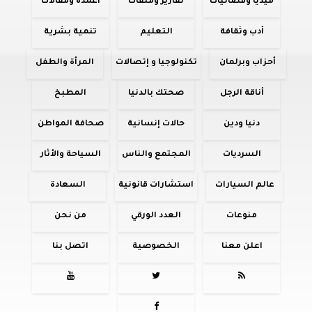
ميديا وفضائيات
تقارير وملفات
أعمدة ومقالات
أدب وثقافة
التعليم
تنمية بشرية
أحزاب وبرلمان
تكنولوجيا و إتصالات
المرأة والطفل
أناقة الرجل
صحتك بالدنيا
المطبخ
دنيا ودين
حالات إنسانية
صحافة المواطن
السرديات
المجتمع والناس
السياحة والأثار
عالم السيارات
استشارات قانونية
السعادة
منوعات
العدد الورقي
من نحن
اعلن معنا
الخصوصية
اتصل بنا



