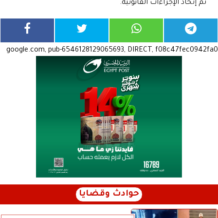
تم إتخاذ الإجراءات القانونية.
google.com, pub-6546128129065693, DIRECT, f08c47fec0942fa0
حوادث وقضايا