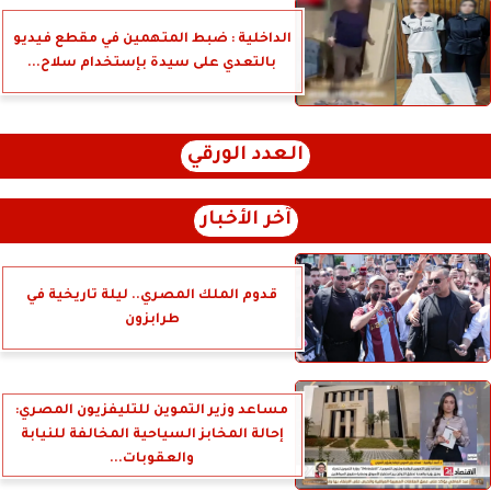
الداخلية : ضبط المتهمين في مقطع فيديو
بالتعدي على سيدة بإستخدام سلاح...
العدد الورقي
آخر الأخبار
قدوم الملك المصري.. ليلة تاريخية في
طرابزون
مساعد وزير التموين للتليفزيون المصري:
إحالة المخابز السياحية المخالفة للنيابة
والعقوبات...