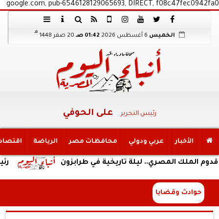
google.com, pub-6546128129065693, DIRECT, f08c47fec0942fa0
هـ
الخميس
6 أغسطس 2026
01:42 صـ
20 صفر 1448
على الحوفي
رئيس التحرير
الأخبار
عربي ودولي
محافظات مصر
الرياضة
اقتصاد
ملك المصري.. ليلة تاريخية في طرابزون
رئيس الوز
حوادث وقضايا