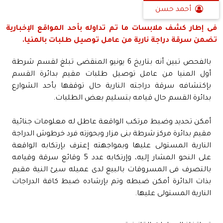
أحمد حسن
فى إطار كشف ملابسات ما تم تداوله بأحد المواقع الإخبارية
تضمن سرقة دراجة نارية من عامل توصيل طلبات بالمنيا.
بالفحص تبين أنه بتاريخ 6 يونيو المنقضى تبلغ لقسم شرطة
أول المنيا من عامل توصيل طلبات مقيم بدائرة القسم
بإكتشافه سرقة دراجته النارية حال توقفها بأحد الشوارع
بدائرة القسم حال قيامه بتسليم بعض الطلبات.
أمكن تحديد وضبط مرتكب الواقعة عاطل له معلومات جنائية
مقيم بدائرة مركز شرطة بنى مزار وبحوزته فرد خرطوش الدراجة
النارية المستولى عليها وبمواجهته إعترف بإرتكابه الواقعة
على النحو المشار إليه، وإرتكابه عدد 5 وقائع سرقة وقيامه
بالتصرف فى المسروقات بالبيع لدى عميله سيئ النية مقيم
بذات الدائرة أمكن ضبطه وتم بإرشاده ضبط كافة الدراجات
النارية المستولى عليها.