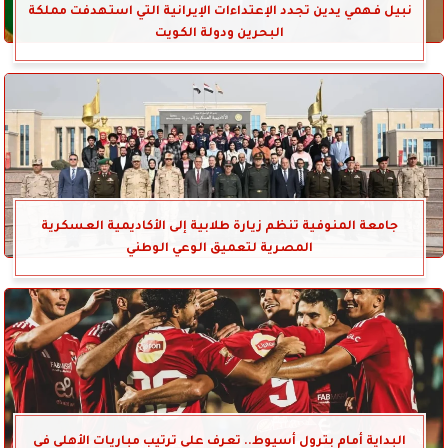
نبيل فهمي يدين تجدد الإعتداءات الإيرانية التي استهدفت مملكة
البحرين ودولة الكويت
جامعة المنوفية تنظم زيارة طلابية إلى الأكاديمية العسكرية
المصرية لتعميق الوعي الوطني
البداية أمام بترول أسيوط.. تعرف على ترتيب مباريات الأهلي في