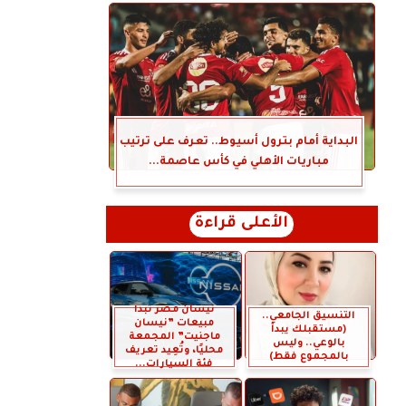
البداية أمام بترول أسيوط.. تعرف على ترتيب
مباريات الأهلي في كأس عاصمة...
الأعلى قراءة
نيسان مصر تبدأ
التنسيق الجامعي..
مبيعات ”نيسان
(مستقبلك يبدأ
ماجنيت” المجمعة
بالوعي.. وليس
محليًا، وتُعِيد تعريف
بالمجموع فقط)
فئة السيارات...