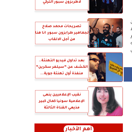
لاطربزون سبور التركي
 ساعة من
تصريحات محمد صلاح
لجماهير طرابزون سبور: انا هنا
من أجل الالقاب
بعد تداول فيديو التهنئة..
الكشف عن ”سيلفر سكرين”
منفذة أول تهنئة جوية...
نقيب الإعلاميين ينعى
الإعلامية سونيا كمال كبير
مذيعي القناة الثالثة
أهم الأخبار