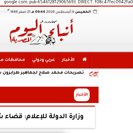
google.com, pub-6546128129065693, DIRECT, f08c47fec0942fa0
هـ
الخميس
6 أغسطس 2026
09:44 مـ
21 صفر 1448
الأخبار
عربي ودولي
محافظات م
تصريحات محمد صلاح لجماهير طرابزون سبور: انا هن
الأخبار
وزارة الدولة للإعلام: قضاء