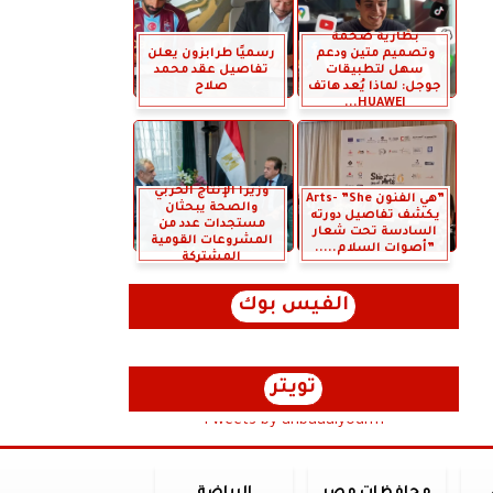
بطارية ضخمة
وتصميم متين ودعم
رسميًا طرابزون يعلن
سهل لتطبيقات
تفاصيل عقد محمد
جوجل: لماذا يُعد هاتف
صلاح
HUAWEI...
وزيرا الإنتاج الحربي
”هي الفنون Arts- ”She
والصحة يبحثان
يكشف تفاصيل دورته
مستجدات عدد من
السادسة تحت شعار
المشروعات القومية
”أصوات السلام.....
المشتركة
الفيس بوك
تويتر
Tweets by anbaaalyoum1