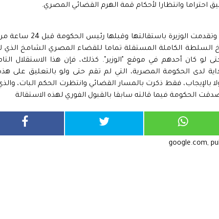
يق احتراما وانتظارا لأحكام قمة الهرم القضائي المصري.
وأنهى الوزير تصريحاته، بأنه وأما قد صدر الحكم، وتقدمت الوزيرة باستقالتها وقبلها رئيس الحكومة قبل 24
خ السلطة الكاملة المستقلة تماما للقضاء المصري الشامخ الذي لا
لو كان أحدهم في موقع "الوزير". كذلك، فإن هذا الاستقلال التام
ية لدى الحكومة المصرية، التي لم تقم حتى ولو بالتعليق على هذه
ا بالإيجاب، فقط ذكرت بالمسار القضائي وانتظرت الحكم البات، والذي
صدقت الحكومة فيما قالته سابقا بالقبول الفوري لهذه الاستقالة
google.com, p