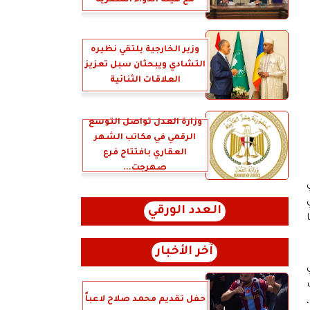
مع هيئة الدواء المصرية
وزير الخارجية يلتقي نظيره
التشادي ويبحثان سبل تعزيز
العلاقات الثنائية
وزارة العدل تُواصل التوسع
الرقمي في مكاتب الشهر
العقاري بافتتاح فرع
صهرجت...
ي
العدد الورقي
آخر الأخبار
نت
حفل تقديم محمد صلاح لاعباً