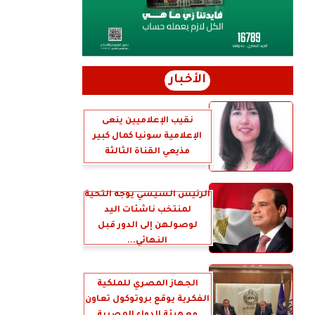
الأخبار
نقيب الإعلاميين ينعى
الإعلامية سونيا كمال كبير
مذيعي القناة الثالثة
الرئيس السيسي يوجه التحية
لمنتخب ناشئات اليد
لوصولهن إلى الدور قبل
النهائي...
الجهاز المصري للملكية
الفكرية يوقع بروتوكول تعاون