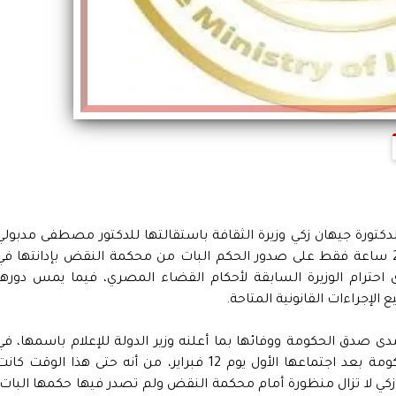
الدكتورة جيهان زكي وزيرة الثقافة باستقالتها للدكتور مصطفى مدبولي
رئيس مجلس الوزراء وقبوله لها، قبل مرور 24 ساعة فقط على صدور الحكم البات من محكمة النقض بإدانتها ف
حترام الوزيرة السابقة لأحكام القضاء المصري، فيما يمس دورها
الإجراءات القانونية المتاحة.
دى صدق الحكومة ووفائها بما أعلنه وزير الدولة للإعلام باسمها، في
المؤتمر الصحفي الذي عقده الدكتور رئيس الحكومة بعد اجتماعها الأول يوم 12 فبراير، من أنه حتى هذا الوقت كا
ي لا تزال منظورة أمام محكمة النقض ولم تصدر فيها حكمها البات،