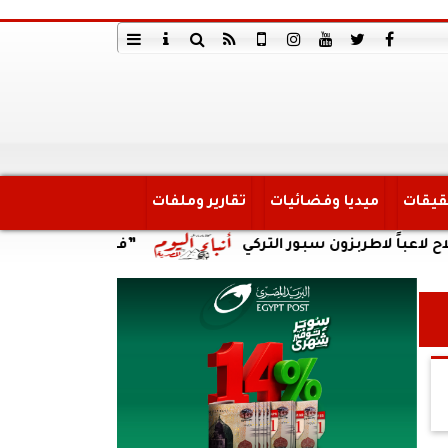
قيقات
ميديا وفضائيات
تقارير وملفات
طربزون سبور التركي
”فيفا” يهنئ شوقي غريب بتعيين