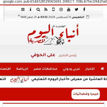
google.com, pub-6546128129065693, DIRECT, f08c47fec0942fa0
هـ
الخميس
6 أغسطس 2026
03:12 مـ
21 صفر 1448
على الحوفي
رئيس التحرير
الأخبار
عربي ودولي
محافظات مصر
الرياضة
اقتصاد
ة من معرض «أخبار اليوم» التعليمي
التعليم العا
ميديا وفضائيات