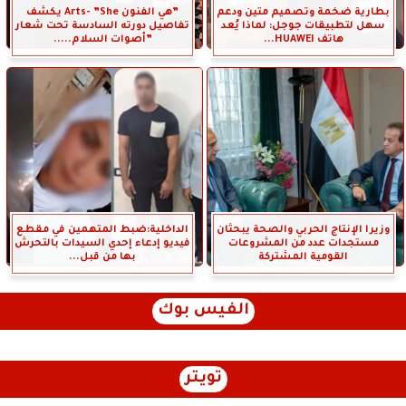
بطارية ضخمة وتصميم متين ودعم
”هي الفنون Arts- ”She يكشف
سهل لتطبيقات جوجل: لماذا يُعد
تفاصيل دورته السادسة تحت شعار
هاتف HUAWEI...
”أصوات السلام.....
وزيرا الإنتاج الحربي والصحة يبحثان
الداخلية:ضبط المتهمين في مقطع
مستجدات عدد من المشروعات
فيديو إدعاء إحدي السيدات بالتحرش
القومية المشتركة
بها من قبل...
الفيس بوك
تويتر