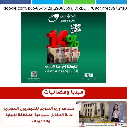
google.com, pub-6546128129065693, DIRECT, f08c47fec0942fa0
ميديا وفضائيات
مساعد وزير التموين للتليفزيون المصري:
إحالة المخابز السياحية المخالفة للنيابة
والعقوبات...