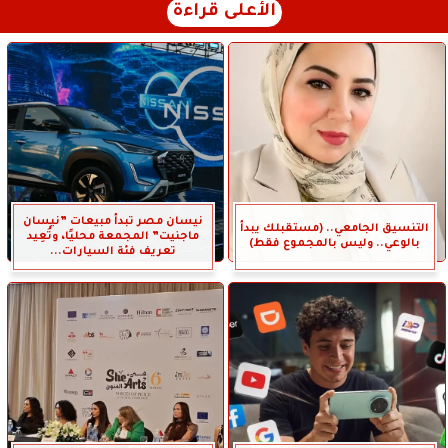
الأعلى قراءة
نيسان مصر تبدأ مبيعات ”نيسان
التنسيق الجامعي.. (مستقبلك يبدأ
ماجنيت” المجمعة محليًا، وتُعِيد
بالوعي.. وليس بالمجموع فقط)
تعريف فئة السيارات...