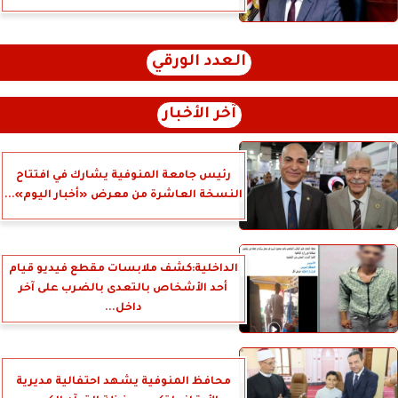
العدد الورقي
آخر الأخبار
رئيس جامعة المنوفية يشارك في افتتاح
النسخة العاشرة من معرض «أخبار اليوم»...
الداخلية:كشف ملابسات مقطع فيديو قيام
أحد الأشخاص بالتعدى بالضرب على آخر
داخل...
محافظ المنوفية يشهد احتفالية مديرية