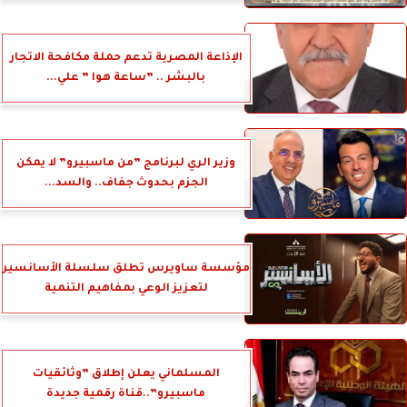
الإذاعة المصرية تدعم حملة مكافحة الاتجار
بالبشر .. ”ساعة هوا ” علي...
وزير الري لبرنامج ”من ماسبيرو” لا يمكن
الجزم بحدوث جفاف.. والسد...
مؤسسة ساويرس تطلق سلسلة الأسانسير
لتعزيز الوعي بمفاهيم التنمية
المسلماني يعلن إطلاق ”وثائقيات
ماسبيرو”..قناة رقمية جديدة