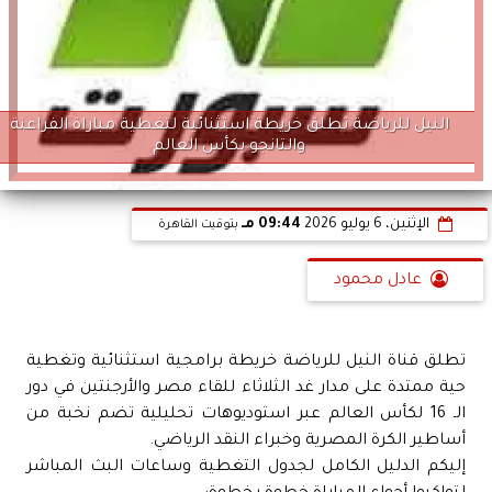
النيل للرياضة تطلق خريطة استثنائية لتغطية مباراة الفراعنة
والتانجو بكأس العالم
الإثنين، 6 يوليو 2026
09:44 مـ
بتوقيت القاهرة
عادل محمود
تطلق قناة النيل للرياضة خريطة برامجية استثنائية وتغطية
حية ممتدة على مدار غد الثلاثاء للقاء مصر والأرجنتين في دور
الـ 16 لكأس العالم عبر استوديوهات تحليلية تضم نخبة من
أساطير الكرة المصرية وخبراء النقد الرياضي.
إليكم الدليل الكامل لجدول التغطية وساعات البث المباشر