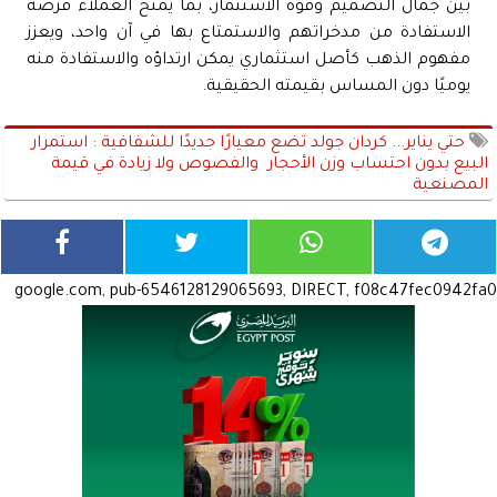
بين جمال التصميم وقوة الاستثمار، بما يمنح العملاء فرصة
الاستفادة من مدخراتهم والاستمتاع بها في آن واحد، ويعزز
مفهوم الذهب كأصل استثماري يمكن ارتداؤه والاستفادة منه
يوميًا دون المساس بقيمته الحقيقية.
حتي يناير... كردان جولد تضع معيارًا جديدًا للشفافية : استمرار
البيع بدون احتساب وزن الأحجار والفصوص ولا زيادة في قيمة
المصنعية
google.com, pub-6546128129065693, DIRECT, f08c47fec0942fa0