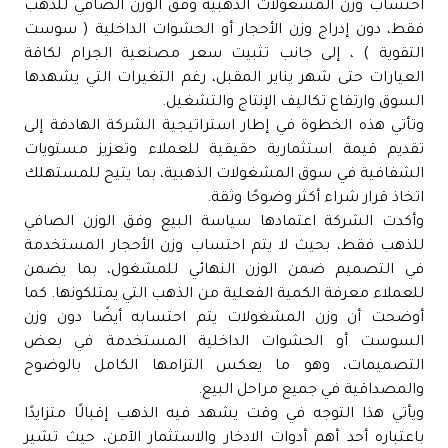
احتساب وزن المشغولات الذهبية وفق الوزن الصافي للذهب
فقط، دون إدراج وزن الأحجار أو الحشوات الداخلية ( سوست
التقوية ) ، إلى جانب تثبيت سعر مصنعية الجرام لكاقة
العيارات حتى شهر يناير المقبل، رغم التغيرات التي يشهدها
السوق وارتفاع تكاليف الإنتاج والتشغيل.
وتأتي هذه الخطوة في إطار استراتيجية الشركة الهادفة إلى
تقديم قيمة استثمارية حقيقية للعملاء وتعزيز مستويات
الشفافية في سوق المشغولات الذهبية، بما يتيح للمستهلك
اتخاذ قرار شراء أكثر وضوحًا وثقة.
وأكدت الشركة اعتمادها سياسة البيع وفق الوزن الصافي
للذهب فقط، بحيث لا يتم احتساب وزن الأحجار المستخدمة
في التصميم ضمن الوزن النهائي للمشغول، بما يضمن
للعملاء معرفة الكمية الفعلية من الذهب التي يمتلكونها. كما
أوضحت أن وزن المشغولات يتم احتسابه أيضًا دون وزن
السوست أو الحشوات الداخلية المستخدمة في بعض
التصميمات، وهو ما يعكس التزامها الكامل بالوضوح
والمصداقية في جميع مراحل البيع.
ويأتي هذا التوجه في وقت يشهد فيه الذهب إقبالًا متزايدًا
باعتباره أحد أهم أدوات الادخار والاستثمار الآمن، حيث تشير