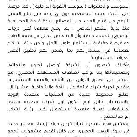
السوست والحشوات ( سوست التقوية الداخلية ) ، كما حرصنا
على تثبيت قيمة المصنعية دون اي زيادة حتى يناير المقبل
بالرغم من قيام العديد من المصانع بزيادة قيمة المصنعية
منذ بداية الشهر الماضي ، بما يمنح عملاءنا أعلى درجات
الوضوح والقيمة، خاصة وأن الانخفاض الحالي في قيمة الذهب
هو فرصة حقيقية للاستثمار طويل الأجل، ونحن دائمًا شركاء
لعملائنا في استثماراتهم بما يضمن لهم تحقيق أفضل
العوائد الاستثمارية".
وأضاف شهبون أن الشركة تواصل تطوير منتجاتها
وتصميماتها بما يواكب تطلعات المستهلك المصري، مع
التركيز على تحقيق التوازن بين الأناقة والقيمة الاستثمارية،
وتقديم تجربة شراء قائمة على الثقة والشفافية، مشيرا الي
اطلاق مجموعة جديدة من المنتجات متعددة الاوجه
والاستخدام خلال ايام لتكون اول شركة مصرية منتجة
لمشغولات ذهبية متعددة الاستعمال لكسر رتابة الشكل
الواحد للمنتج .
وتعكس هذه المبادرة التزام كردان جولد بإرساء معايير جديدة
في سوق الذهب المصري، من خلال تقديم مشغولات تجمع