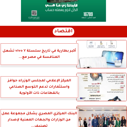
اقتصاد
أكبر بطارية في تاريخ سلسلة vivo Y تشعل
المنافسة في مصر مع...
المركز الإعلامي لمجلس الوزراء: حوافز
واستثمارات تدعم التوسع الصناعي
بالقطاعات ذات الأولوية
البنك المركزي المصري يشكل مجموعة عمل
من الوزارات والجهات المعنية لإصدار
تصنيف...