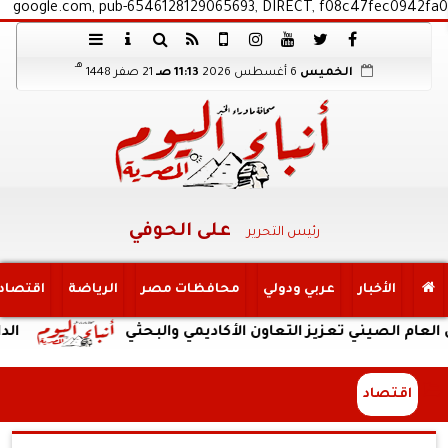
google.com, pub-6546128129065693, DIRECT, f08c47fec0942fa0
هـ
الخميس
6 أغسطس 2026
11:13 صـ
21 صفر 1448
على الحوفي
رئيس التحرير
الأخبار
عربي ودولي
محافظات مصر
الرياضة
اقتصاد
يني تعزيز التعاون الأكاديمي والبحثي
الداخلية:ض
اقتصاد