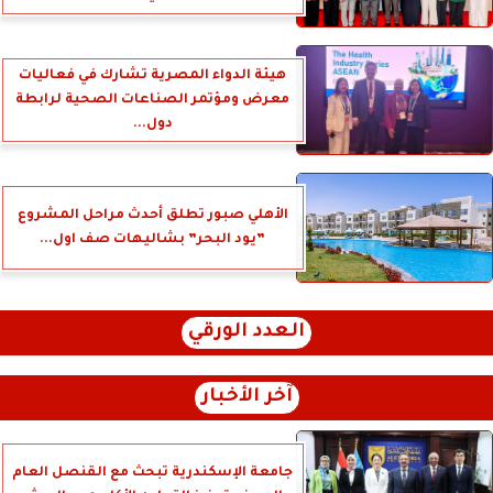
هيئة الدواء المصرية تشارك في فعاليات
معرض ومؤتمر الصناعات الصحية لرابطة
دول...
الأهلي صبور تطلق أحدث مراحل المشروع
”يود البحر” بشاليهات صف اول...
العدد الورقي
آخر الأخبار
جامعة الإسكندرية تبحث مع القنصل العام