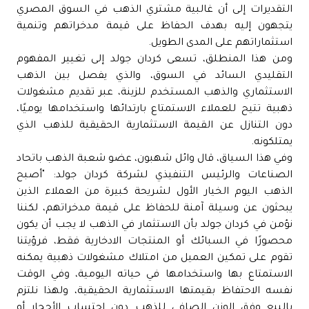
التقديرات إلى أن غالبية مشتري الذهب في السوق المصري
يتجهون إليه بهدف الحفاظ على قيمة مدخراتهم وتنمية
استثماراتهم على المدى الطويل.
ومن هذا المنطلق، تسعى كردان جولد إلى تغيير المفهوم
التقليدي السائد في السوق، والذي يفصل بين الذهب
الاستثماري والذهب المستخدم للزينة، عبر تقديم مشغولات
ذهبية تتيح للعملاء الاستمتاع بارتدائها واستخدامها يوميًا،
دون التنازل عن القيمة الاستثمارية الحقيقية للذهب الذي
يمتلكونه.
وفي هذا السياق، قال وائل شهبون، عضو شعبة الذهب باتحاد
الصناعات والرئيس التنفيذي لشركة كردان جولد: "أصبح
الذهب اليوم الخيار الأول لشريحة كبيرة من العملاء الذين
يبحثون عن وسيلة آمنة للحفاظ على قيمة مدخراتهم، لكننا
نؤمن في كردان جولد بأن الاستثمار في الذهب لا يجب أن يكون
محصورًا في السبائك أو المنتجات الادخارية فقط، فرؤيتنا
تقوم على تمكين العميل من امتلاك مشغولات ذهبية يمكنه
الاستمتاع بها واستخدامها في حياته اليومية، وفي الوقت
نفسه الاحتفاظ بقيمتها الاستثمارية الحقيقية، ولهذا نلتزم
بالبيع وفق الوزن الصافي للذهب دون احتساب الأحجار أو