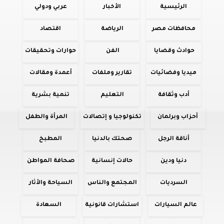
الرئيسية
الأخبار
عربي ودولي
محافظات مصر
الرياضة
اقتصاد
حوادث وقضايا
الفن
حوارات وتحقيقات
ميديا وفضائيات
تقارير وملفات
أعمدة ومقالات
أدب وثقافة
التعليم
تنمية بشرية
أحزاب وبرلمان
تكنولوجيا و إتصالات
المرأة والطفل
أناقة الرجل
صحتك بالدنيا
المطبخ
دنيا ودين
حالات إنسانية
صحافة المواطن
السرديات
المجتمع والناس
السياحة والأثار
عالم السيارات
استشارات قانونية
السعادة