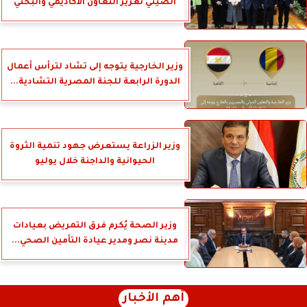
الصيني تعزيز التعاون الأكاديمي والبحثي
وزير الخارجية يتوجه إلى تشاد لترأس أعمال
الدورة الرابعة للجنة المصرية التشادية...
وزير الزراعة يستعرض جهود تنمية الثروة
الحيوانية والداجنة خلال يوليو
وزير الصحة يُكرم فرق التمريض بعيادات
مدينة نصر ومدير عيادة التأمين الصحي...
أهم الأخبار