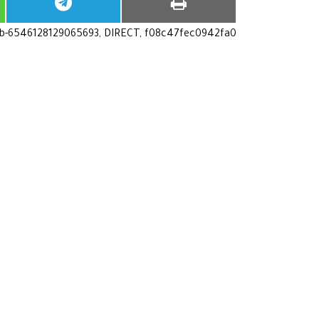
ub-6546128129065693, DIRECT, f08c47fec0942fa0