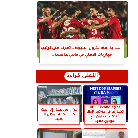
البداية أمام بترول أسيوط.. تعرف على ترتيب
مباريات الأهلي في كأس عاصمة...
الأعلى قراءة
DDS Technologies
من رأس عمار إلى بيت
تشارك في مؤتمر LEAP
جالا.. حكاية وطن لا
2026 بالتعاون مع
يغيب
هواوي كلاود