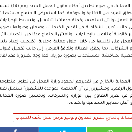
وشهد اللقاء مناقشة سير عمل شركات إلحاق العمالة، في ضوء تطبيق أحكام قانون العمل الجديد رق
ما يحقق المزيد من الكفاءة والحوكمة..كما استعرض الاجتماع مستجدات
رة العمل، والتي تستهدف رقمنة خدمات التشغيل، وتبسيط الإجراءات،
لى جانب تعزيز الشفافية في تقديم الخدمات، وضمان وصولها بصورة
انونية أو تلاعب بالإجراءات...وناقش الاجتماع عددًا من التحديات التي
لعمل على تذليلها من خلال حلول عملية وجذرية، تضمنت إعداد دليل
 الشركات، بما يحقق العدالة وتكافؤ الفرص، إلى جانب تفعيل قنوات
عنية لمناقشة المستجدات بصورة دورية...كما وجه بضرورة عقد لقاء
لعمالة بالخارج عن تقديرهم لجهود وزارة العمل في تطوير منظومة
ل الرقمي، ومشيرين إلى أن "المنصة الموحدة للتشغيل" ستمثل نقلة
ي تعزيز التعاون بين الوزارة والشركات، وتحسين صورة العمالة
أعلى معايير الشفافية والكفاءة.
مالة بالخارج لتعزيز التعاون وتوفير فرص عمل لائقة للشباب