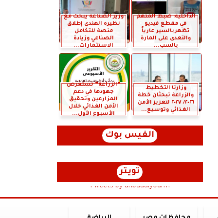
الداخلية: ضبط المتهم
وزير الصناعة يبحث مع
في مقطع فيديو
نظيره الهندي إطلاق
تظهربالسير عارياً
منصة للتكامل
والتعدى على المارة
الصناعي وزيادة
بالسب...
الاستثمارات...
”الزراعة” تستعرض
وزارتا التخطيط
جهودها في دعم
والزراعة تبحثان خطة
المزارعين وتحقيق
٢٠٢٦/ ٢٠٢٧ لتعزيز الأمن
الأمن الغذائي خلال
الغذائي وتوسيع...
الأسبوع الأول...
الفيس بوك
تويتر
Tweets by anbaaalyoum1