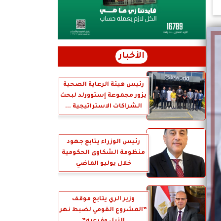
الأخبار
رئيس هيئة الرعاية الصحية
يزور مجموعة إستوورلد لبحث
الشراكات الاستراتيجية ...
رئيس الوزراء يتابع جهود
منظومة الشكاوى الحكومية
خلال يوليو الماضي
وزير الري يتابع موقف
”المشروع القومي لضبط نهر