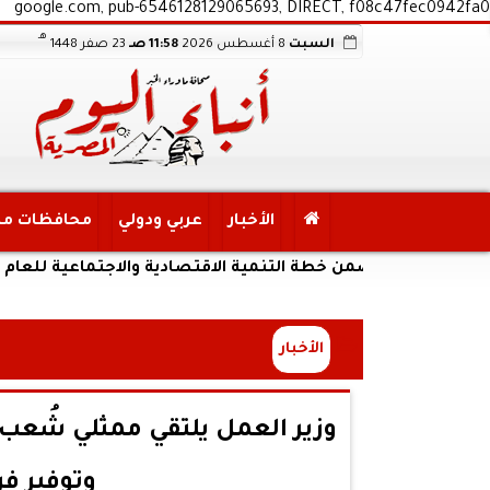
google.com, pub-6546128129065693, DIRECT, f08c47fec0942fa0
هـ
السبت
8 أغسطس 2026
11:58 صـ
23 صفر 1448
الأخبار
عربي ودولي
محافظات م
ضمن خطة التنمية الاقتصادية والاجتماعية للعام المالي ٢٠٢٧/٢٠٢٦
الأخبار
وزير العمل يلتقي ممثلي شُعب ش
وتوفير ف