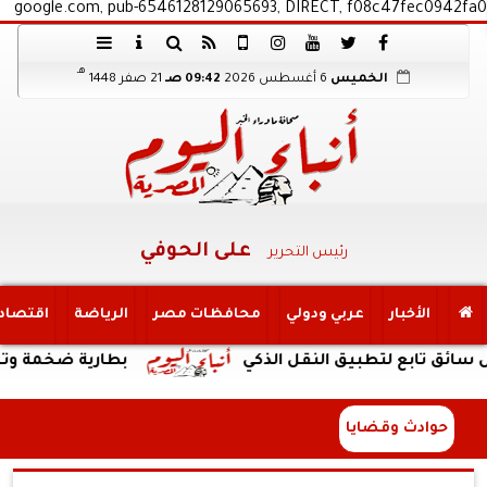
google.com, pub-6546128129065693, DIRECT, f08c47fec0942fa0
هـ
الخميس
6 أغسطس 2026
09:42 صـ
21 صفر 1448
على الحوفي
رئيس التحرير
الأخبار
عربي ودولي
محافظات مصر
الرياضة
اقتصاد
ابع لتطبيق النقل الذكي
بطارية ضخمة وتصميم متين ودعم سهل 
حوادث وقضايا