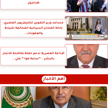
طرابزون
مساعد وزير التموين للتليفزيون المصري:
إحالة المخابز السياحية المخالفة للنيابة
والعقوبات...
الإذاعة المصرية تدعم حملة مكافحة الاتجار
بالبشر .. ”ساعة هوا ” علي...
أهم الأخبار