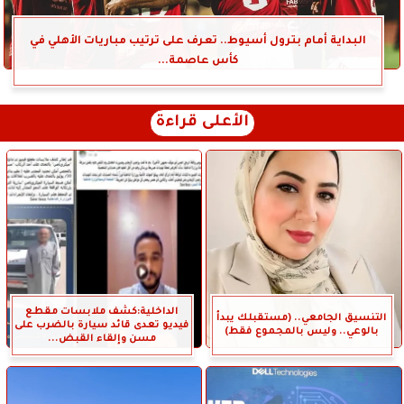
البداية أمام بترول أسيوط.. تعرف على ترتيب مباريات الأهلي في
كأس عاصمة...
الأعلى قراءة
الداخلية:كشف ملابسات مقطع
التنسيق الجامعي.. (مستقبلك يبدأ
فيديو تعدى قائد سيارة بالضرب على
بالوعي.. وليس بالمجموع فقط)
مسن وإلقاء القبض...