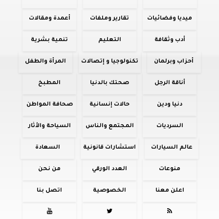
ميديا وفضائيات
تقارير وملفات
أعمدة ومقالات
أدب وثقافة
التعليم
تنمية بشرية
أحزاب وبرلمان
تكنولوجيا و إتصالات
المرأة والطفل
أناقة الرجل
صحتك بالدنيا
المطبخ
دنيا ودين
حالات إنسانية
صحافة المواطن
السرديات
المجتمع والناس
السياحة والأثار
عالم السيارات
استشارات قانونية
السعادة
منوعات
العدد الورقي
من نحن
اعلن معنا
الخصوصية
اتصل بنا


