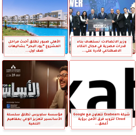
وزير الاتصالات: نستهدف بناء
الأهلي صبور تطلق أحدث مراحل
قدرات مصرية في مجال الذكاء
المشروع ”يود البحر” بشاليهات
الاصطناعي قادرة على...
صف اول...
شركة Exabeam تتعاون مع Google
مؤسسة ساويرس تطلق سلسلة
Cloud لتزويد فرق الأمن برؤية
الأسانسير لتعزيز الوعي بمفاهيم
أعمق...
التنمية