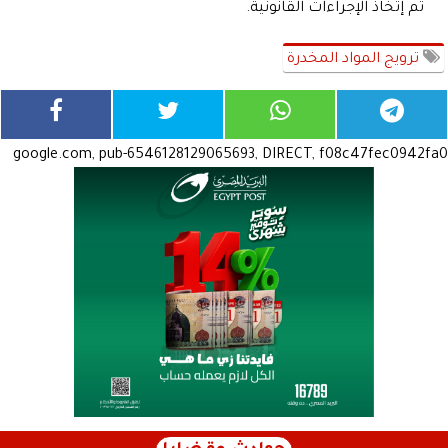
تم إتخاذ الإجراءات القانونية.
ترويج المواد المخدرة
google.com, pub-6546128129065693, DIRECT, f08c47fec0942fa0