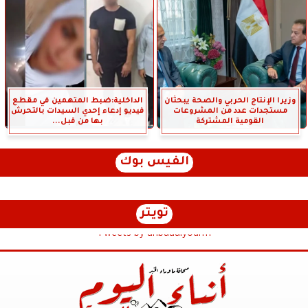
وزيرا الإنتاج الحربي والصحة يبحثان
الداخلية:ضبط المتهمين في مقطع
مستجدات عدد من المشروعات
فيديو إدعاء إحدي السيدات بالتحرش
القومية المشتركة
بها من قبل...
الفيس بوك
تويتر
Tweets by anbaaalyoum1