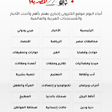
أنباء اليوم موقع الكترونى إخباري يهتم بأهم وأحدث الأخبار
والمستجدات العربية والعالمية
الرئيسية
الأخبار
عربي ودولي
محافظات مصر
الرياضة
اقتصاد
حوادث وقضايا
الفن
حوارات وتحقيقات
ميديا وفضائيات
تقارير وملفات
أعمدة ومقالات
أدب وثقافة
التعليم
تنمية بشرية
أحزاب وبرلمان
تكنولوجيا و إتصالات
المرأة والطفل
أناقة الرجل
صحتك بالدنيا
المطبخ
دنيا ودين
حالات إنسانية
صحافة المواطن