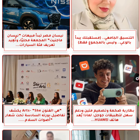
نيسان مصر تبدأ مبيعات ”نيسان
التنسيق الجامعي.. (مستقبلك يبدأ
ماجنيت” المجمعة محليًا، وتُعِيد
بالوعي.. وليس بالمجموع فقط)
تعريف فئة السيارات...
بطارية ضخمة وتصميم متين ودعم
”هي الفنون Arts- ”She يكشف
سهل لتطبيقات جوجل: لماذا يُعد
تفاصيل دورته السادسة تحت شعار
هاتف HUAWEI...
”أصوات السلام.....