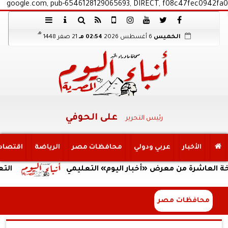
google.com, pub-6546128129065693, DIRECT, f08c47fec0942fa0
هـ
الخميس
6 أغسطس 2026
02:54 مـ
21 صفر 1448
على الحوفي
رئيس التحرير
الأخبار
عربي ودولي
محافظات مصر
الرياضة
اقتصاد
رة من معرض «أخبار اليوم» التعليمي
التعليم العا
محافظات مصر