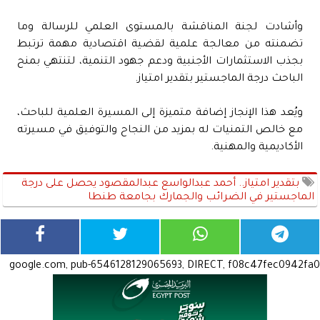
وأشادت لجنة المناقشة بالمستوى العلمي للرسالة وما
تضمنته من معالجة علمية لقضية اقتصادية مهمة ترتبط
بجذب الاستثمارات الأجنبية ودعم جهود التنمية، لتنتهي بمنح
الباحث درجة الماجستير بتقدير امتياز.
ويُعد هذا الإنجاز إضافة متميزة إلى المسيرة العلمية للباحث،
مع خالص التمنيات له بمزيد من النجاح والتوفيق في مسيرته
الأكاديمية والمهنية.
بتقدير امتياز.. أحمد عبدالواسع عبدالمقصود يحصل على درجة
الماجستير في الضرائب والجمارك بجامعة طنطا
google.com, pub-6546128129065693, DIRECT, f08c47fec0942fa0