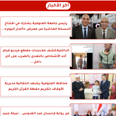
آخر الأخبار
رئيس جامعة المنوفية يشارك في افتتاح
النسخة العاشرة من معرض «أخبار اليوم»...
الداخلية:كشف ملابسات مقطع فيديو قيام
أحد الأشخاص بالتعدى بالضرب على آخر
داخل...
محافظ المنوفية يشهد احتفالية مديرية
الأوقاف لتكريم حفظة القرآن الكريم
عن رواية لإحسان عبد القدوس .. نبيلة عبيد