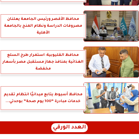
محافظ الأقصر ورئيس الجامعة يعلنان
مصروفات الدراسة ونظام المنح بالجامعة
الأهلية
محافظ القليوبية: استمرار طرح السلع
الغذائية بمنافذ جهاز مستقبل مصر بأسعار
مخفضة
محافظ أسيوط يتابع ميدانيًا انتظام تقديم
خدمات مبادرة ”100 يوم صحة” بوحدتي...
العدد الورقي